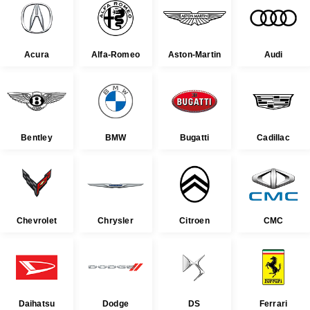
Acura
Alfa-Romeo
Aston-Martin
Audi
Bentley
BMW
Bugatti
Cadillac
Chevrolet
Chrysler
Citroen
CMC
Daihatsu
Dodge
DS
Ferrari