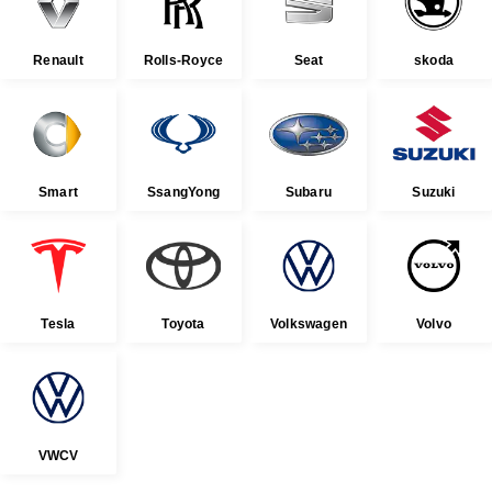
Renault
Rolls-Royce
Seat
skoda
Smart
SsangYong
Subaru
Suzuki
Tesla
Toyota
Volkswagen
Volvo
VWCV