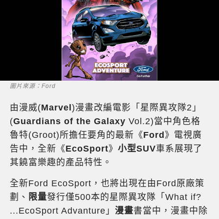
圖片來源：Ford
由漫威(
Marvel
)漫畫改編電影「星際異攻隊2」
(
Guardians of the Galaxy
Vol.2)當中角色格
魯特(Groot)所擔任要角的最新《
Ford
》電視廣
告中，全新《
EcoSport
》
小型SUV
車系展現了
其饒富樂趣的產品特性。
全新Ford EcoSport，也將出現在由Ford原廠策
劃、
限量
發行僅500本的星際異攻隊「What if?
...EcoSport Advanture」
漫畫
書當中，漫畫中除