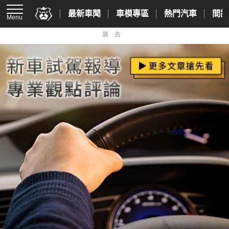
最新車聞
車模專區
熱門汽車
間諜
Menu
廣告