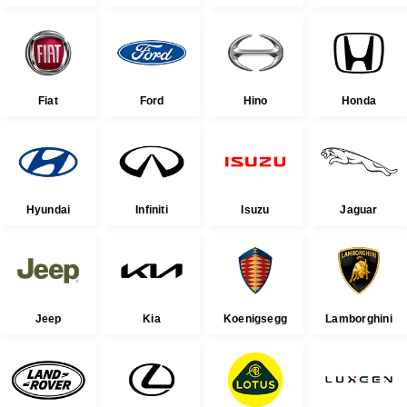
Fiat
Ford
Hino
Honda
Hyundai
Infiniti
Isuzu
Jaguar
Jeep
Kia
Koenigsegg
Lamborghini