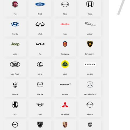
Fiat
Ford
Hino
Honda
Hyundai
Infiniti
Isuzu
Jaguar
Jeep
Kia
Koenigsegg
Lamborghini
Land-Rover
Lexus
Lotus
Luxgen
Maserati
Mazda
McLaren
Mercedes-Benz
MG
Mini
Mitsubishi
Nissan