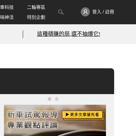
車科技
二輪專區
登入 / 註冊
味紳活
特別企劃
這種穩賺的局,還不抽爆它!
廣告