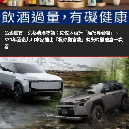
品酒酩香｜京都清酒物語：佐佐木酒造「貓社員套組」、
370年酒造北川本家推出「祝你變富翁」純米吟釀禮盒一次
看