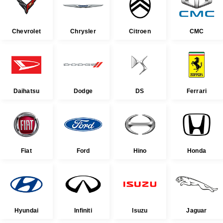
Chevrolet
Chrysler
Citroen
CMC
Daihatsu
Dodge
DS
Ferrari
Fiat
Ford
Hino
Honda
Hyundai
Infiniti
Isuzu
Jaguar