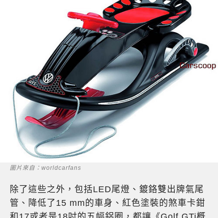
圖片來自：worldcarfans
除了這些之外，包括LED尾燈、鍍鉻雙出牌氣尾
管、降低了15 mm的車身、紅色塗裝的煞車卡鉗
和17或者是18吋的五幅鋁圈，都讓《Golf GTi概