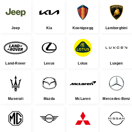
Jeep
Kia
Koenigsegg
Lamborghini
Land-Rover
Lexus
Lotus
Luxgen
Maserati
Mazda
McLaren
Mercedes-Benz