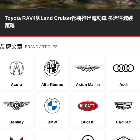
Toyota RAV4與Land Cruiser都將推出電動車 多途徑減碳
策略
品牌文章
BRAND ARTICLES
Acura
Alfa-Romeo
Aston-Martin
Audi
Bentley
BMW
Bugatti
Cadillac