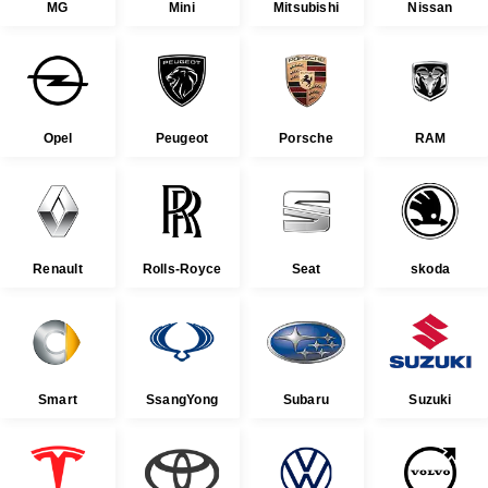
MG
Mini
Mitsubishi
Nissan
Opel
Peugeot
Porsche
RAM
Renault
Rolls-Royce
Seat
skoda
Smart
SsangYong
Subaru
Suzuki