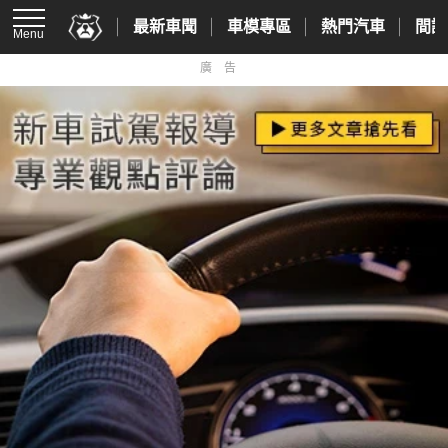
最新車聞
車模專區
熱門汽車
間諜
Menu
廣告