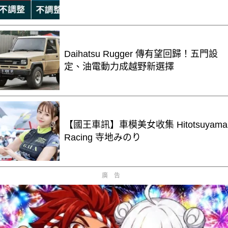
Daihatsu Rugger 傳有望回歸！五門設
定、油電動力成越野新選擇
【國王車訊】車模美女收集 Hitotsuyama
Racing 寺地みのり
廣告