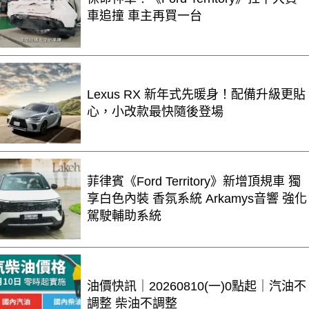
車追撞 車主再買一台
Lexus RX 新年式先暖身！配備升級更貼
心，小改款最快隨後登場
菲律賓《Ford Territory》新增頂規車 獨
享白色內裝 香氛系統 Arkamys音響 強化
駕駛輔助系統
油價快訊｜20260810(一)0點起｜汽油不
調整 柴油不調整