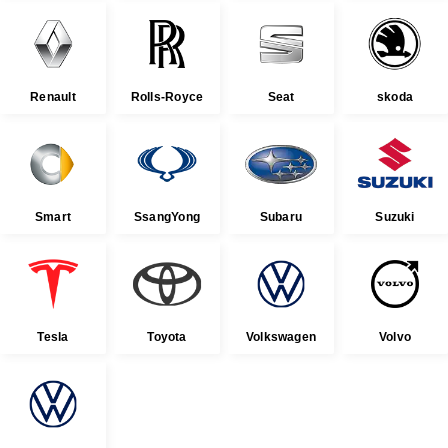
Renault
Rolls-Royce
Seat
skoda
Smart
SsangYong
Subaru
Suzuki
Tesla
Toyota
Volkswagen
Volvo