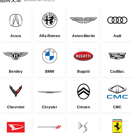
BRAND ARTICLES
Acura
Alfa-Romeo
Aston-Martin
Audi
Bentley
BMW
Bugatti
Cadillac
Chevrolet
Chrysler
Citroen
CMC