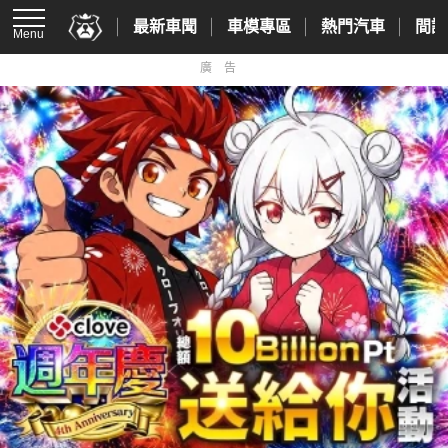
最新車聞
車模專區
熱門汽車
間諜
Menu
廣告