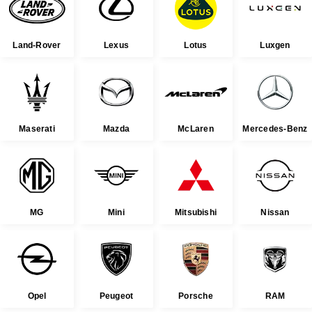
Land-Rover
Lexus
Lotus
Luxgen
Maserati
Mazda
McLaren
Mercedes-Benz
MG
Mini
Mitsubishi
Nissan
Opel
Peugeot
Porsche
RAM