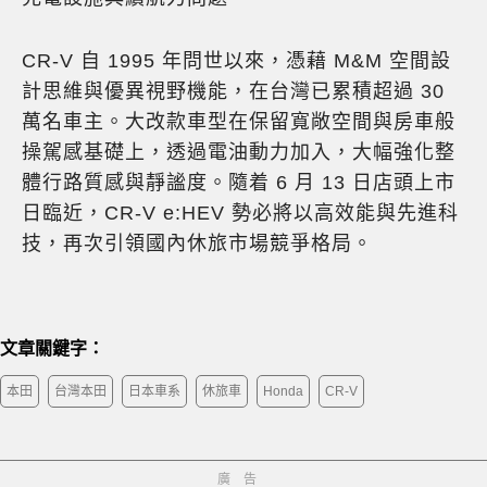
CR-V 自 1995 年問世以來，憑藉 M&M 空間設
計思維與優異視野機能，在台灣已累積超過 30
萬名車主。大改款車型在保留寬敞空間與房車般
操駕感基礎上，透過電油動力加入，大幅強化整
體行路質感與靜謐度。隨着 6 月 13 日店頭上市
日臨近，CR-V e:HEV 勢必將以高效能與先進科
技，再次引領國內休旅市場競爭格局。
文章關鍵字：
本田
台灣本田
日本車系
休旅車
Honda
CR-V
廣告