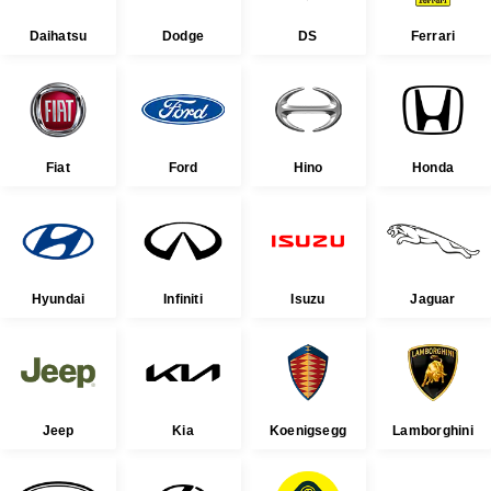
Daihatsu
Dodge
DS
Ferrari
Fiat
Ford
Hino
Honda
Hyundai
Infiniti
Isuzu
Jaguar
Jeep
Kia
Koenigsegg
Lamborghini