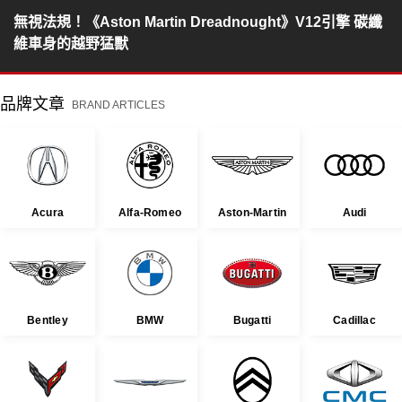
無視法規！《Aston Martin Dreadnought》V12引擎 碳纖
維車身的越野猛獸
品牌文章
BRAND ARTICLES
Acura
Alfa-Romeo
Aston-Martin
Audi
Bentley
BMW
Bugatti
Cadillac