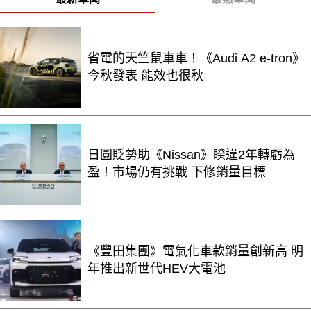
省電的天竺鼠車車！《Audi A2 e-tron》
今秋發表 能效也很秋
日圓貶勢助《Nissan》睽違2年轉虧為
盈！市場仍有挑戰 下修銷量目標
《豐田集團》電氣化車款銷量創新高 明
年推出新世代HEV大電池