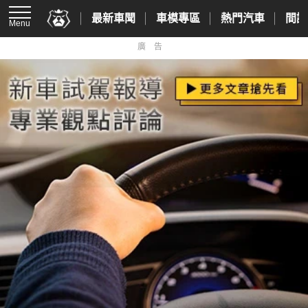
最新車聞
車模專區
熱門汽車
間諜
Menu
廣告