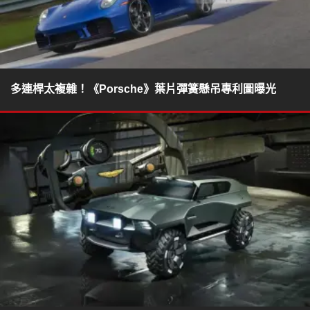
多連桿太複雜！《Porsche》葉片彈簧懸吊專利圖曝光