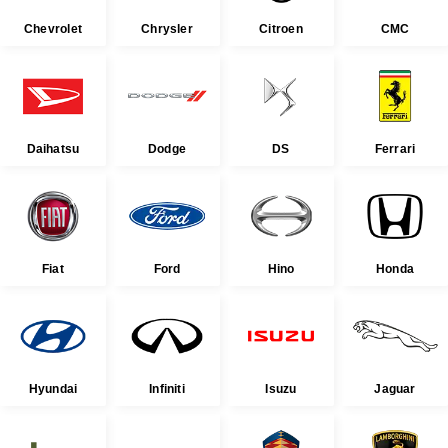
Chevrolet
Chrysler
Citroen
CMC
Daihatsu
Dodge
DS
Ferrari
Fiat
Ford
Hino
Honda
Hyundai
Infiniti
Isuzu
Jaguar