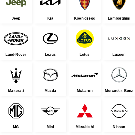
Jeep
Kia
Koenigsegg
Lamborghini
Land-Rover
Lexus
Lotus
Luxgen
Maserati
Mazda
McLaren
Mercedes-Benz
MG
Mini
Mitsubishi
Nissan