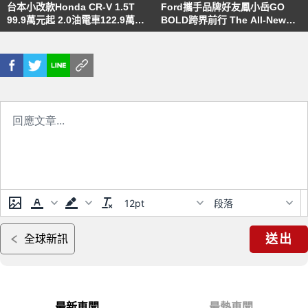
台本小改款Honda CR-V 1.5T
Ford攜手品牌好友鳳小岳GO
99.9萬元起 2.0油電車122.9萬元
BOLD跨界前行 The All-New
起 年販售目標1萬輛
Ford Territory勇敢駛向不被定
義的人生旅程
12pt
段落
送出
全球新訊
最新車聞
最熱車聞