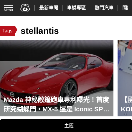
最新車聞
車模專區
熱門汽車
間諜
Menu
stellantis
Tags
Mazda 神秘敞篷跑車專利曝光！首度
【
研究蝴蝶門，MX-5 還是 Iconic SP
KO
引發熱議
主題