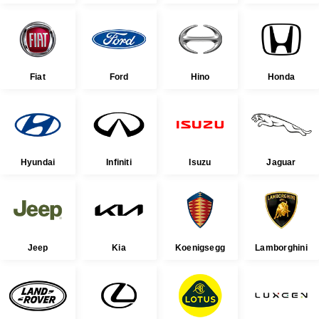
Fiat
Ford
Hino
Honda
Hyundai
Infiniti
Isuzu
Jaguar
Jeep
Kia
Koenigsegg
Lamborghini