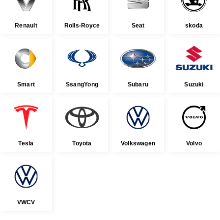
Renault
Rolls-Royce
Seat
skoda
Smart
SsangYong
Subaru
Suzuki
Tesla
Toyota
Volkswagen
Volvo
VWCV