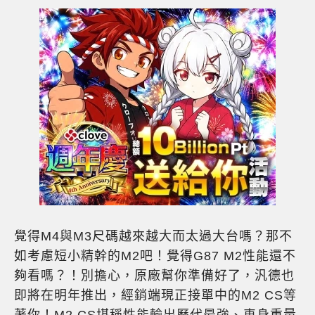
覺得M4與M3尺碼越來越大而太過大台嗎？那不
如考慮短小精幹的M2吧！覺得G87 M2性能還不
夠看嗎？！別擔心，原廠幫你準備好了，汎德也
即將在明年推出，經銷端現正接單中的M2 CS等
著你！M2 CS堪稱性能輸出歷代最強、車身重量