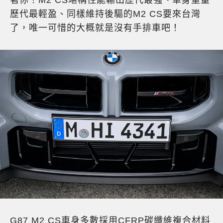
歷代最輕盈、同樣維持後驅的M2 CS要來台灣
了，唯一可惜的大概就是沒有手排車吧！
G87 M2 CS車身多數採用CFRP碳纖維複合材料