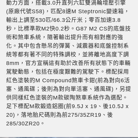
動力方面，搭載3.0升直列六缸雙渦輪增壓引擎
(原廠代號S58)，匹配8速M Steptronic變速箱，
輸出上調至530匹/66.3公斤米；零百加速3.8
秒，比標準款M2快0.2秒。G87 M2 CS的底盤技
術和煞車系統，隨著輸出提升而有相對應的強
化。其中包含懸吊的彈簧、減震器和底盤控制系
統等都有著不同的特殊調校，並將離地高度下調
8mm，官方宣稱這有助於改善所有狀態下的車輛
駕駛動態，包括在極度艱難的駕駛下。標配採用
紅色塗裝的M Compound煞車卡鉗(前為對向6活
塞、通風碟；後則為對向單活塞、通風碟)，另提
供同樣紅色塗裝的M款碳陶煞車系統作為選配。
足下標配M款鍛造鋁圈(前9.5J x 19、後10.5J x
20)，落地胎尺碼則為前275/35ZR19、後
285/30ZR20。