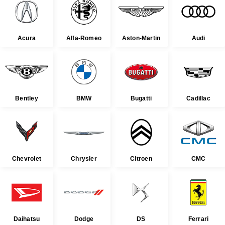
Acura
Alfa-Romeo
Aston-Martin
Audi
Bentley
BMW
Bugatti
Cadillac
Chevrolet
Chrysler
Citroen
CMC
Daihatsu
Dodge
DS
Ferrari