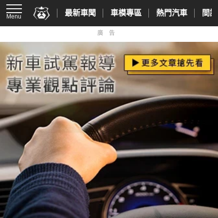
最新車聞
車模專區
熱門汽車
間諜
Menu
廣告