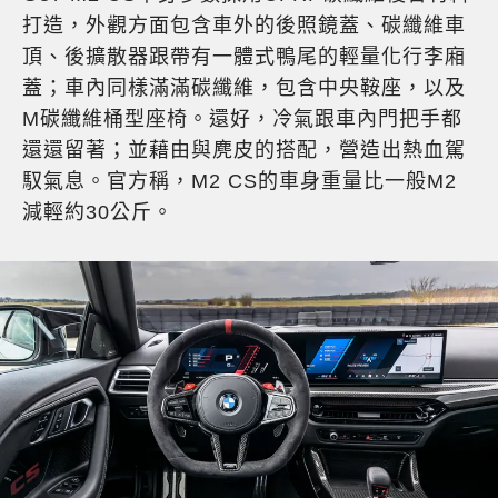
打造，外觀方面包含車外的後照鏡蓋、碳纖維車
頂、後擴散器跟帶有一體式鴨尾的輕量化行李廂
蓋；車內同樣滿滿碳纖維，包含中央鞍座，以及
M碳纖維桶型座椅。還好，冷氣跟車內門把手都
還還留著；並藉由與麂皮的搭配，營造出熱血駕
馭氣息。官方稱，M2 CS的車身重量比一般M2
減輕約30公斤。