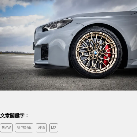
文章關鍵字：
BMW
雙門跑車
汎德
M2