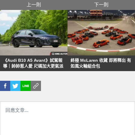
上一則
下一則
《Audi B10 A5 Avant》試駕報
終極 McLaren 收藏 即將釋出 有
導｜帥帥惹人愛 尺碼加大更氣派
如風火輪組合包