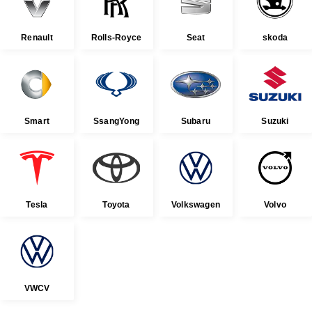
Renault
Rolls-Royce
Seat
skoda
Smart
SsangYong
Subaru
Suzuki
Tesla
Toyota
Volkswagen
Volvo
VWCV