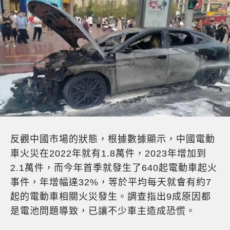
反觀中國市場的狀態，根據數據顯示，中國電動
車火災在
2022
年就有
1.8
萬件，
2023
年增加到
2.1
萬件，而今年首季就發生了
640
起電動車起火
事件，年增幅達
32%
，等於平均每天就會有約
7
起的電動車相關火災發生。調查指出
9
成原因都
是電池問題導致，已讓不少車主造成恐慌。