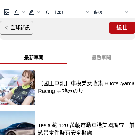
12pt
段落
送出
全球新訊
最新車聞
最熱車聞
【國王車訊】車模美女收集 Hitotsuyama
Racing 寺地みのり
Tesla 約 120 萬輛電動車遭美國調查 前
懸吊零件疑有安全疑慮