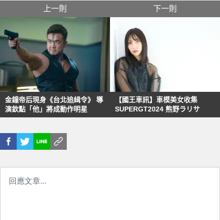
上一則
下一則
金鐘帝后現身《台北追緝令》 導
【國王車訊】車模美女收集
演欽點「他」將成動作明星
SUPERGT2024 熊野ラリサ