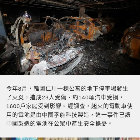
今年
8
月，韓國仁川一棟公寓的地下停車場發生
了火災，造成
23
人受傷、約
140
輛汽車受損，
1600
戶家庭受到影響。經調查，起火的電動車使
用的電池是由中國孚能科技製造，這一事件已讓
中國製造的電池在公眾中產生安全擔憂。