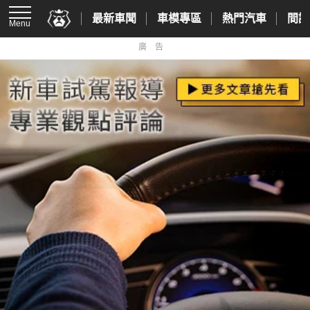
最新車聞
車模專區
熱門汽車
間諜
Menu
廣告