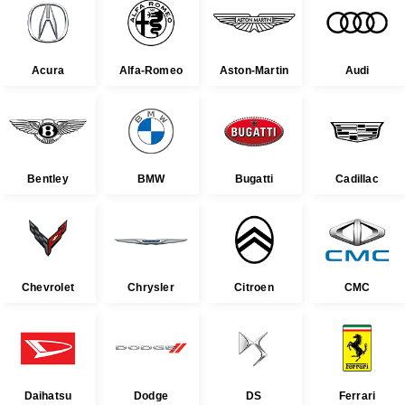
Acura
Alfa-Romeo
Aston-Martin
Audi
Bentley
BMW
Bugatti
Cadillac
Chevrolet
Chrysler
Citroen
CMC
Daihatsu
Dodge
DS
Ferrari