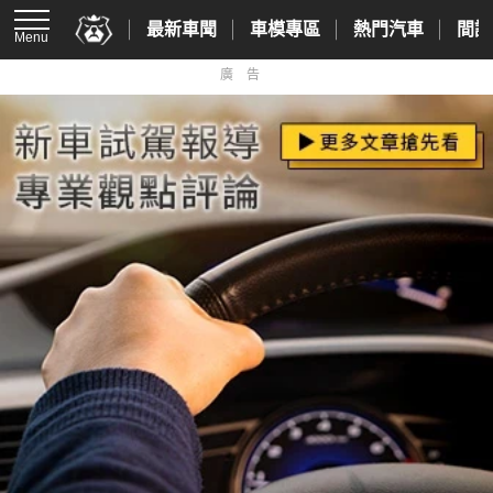
最新車聞
車模專區
熱門汽車
間諜
Menu
廣告