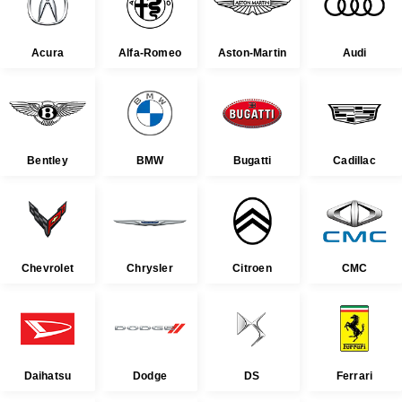
Acura
Alfa-Romeo
Aston-Martin
Audi
Bentley
BMW
Bugatti
Cadillac
Chevrolet
Chrysler
Citroen
CMC
Daihatsu
Dodge
DS
Ferrari