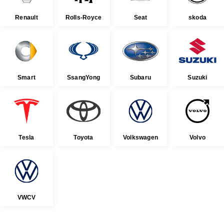
Renault
Rolls-Royce
Seat
skoda
Smart
SsangYong
Subaru
Suzuki
Tesla
Toyota
Volkswagen
Volvo
VWCV