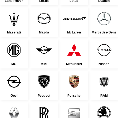
Land-Rover
Lexus
Lotus
Luxgen
Maserati
Mazda
McLaren
Mercedes-Benz
MG
Mini
Mitsubishi
Nissan
Opel
Peugeot
Porsche
RAM