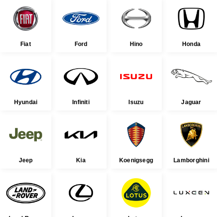
Fiat
Ford
Hino
Honda
Hyundai
Infiniti
Isuzu
Jaguar
Jeep
Kia
Koenigsegg
Lamborghini