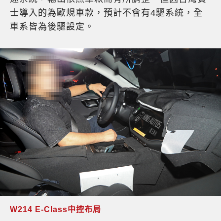
士導入的為歐規車款，預計不會有4驅系統，全
車系皆為後驅設定。
W214 E-Class中控布局