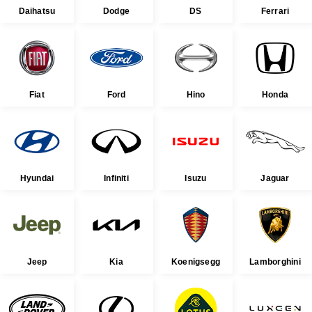
Daihatsu
Dodge
DS
Ferrari
Fiat
Ford
Hino
Honda
Hyundai
Infiniti
Isuzu
Jaguar
Jeep
Kia
Koenigsegg
Lamborghini