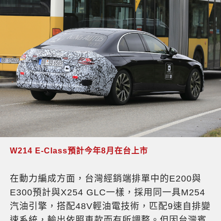
W214 E-Class預計今年8月在台上市
在動力編成方面，台灣經銷端排單中的E200與
E300預計與X254 GLC一樣，採用同一具M254
汽油引擎，搭配48V輕油電技術，匹配9速自排變
速系統，輸出依照車款而有所調整。但因台灣賓