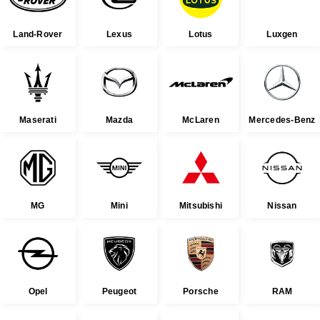
Land-Rover
Lexus
Lotus
Luxgen
Maserati
Mazda
McLaren
Mercedes-Benz
MG
Mini
Mitsubishi
Nissan
Opel
Peugeot
Porsche
RAM