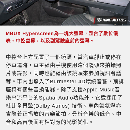
MBUX Hyperscreen為一塊大螢幕，整合了數位儀
表、中控螢幕，以及副駕駛座前的螢幕。
中控台上方配置了一個鏡頭，當汽車靜止或停在
停車場時，車主藉由手機使用這個鏡頭來拍攝照
片或錄影，同時也能藉由該鏡頭來參加視訊會議
等。車內也導入了Burmester 4D環繞音響，前排
座椅有個聲音換能器。除了支援Apple Music音
樂串流平台的Spatial Audio功能外，它還採用了
杜比全景聲(Dolby Atmos) 技術。車內氣氛燈亦
會隨着正播放的音樂節拍，分析音樂的低音、中
音和高音後而有相對應的光影變化。