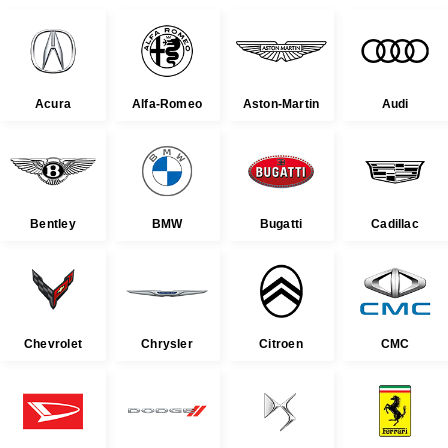
Acura
Alfa-Romeo
Aston-Martin
Audi
Bentley
BMW
Bugatti
Cadillac
Chevrolet
Chrysler
Citroen
CMC