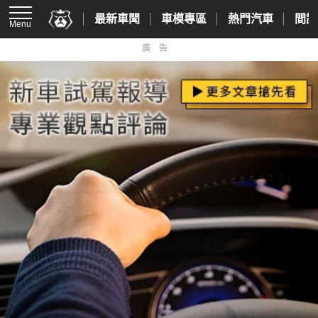
最新車聞
車模專區
熱門汽車
間諜
Menu
廣告