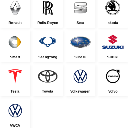
Renault
Rolls-Royce
Seat
skoda
Smart
SsangYong
Subaru
Suzuki
Tesla
Toyota
Volkswagen
Volvo
VWCV