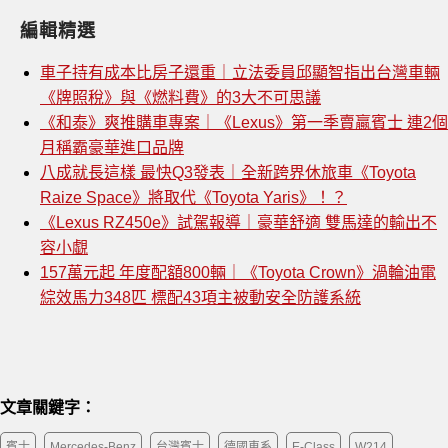
編輯精選
車子持有成本比房子還重｜立法委員邱顯智指出台灣車輛
《牌照稅》與《燃料費》的3大不可思議
《和泰》爽推購車專案｜《Lexus》第一季賣贏賓士 連2個
月稱霸豪華進口品牌
八成就長這樣 最快Q3發表｜全新跨界休旅車《Toyota
Raize Space》將取代《Toyota Yaris》！？
《Lexus RZ450e》試駕報導｜豪華舒適 雙馬達的輸出不
容小覷
157萬元起 年度配額800輛｜《Toyota Crown》渦輪油電
綜效馬力348匹 標配43項主被動安全防護系統
文章關鍵字：
賓士
Mercedes-Benz
台灣賓士
德國車系
E-Class
W214