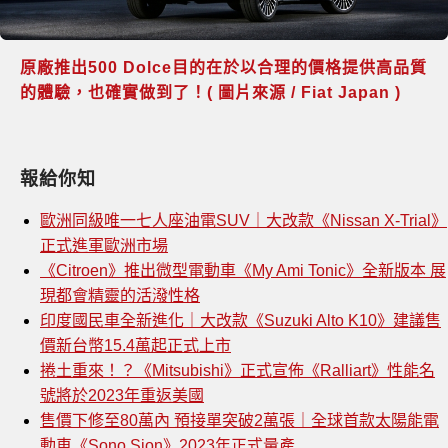
原廠推出500 Dolce目的在於以合理的價格提供高品質
的體驗，也確實做到了！( 圖片來源 / Fiat Japan )
報給你知
歐洲同級唯一七人座油電SUV｜大改款《Nissan X-Trial》
正式進軍歐洲市場
《Citroen》推出微型電動車《My Ami Tonic》全新版本 展
現都會精靈的活潑性格
印度國民車全新進化｜大改款《Suzuki Alto K10》建議售
價新台幣15.4萬起正式上市
捲土重來！？《Mitsubishi》正式宣佈《Ralliart》性能名
號將於2023年重返美國
售價下修至80萬內 預接單突破2萬張｜全球首款太陽能電
動車《Sono Sion》2023年正式量產