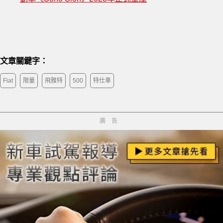
文章關鍵字：
Fiat
限量
飛雅特
500
特仕車
廣告