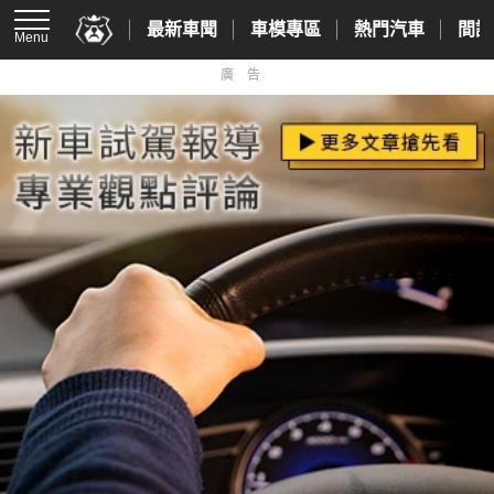
最新車聞
車模專區
熱門汽車
間諜
Menu
廣告