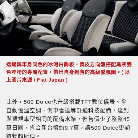
透過與車身同色的冰河白飾板、真皮方向盤搭配黑灰雙
色座椅的專屬配置，帶出自身獨有的高級感氛圍。( 以
上圖片來源 / Fiat Japan )
此外，500 Dolce也升級搭載TFT數位儀表、全
自動恆溫空調、倒車雷達等舒適科技配備，達到
與頂規車型相同的配備水準，但售價少了整整45
萬日圓，折合新台幣約9.7萬，讓500 Dolce更顯
得物超所值。