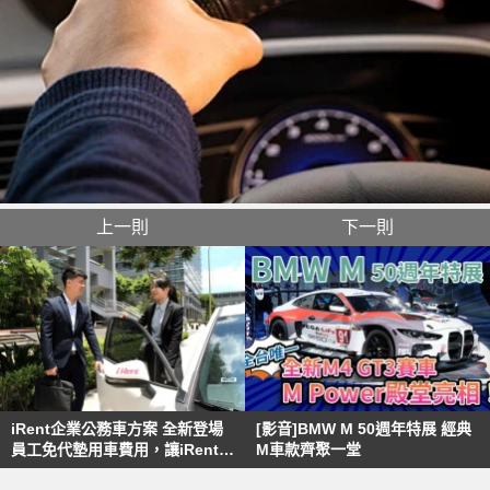
上一則
下一則
iRent企業公務車方案 全新登場
[影音]BMW M 50週年特展 經典
員工免代墊用車費用，讓iRent成
M車款齊聚一堂
為企業制勝加速器！