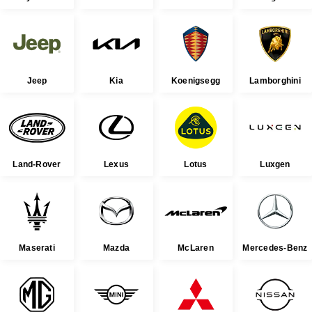
Jeep
Kia
Koenigsegg
Lamborghini
Land-Rover
Lexus
Lotus
Luxgen
Maserati
Mazda
McLaren
Mercedes-Benz