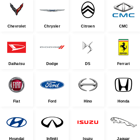
Chevrolet
Chrysler
Citroen
CMC
Daihatsu
Dodge
DS
Ferrari
Fiat
Ford
Hino
Honda
Hyundai
Infiniti
Isuzu
Jaguar