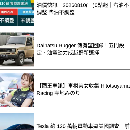
油價快訊｜20260810(一)0點起｜汽油不
調整 柴油不調整
Daihatsu Rugger 傳有望回歸！五門設
定、油電動力成越野新選擇
【國王車訊】車模美女收集 Hitotsuyama
Racing 寺地みのり
Tesla 約 120 萬輛電動車遭美國調查 前