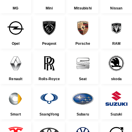
MG
Mini
Mitsubishi
Nissan
Opel
Peugeot
Porsche
RAM
Renault
Rolls-Royce
Seat
skoda
Smart
SsangYong
Subaru
Suzuki