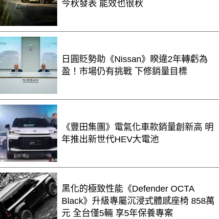
今秋發表 能效也很秋
日圓貶勢助《Nissan》睽違2年轉虧為
盈！市場仍有挑戰 下修銷量目標
《豐田集團》電氣化車款銷量創新高 明
年推出新世代HEV大電池
黑化的極致性能《Defender OCTA
Black》升級專屬沉浸式體感座椅 858萬
元 全台僅5輛 享5年保養專案