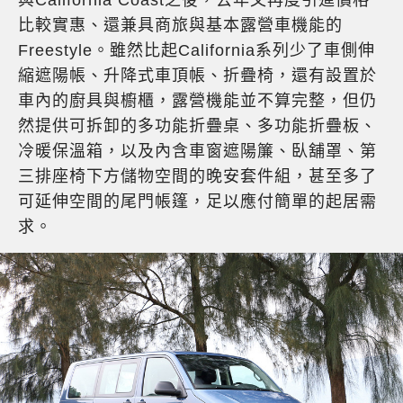
與California Coast之後，去年又再度引進價格
比較實惠、還兼具商旅與基本露營車機能的
Freestyle。雖然比起California系列少了車側伸
縮遮陽帳、升降式車頂帳、折疊椅，還有設置於
車內的廚具與櫥櫃，露營機能並不算完整，但仍
然提供可拆卸的多功能折疊桌、多功能折疊板、
冷暖保溫箱，以及內含車窗遮陽簾、臥舖罩、第
三排座椅下方儲物空間的晚安套件組，甚至多了
可延伸空間的尾門帳篷，足以應付簡單的起居需
求。