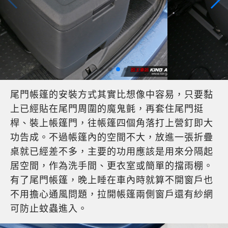
尾門帳篷的安裝方式其實比想像中容易，只要黏
上已經貼在尾門周圍的魔鬼氈，再套住尾門挺
桿、裝上帳篷門，往帳篷四個角落打上營釘即大
功告成。不過帳篷內的空間不大，放進一張折疊
桌就已經差不多，主要的功用應該是用來分隔起
居空間，作為洗手間、更衣室或簡單的擋雨棚。
有了尾門帳篷，晚上睡在車內時就算不開窗戶也
不用擔心通風問題，拉開帳篷兩側窗戶還有紗網
可防止蚊蟲進入。