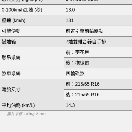
0-100km/h加速 (秒)
13.0
極速 (km/h)
181
引擎傳動
前置引擎前輪驅動
變速箱
7速雙離合器自手排
前：麥花臣
懸吊系統
後：拖曳臂
煞車系統
四輪碟煞
前：215/65 R16
輪胎尺寸
後：215/65 R16
平均油耗 (km/L)
14.3
圖片來源：King Autos