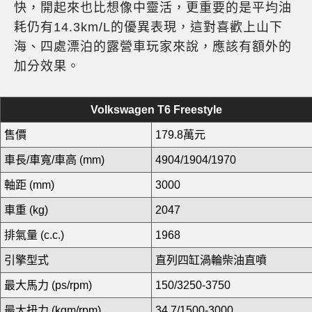
快，開起來也比想像中靈活，更重要的是平均油
耗仍有14.3km/L的優異表現，這對喜歡上山下
海、四處漂泊的露營車玩家來說，應該有額外的
加分效果。
Volkswagen T6 Freestyle
售價
179.8萬元
車長/車寬/車高 (mm)
4904/1904/1970
軸距 (mm)
3000
車重 (kg)
2047
排氣量 (c.c.)
1968
引擎型式
直列四缸渦輪柴油直噴
最大馬力 (ps/rpm)
150/3250-3750
最大扭力 (kgm/rpm)
34.7/1500-3000