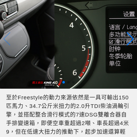
至於Freestyle的動力來源依然是一具可輸出150
匹馬力、34.7公斤米扭力的2.0升TDI柴油渦輪引
擎，並搭配整合滑行模式的7速DSG雙離合器自
手排變速箱，即便空車重超過2噸、車長超過4米
9，但在低速大扭力的推動下，起步加速還算輕