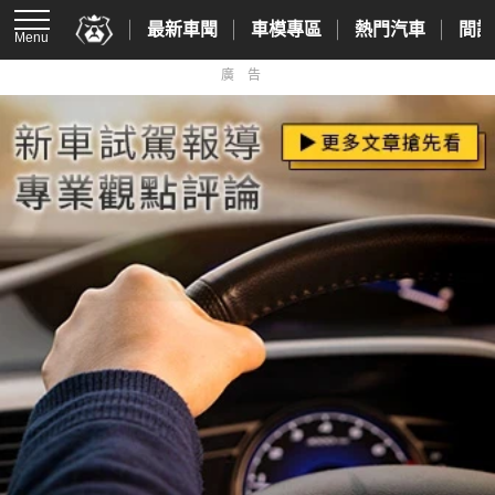
最新車聞
車模專區
熱門汽車
間諜
Menu
廣告