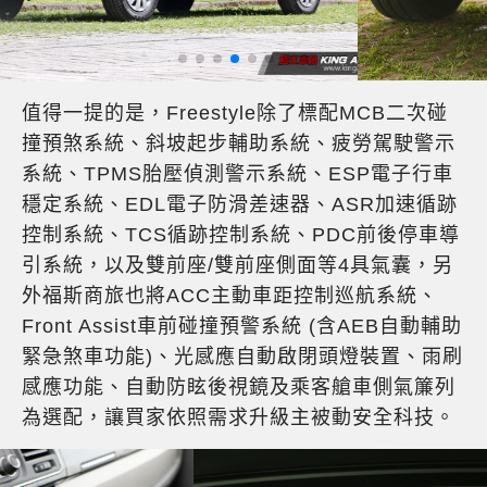
值得一提的是，Freestyle除了標配MCB二次碰
撞預煞系統、斜坡起步輔助系統、疲勞駕駛警示
系統、TPMS胎壓偵測警示系統、ESP電子行車
穩定系統、EDL電子防滑差速器、ASR加速循跡
控制系統、TCS循跡控制系統、PDC前後停車導
引系統，以及雙前座/雙前座側面等4具氣囊，另
外福斯商旅也將ACC主動車距控制巡航系統、
Front Assist車前碰撞預警系統 (含AEB自動輔助
緊急煞車功能)、光感應自動啟閉頭燈裝置、雨刷
感應功能、自動防眩後視鏡及乘客艙車側氣簾列
為選配，讓買家依照需求升級主被動安全科技。