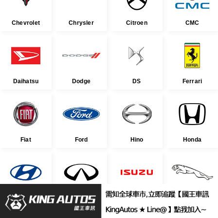
Chevrolet
Chrysler
Citroen
CMC
Daihatsu
Dodge
DS
Ferrari
Fiat
Ford
Hino
Honda
Hyundai
Infiniti
Isuzu
Jaguar