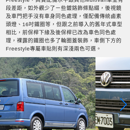
Freestyle，其實配備水平跟其他Multivan車型有
段差距，如外觀少了ㄧ些鍍鉻飾條點綴，後視鏡
及車門把手沒有車身同色處理，僅配備傳統鹵素
頭燈、16吋鐵圈等，但跟之前導入的舊年式車型
相比，前保桿下緣及後保桿已改為車色同色處
理，裸露的鐵圈也多了輪圈蓋裝飾，車側下方的
Freestyle專屬車貼則有深淺兩色可選。