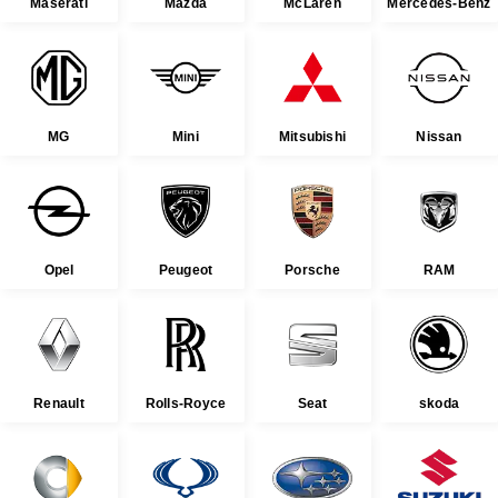
Maserati
Mazda
McLaren
Mercedes-Benz
MG
Mini
Mitsubishi
Nissan
Opel
Peugeot
Porsche
RAM
Renault
Rolls-Royce
Seat
skoda