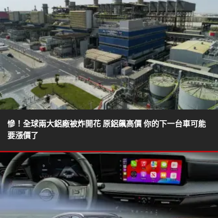
慘！全球兩大鋁廠被炸開花 原鋁飆高價 你的下一台車可能
要漲價了