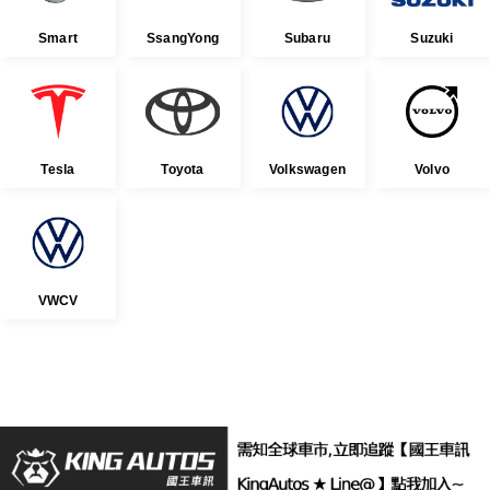
Smart
SsangYong
Subaru
Suzuki
Tesla
Toyota
Volkswagen
Volvo
VWCV