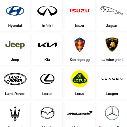
Hyundai
Infiniti
Isuzu
Jaguar
Jeep
Kia
Koenigsegg
Lamborghini
Land-Rover
Lexus
Lotus
Luxgen