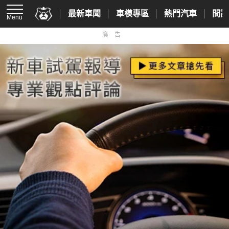
最新車聞
車模專區
熱門汽車
間諜
Menu
廣告