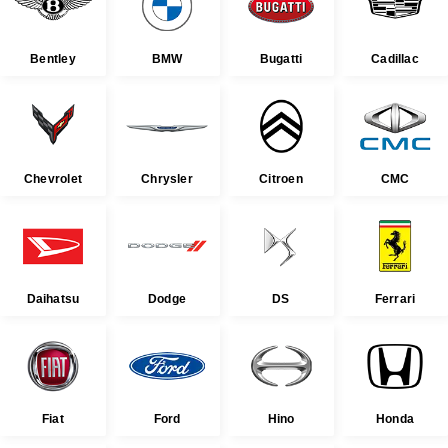
Bentley
BMW
Bugatti
Cadillac
Chevrolet
Chrysler
Citroen
CMC
Daihatsu
Dodge
DS
Ferrari
Fiat
Ford
Hino
Honda