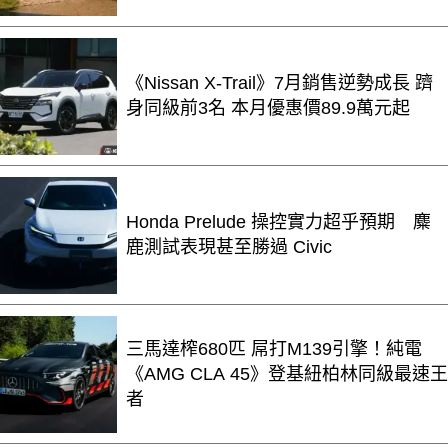
《Nissan X-Trail》7月銷售逆勢成長 躋
身同級前3名 本月優惠價89.9萬元起
Honda Prelude 操控實力超乎預期 麋
鹿測試表現甚至勝過 Civic
三馬達榨680匹 屌打M139引擎！純電
《AMG CLA 45》登基紐柏林同級最速王
者