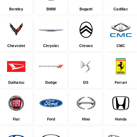
Bentley
BMW
Bugatti
Cadillac
Chevrolet
Chrysler
Citroen
CMC
Daihatsu
Dodge
DS
Ferrari
Fiat
Ford
Hino
Honda