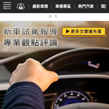
最新車聞
車模專區
熱門汽車
間諜
Menu
廣告