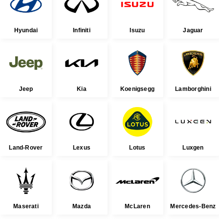
Hyundai
Infiniti
Isuzu
Jaguar
Jeep
Kia
Koenigsegg
Lamborghini
Land-Rover
Lexus
Lotus
Luxgen
Maserati
Mazda
McLaren
Mercedes-Benz