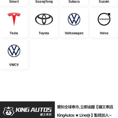
Smart
SsangYong
Subaru
Suzuki
Tesla
Toyota
Volkswagen
Volvo
VWCV