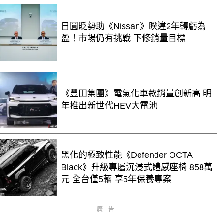
日圓貶勢助《Nissan》睽違2年轉虧為
盈！市場仍有挑戰 下修銷量目標
《豐田集團》電氣化車款銷量創新高 明
年推出新世代HEV大電池
黑化的極致性能《Defender OCTA
Black》升級專屬沉浸式體感座椅 858萬
元 全台僅5輛 享5年保養專案
廣告