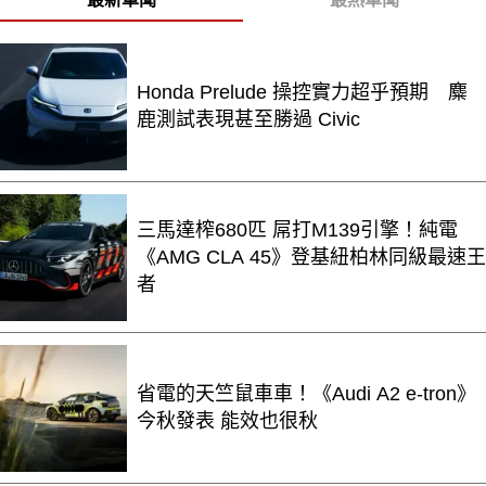
Honda Prelude 操控實力超乎預期 麋
鹿測試表現甚至勝過 Civic
三馬達榨680匹 屌打M139引擎！純電
《AMG CLA 45》登基紐柏林同級最速王
者
省電的天竺鼠車車！《Audi A2 e-tron》
今秋發表 能效也很秋