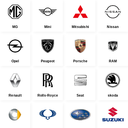
MG
Mini
Mitsubishi
Nissan
Opel
Peugeot
Porsche
RAM
Renault
Rolls-Royce
Seat
skoda