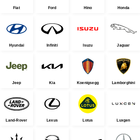
Fiat
Ford
Hino
Honda
Hyundai
Infiniti
Isuzu
Jaguar
Jeep
Kia
Koenigsegg
Lamborghini
Land-Rover
Lexus
Lotus
Luxgen