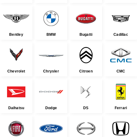
Bentley
BMW
Bugatti
Cadillac
Chevrolet
Chrysler
Citroen
CMC
Daihatsu
Dodge
DS
Ferrari