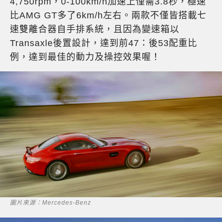
4,750rpm，0-100km/h加速上僅需3.8秒，極速
比AMG GT多了6km/h左右。兩款不僅皆搭載七
速雙離合器自手排系統，且因為變速箱以
Transaxle後置設計，達到前47：後53配重比
例，達到最佳的動力及操控效果喔！
圖片來源：Mercedes-Benz