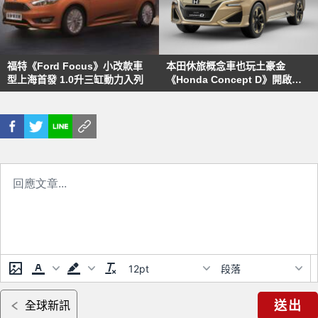
福特《Ford Focus》小改款車
本田休旅概念車也玩土豪金
型上海首發 1.0升三缸動力入列
《Honda Concept D》開啟豪
華SUV新篇章
12pt
段落
送出
全球新訊