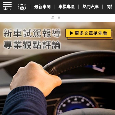
最新車聞
車模專區
熱門汽車
間諜
Menu
廣告