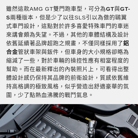
雖然這款AMG GT雙門跑車型，可分為
GT
與
GT-
S
兩種版本，但是少了以往SLS引以為傲的鷗翼
式車門設計，這點對於許多喜愛特殊車門的車迷
來講會頗為失望。不過，其他的車體結構及設計
依舊延續著品牌超跑之規畫，不僅同樣採用了
鋁
合金
管狀車架與鈑件，但車身的大小規格卻略為
縮減了一些，對於車輛的操控性應有相當程度的
幫助。而在最新釋出的內裝照片上，可看得出整
體設計感仍保持其品牌的前衛設計，質感依舊維
持高格調的極致風格，似乎營造出舒適豪華的氛
圍，少了點熱血沸騰的戰鬥氣息。