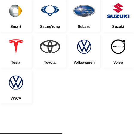
Smart
SsangYong
Subaru
Suzuki
Tesla
Toyota
Volkswagen
Volvo
VWCV