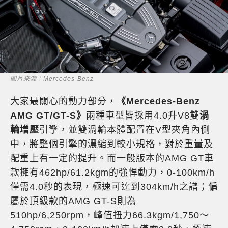
圖片來源：Mercedes-Benz
大家最關心的動力部分，
《Mercedes-Benz
AMG GT/GT-S》
兩種車型皆採用4.0升V8雙
渦
輪增壓
引擎，並雙渦輪本體配置在V型夾角內側
中，將整個引擎的濃縮到較小規格，對於重量及
配重上有一定的提升。而一般版本的AMG GT車
款擁有462hp/61.2kgm的強悍動力，0-100km/h
僅需4.0秒的表現，極速可達到304km/h之譜；偏
屬於頂級款的AMG GT-S則為
510hp/6,250rpm，峰值扭力66.3kgm/1,750～