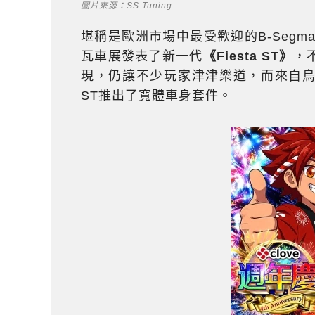
圖片來源：SS Tuning
堪稱是歐洲市場中最受歡迎的B-Segm
瓦車展發表了新一代
《Fiesta ST》
，
現，仍讓不少玩家津津樂道，而來自
ST推出了寬體車身套件。