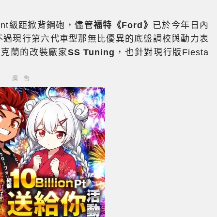
ant級距掀背鋼砲，儘管
福特《Ford》
已於今年日內
不過現行第六代車型那無比優異的底盤調校與動力表
烏克蘭的改裝廠家
SS Tuning
，也針對現行版Fiesta
廣告