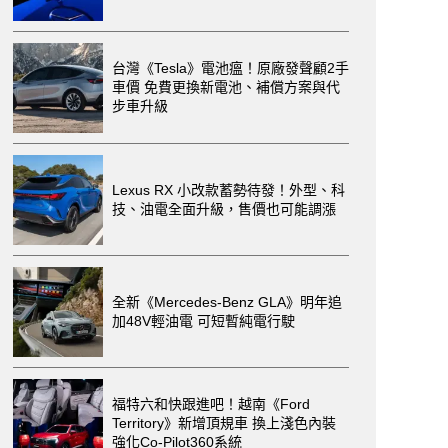
台灣《Tesla》電池瘟！原廠發聲顧2手
車價 免費更換新電池、補償方案與代
步車升級
Lexus RX 小改款蓄勢待發！外型、科
技、油電全面升級，售價也可能調漲
全新《Mercedes-Benz GLA》明年追
加48V輕油電 可短暫純電行駛
福特六和快跟進吧！越南《Ford
Territory》新增頂規車 換上淺色內裝
強化Co-Pilot360系統