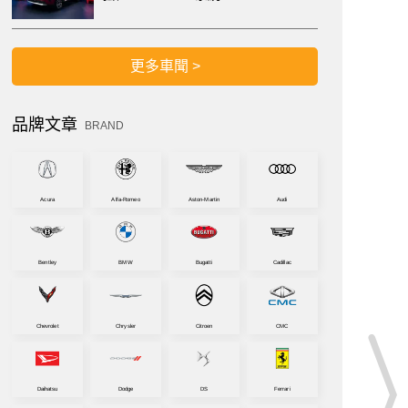
更多車聞 >
品牌文章
BRAND
Acura
Alfa-Romeo
Aston-Martin
Audi
Bentley
BMW
Bugatti
Cadillac
Chevrolet
Chrysler
Citroen
CMC
Daihatsu
Dodge
DS
Ferrari