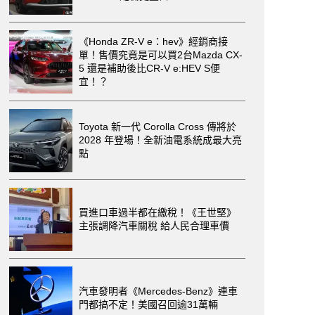
《Honda ZR-V e：hev》經銷商接
單！售價究竟是可以買2台Mazda CX-
5 還是補助後比CR-V e:HEV S便
宜！？
Toyota 新一代 Corolla Cross 傳將於
2028 年登場！全新油電系統成最大亮
點
買進口車過半都在繳稅！《王世堅》
主張調降汽車關稅 給人民合理車價
汽車發明者《Mercedes-Benz》連車
門都搞不定！美國召回逾31萬輛