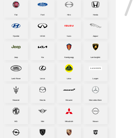
Fiat
Ford
Hino
Honda
Hyundai
Infiniti
Isuzu
Jaguar
Jeep
Kia
Koenigsegg
Lamborghini
Land-Rover
Lexus
Lotus
Luxgen
Maserati
Mazda
McLaren
Mercedes-Benz
MG
Mini
Mitsubishi
Nissan