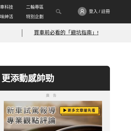
車科技
二輪專區
登入 / 註冊
味紳活
特別企劃
買車前必看的「避坑指南」!
ST》更添動感帥勁
廣告