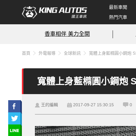
最新車聞
熱門汽車
香車相伴 美力全開
首頁
外電報導
全球新訊
寬體上身藍橢圓小鋼炮 SS T
寬體上身藍橢圓小鋼炮 SS 
王的編輯
2017-09-27 15:30:15
0