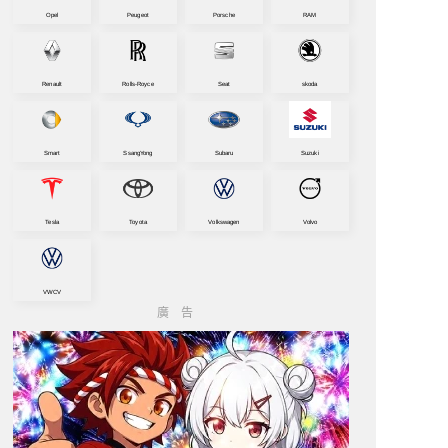
Opel
Peugeot
Porsche
RAM
Renault
Rolls-Royce
Seat
skoda
Smart
SsangYong
Subaru
Suzuki
Tesla
Toyota
Volkswagen
Volvo
VWCV
廣告