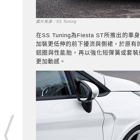
圖片來源：SS Tuning
在SS Tuning為Fiesta ST所
加裝更低伸的前下擾流與側裙，於原有的後
鋁圈與性能胎，再以強化短彈簧或套裝避震
更加動感。