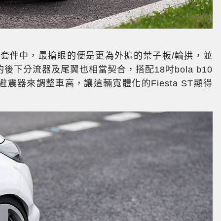
推出的車身套件中，最搶眼的便是更為外擴的葉子板/輪拱，並
下分流器及尾翼也相當契合，搭配18吋bola b10
器來調整車高，讓這輛寬體化的Fiesta ST顯得