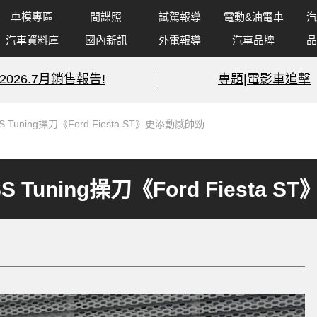
車模專區
間諜照
試駕報導
電動&油電車
汽
汽車資料庫
國內新訊
外電報導
汽車品牌
品
2026.7月銷售報告!
專題|電影車追擊
uning操刀《Ford Fiesta ST》更添動感帥勁
Tuning操刀《Ford Fiesta 