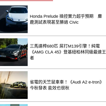
Honda Prelude 操控實力超乎預期 麋
鹿測試表現甚至勝過 Civic
三馬達榨680匹 屌打M139引擎！純電
《AMG CLA 45》登基紐柏林同級最速王
者
省電的天竺鼠車車！《Audi A2 e-tron》
今秋發表 能效也很秋