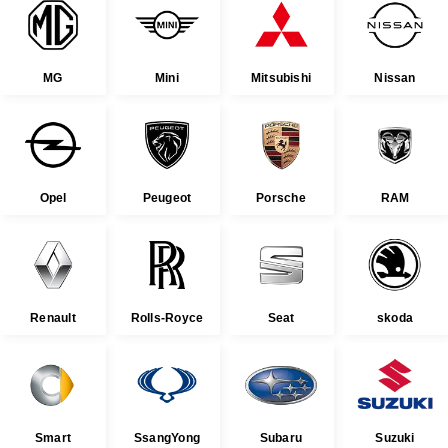
MG
Mini
Mitsubishi
Nissan
Opel
Peugeot
Porsche
RAM
Renault
Rolls-Royce
Seat
skoda
Smart
SsangYong
Subaru
Suzuki