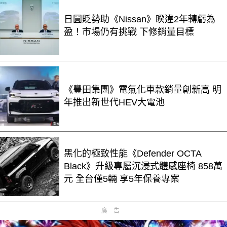
日圓貶勢助《Nissan》睽違2年轉虧為
盈！市場仍有挑戰 下修銷量目標
《豐田集團》電氣化車款銷量創新高 明
年推出新世代HEV大電池
黑化的極致性能《Defender OCTA
Black》升級專屬沉浸式體感座椅 858萬
元 全台僅5輛 享5年保養專案
廣告