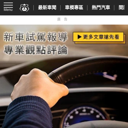
最新車聞
車模專區
熱門汽車
間諜
Menu
廣告