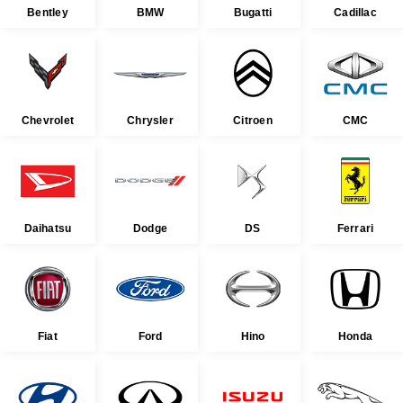
Bentley
BMW
Bugatti
Cadillac
Chevrolet
Chrysler
Citroen
CMC
Daihatsu
Dodge
DS
Ferrari
Fiat
Ford
Hino
Honda