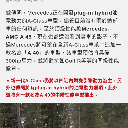
圖片來源：King Autos
據傳聞，Mercedes正在開發
plug-in hybrid
油
電動力的A-Class車型，儘管目前沒有關於這部
車的任何資訊，至於頂級性能款
Mercedes-
AMG A 45
，現在也都還沒看到實車的影子，不
過Mercedes將可望在全新A-Class車系中追加一
款名為「
A 40
」的車型，該車型預估將具備
300hp馬力，並將對抗如Golf R等等的同級性能
掀背。
▼新一代A-Class仍將以四缸內燃機引擎動力為主，另
外也傳聞將有plug-in hybrid的油電動力選項，此外
還將有一款名為A 40的中階性能車型推出。