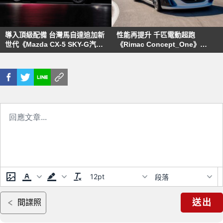
導入頂級配備 台灣馬自達追加新
性能再提升 千匹電動超跑
世代《Mazda CX-5 SKY-G汽油
《Rimac Concept_One》
旗艦型》120萬展開接單
0~200km/h加速6秒台
12pt
段落
送出
間諜照