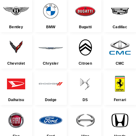
Bentley
BMW
Bugatti
Cadillac
Chevrolet
Chrysler
Citroen
CMC
Daihatsu
Dodge
DS
Ferrari