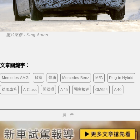
圖片來源：King Autos
文章關鍵字：
Mercedes-AMG
掀背
柴油
Mercedes-Benz
MFA
Plug-in Hybrid
德國車系
A-Class
間諜照
A 45
獨家報導
OM654
A 40
廣告