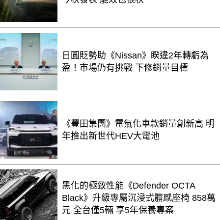
日圓貶勢助《Nissan》睽違2年轉虧為
盈！市場仍有挑戰 下修銷量目標
《豐田集團》電氣化車款銷量創新高 明
年推出新世代HEV大電池
黑化的極致性能《Defender OCTA
Black》升級專屬沉浸式體感座椅 858萬
元 全台僅5輛 享5年保養專案