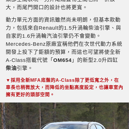
大，而尾門開口的設計也將更寬。
動力單元方面的資訊雖然尚未明朗，但基本款動
力，包括來自Renault的1.5升渦輪柴油引擎、與
自家的1.6升渦輪汽油引擎仍不會變動。
Mercedes-Benz原廠宣稱他們在次世代動力系統
開發上投下了鉅額的預算，而這也可望將使全新
A-Class搭載代號「
OM654
」的新型2.0升四缸
柴油
引擎。
▼採用全新MFA底盤的A-Class除了更低寬之外，在
車長也稍微放大，而降低的坐點高度設定，也讓車室內
擁有更好的頭部空間。