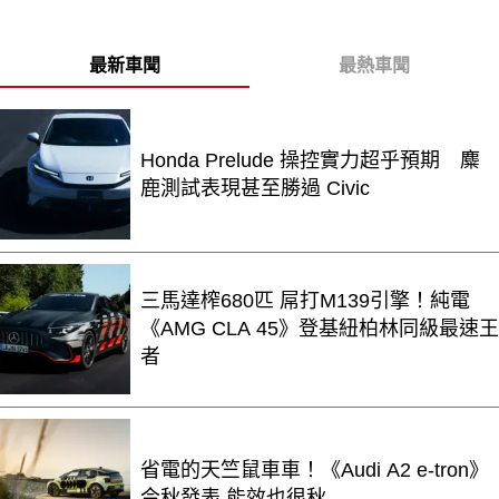
最新車聞
最熱車聞
Honda Prelude 操控實力超乎預期 麋
鹿測試表現甚至勝過 Civic
三馬達榨680匹 屌打M139引擎！純電
《AMG CLA 45》登基紐柏林同級最速王
者
省電的天竺鼠車車！《Audi A2 e-tron》
今秋發表 能效也很秋