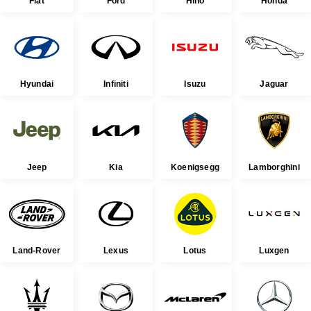
Fiat
Ford
Hino
Honda
Hyundai
Infiniti
Isuzu
Jaguar
Jeep
Kia
Koenigsegg
Lamborghini
Land-Rover
Lexus
Lotus
Luxgen