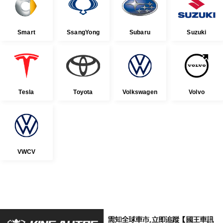
Smart
SsangYong
Subaru
Suzuki
Tesla
Toyota
Volkswagen
Volvo
VWCV