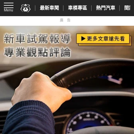
最新車聞
車模專區
熱門汽車
間諜
Menu
廣告