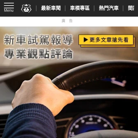
最新車聞
車模專區
熱門汽車
間諜
Menu
廣告