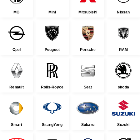
MG
Mini
Mitsubishi
Nissan
Opel
Peugeot
Porsche
RAM
Renault
Rolls-Royce
Seat
skoda
Smart
SsangYong
Subaru
Suzuki