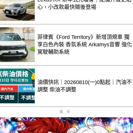
心，小改款最快隨後登場
菲律賓《Ford Territory》新增頂規車 獨
享白色內裝 香氛系統 Arkamys音響 強化
駕駛輔助系統
油價快訊｜20260810(一)0點起｜汽油不
調整 柴油不調整
廣告