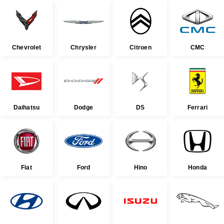
Chevrolet
Chrysler
Citroen
CMC
Daihatsu
Dodge
DS
Ferrari
Fiat
Ford
Hino
Honda