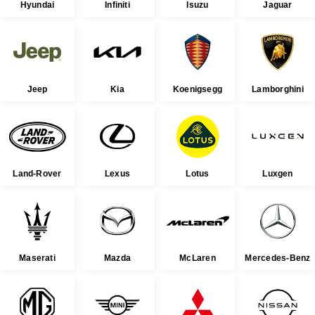
Hyundai
Infiniti
Isuzu
Jaguar
Jeep
Kia
Koenigsegg
Lamborghini
Land-Rover
Lexus
Lotus
Luxgen
Maserati
Mazda
McLaren
Mercedes-Benz