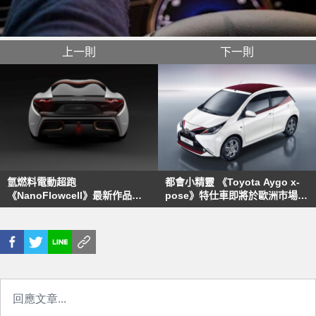
上一則
下一則
氫燃料電動超跑
都會小精靈 《Toyota Aygo x-
《NanoFlowcell》最新作品
pose》特仕車即將於歐洲市場推
《Quant 48Volt》續航力可達
出
1,000公里