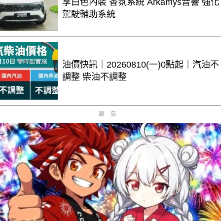
享白色內裝 香氛系統 Arkamys音響 強化
駕駛輔助系統
油價快訊｜20260810(一)0點起｜汽油不
調整 柴油不調整
廣告