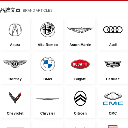
品牌文章
BRAND ARTICLES
Acura
Alfa-Romeo
Aston-Martin
Audi
Bentley
BMW
Bugatti
Cadillac
Chevrolet
Chrysler
Citroen
CMC