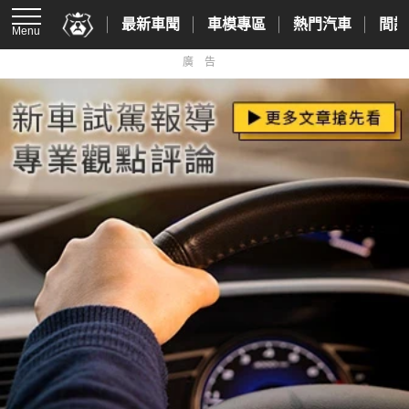
最新車聞
車模專區
熱門汽車
間諜
Menu
廣告