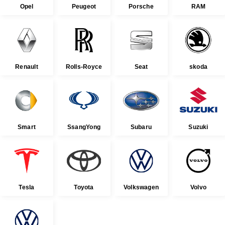
Opel
Peugeot
Porsche
RAM
Renault
Rolls-Royce
Seat
skoda
Smart
SsangYong
Subaru
Suzuki
Tesla
Toyota
Volkswagen
Volvo