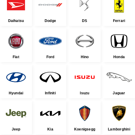
Daihatsu
Dodge
DS
Ferrari
Fiat
Ford
Hino
Honda
Hyundai
Infiniti
Isuzu
Jaguar
Jeep
Kia
Koenigsegg
Lamborghini