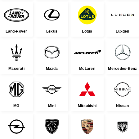
Land-Rover
Lexus
Lotus
Luxgen
Maserati
Mazda
McLaren
Mercedes-Benz
MG
Mini
Mitsubishi
Nissan