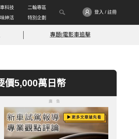
車科技
二輪專區
登入 / 註冊
味紳活
特別企劃
!
專題|電影車追擊
輛要價5,000萬日幣
廣告