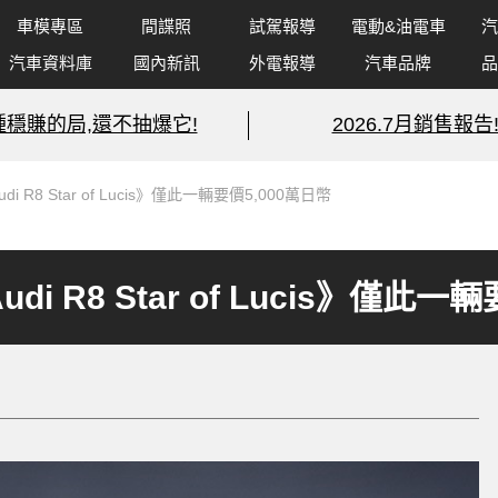
車模專區
間諜照
試駕報導
電動&油電車
汽
汽車資料庫
國內新訊
外電報導
汽車品牌
品
種穩賺的局,還不抽爆它!
2026.7月銷售報告
i R8 Star of Lucis》僅此一輛要價5,000萬日幣
i R8 Star of Lucis》僅此一