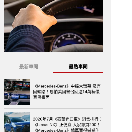
最新車聞
最熱車聞
《Mercedes-Benz》中控大螢幕 沒有
回頭路！哪怕美國曾召回逾14萬輛儀
表黑畫面
2026年7月《豪華進口車》銷售排行：
《Lexus NX》正便宜 大家都買200！
《Mercedes-Benz》轎車賣得嚇嚇叫