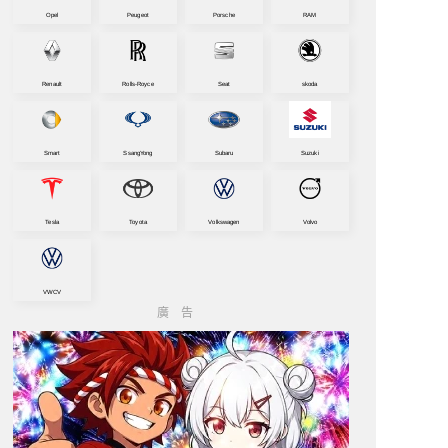
Opel
Peugeot
Porsche
RAM
Renault
Rolls-Royce
Seat
skoda
Smart
SsangYong
Subaru
Suzuki
Tesla
Toyota
Volkswagen
Volvo
VWCV
廣告