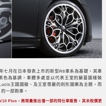
is特仕車以今年七月在日本發表上市的新型R8車系為基礎，其車
貴的黑色為基調，車體多處並以代表王室的藤蔓圖樣裝
ucis王國國徽、及王室尊嚴的劍形圖案為主題，而
美」的一部跑車。
 V10 Plus，將限量推出僅一部的特仕車販售，其未稅價更