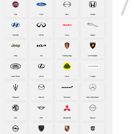
Fiat
Ford
Hino
Honda
Hyundai
Infiniti
Isuzu
Jaguar
Jeep
Kia
Koenigsegg
Lamborghini
Land-Rover
Lexus
Lotus
Luxgen
Maserati
Mazda
McLaren
Mercedes-Benz
MG
Mini
Mitsubishi
Nissan