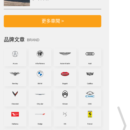
更多車聞 >
品牌文章
BRAND
Acura
Alfa-Romeo
Aston-Martin
Audi
Bentley
BMW
Bugatti
Cadillac
Chevrolet
Chrysler
Citroen
CMC
Daihatsu
Dodge
DS
Ferrari