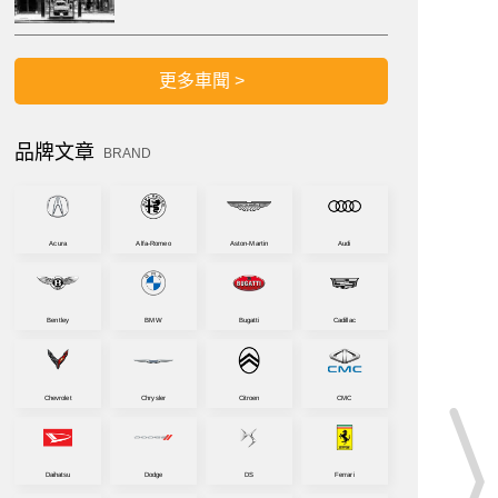
更多車聞 >
品牌文章
BRAND
Acura
Alfa-Romeo
Aston-Martin
Audi
Bentley
BMW
Bugatti
Cadillac
Chevrolet
Chrysler
Citroen
CMC
Daihatsu
Dodge
DS
Ferrari