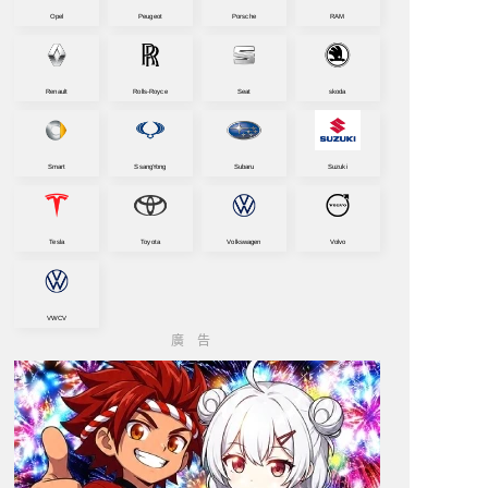
Opel
Peugeot
Porsche
RAM
Renault
Rolls-Royce
Seat
skoda
Smart
SsangYong
Subaru
Suzuki
Tesla
Toyota
Volkswagen
Volvo
VWCV
廣告