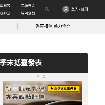
車科技
二輪專區
登入 / 註冊
味紳活
特別企劃
香車相伴 美力全開
估第二季末抵臺發表
廣告