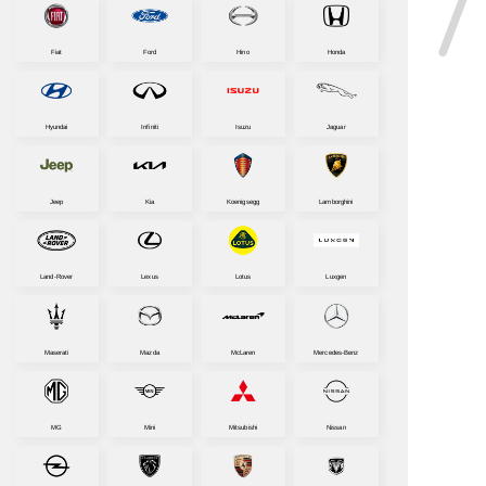
Fiat
Ford
Hino
Honda
Hyundai
Infiniti
Isuzu
Jaguar
Jeep
Kia
Koenigsegg
Lamborghini
Land-Rover
Lexus
Lotus
Luxgen
Maserati
Mazda
McLaren
Mercedes-Benz
MG
Mini
Mitsubishi
Nissan