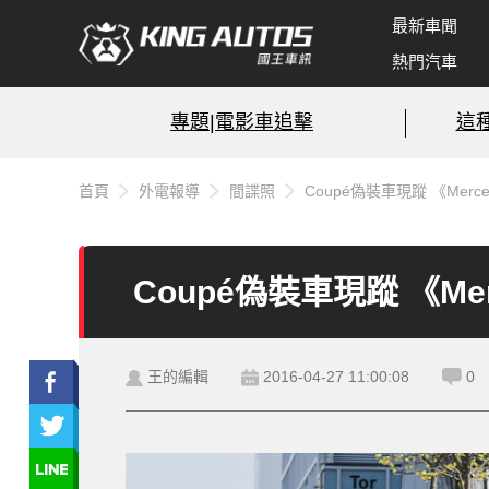
最新車聞
熱門汽車
專題|電影車追擊
這
首頁
外電報導
間諜照
Coupé偽裝車現蹤 《Merce
Coupé偽裝車現蹤 《Mer
王的編輯
2016-04-27 11:00:08
0