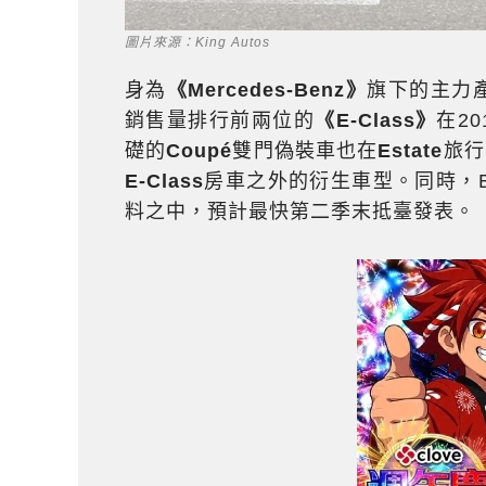
圖片來源：King Autos
身為
《Mercedes-Benz》
旗下的主力
銷售量排行前兩位的
《E-Class》
在2
礎的
Coupé
雙門偽裝車也在
Estate
旅行
E-Class
房車之外的衍生車型。同時，E-
料之中，預計最快第二季末抵臺發表。