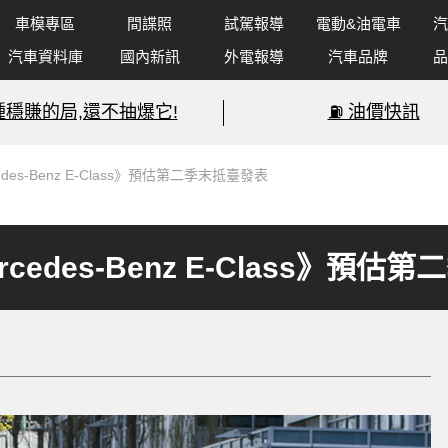
車模專區
間諜照
試駕報導
電動&油電車
汽
汽車資料庫
國內新訊
外電報導
汽車品牌
品
種穩賺的局,還不抽爆它!
⛽️ 油價快訊
des-Benz E-Class》預估第二季末抵臺發表
cedes-Benz E-Class》預