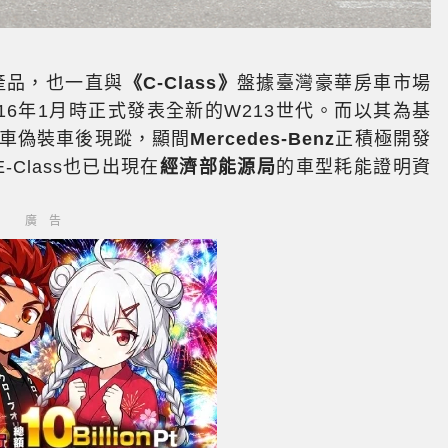
產品，也一直與
《C-Class》
盤據臺灣豪華房車市場
016年1月時正式發表全新的W213世代。而以其為基
車偽裝車後現蹤，顯間
Mercedes-Benz
正積極開發
Class也已出現在
經濟部能源局
的車型耗能證明資
廣告