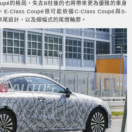
upé的格局，失去B柱後的也將帶來更為優雅的車身
ss Coupé很可能依循C-Class Coupé與S-
仿的車尾設計，以及細幅式的尾燈輪廓。