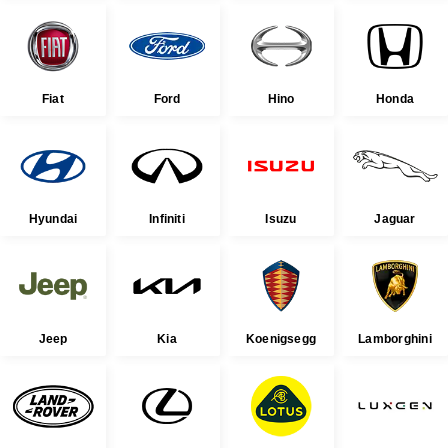
Fiat
Ford
Hino
Honda
Hyundai
Infiniti
Isuzu
Jaguar
Jeep
Kia
Koenigsegg
Lamborghini