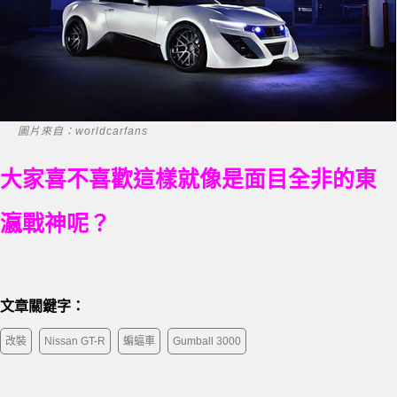
圖片來自：worldcarfans
大家喜不喜歡這樣就像是面目全非的東
瀛戰神呢？
文章關鍵字：
改裝
Nissan GT-R
蝙蝠車
Gumball 3000