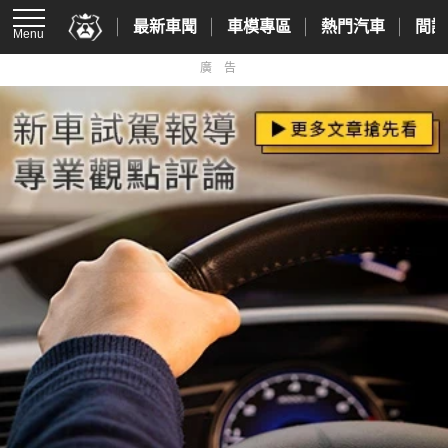
最新車聞
車模專區
熱門汽車
間諜
Menu
廣告