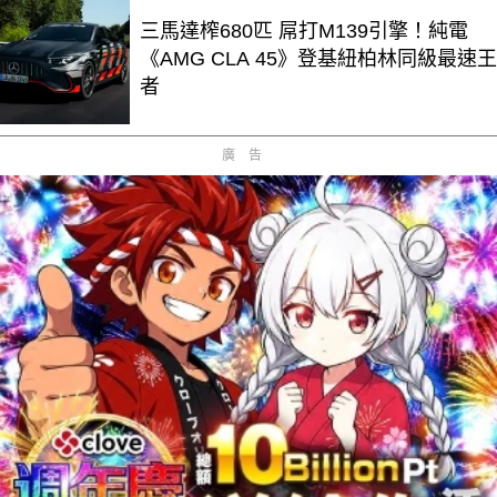
三馬達榨680匹 屌打M139引擎！純電
《AMG CLA 45》登基紐柏林同級最速王
者
廣告