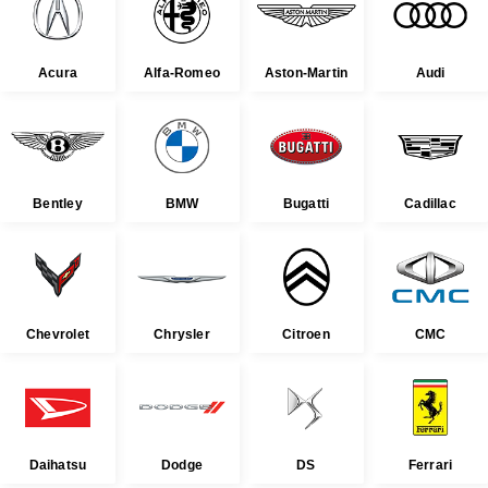
Acura
Alfa-Romeo
Aston-Martin
Audi
Bentley
BMW
Bugatti
Cadillac
Chevrolet
Chrysler
Citroen
CMC
Daihatsu
Dodge
DS
Ferrari