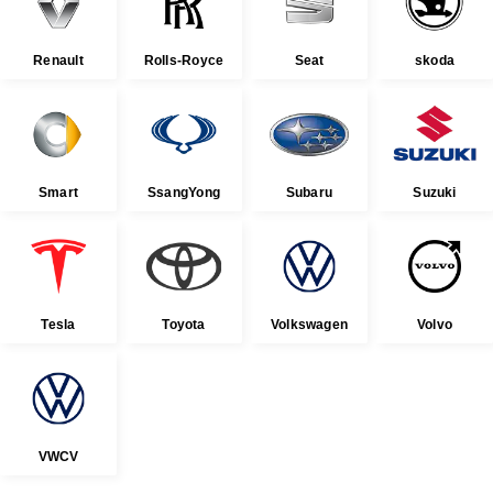
Renault
Rolls-Royce
Seat
skoda
Smart
SsangYong
Subaru
Suzuki
Tesla
Toyota
Volkswagen
Volvo
VWCV