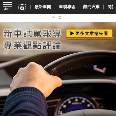
最新車聞
車模專區
熱門汽車
間諜
Menu
廣告