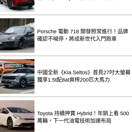
Porsche 電動 718 開發照常進行！品牌
確認不喊停，將成新世代入門跑車
中國全新《Kia Seltos》首見27吋大螢幕
獨享1.5t配8at爽榨200匹大馬力
Toyota 持續押寶 Hybrid！年銷上看 500
萬輛，下一代油電技術加速布局