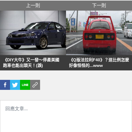
上一則
下一則
《DIY大牛》又一發～停產美國
《Q版法拉利F40》？這比例怎麼
跑車也能出頭天！(誤)
好像怪怪的...www