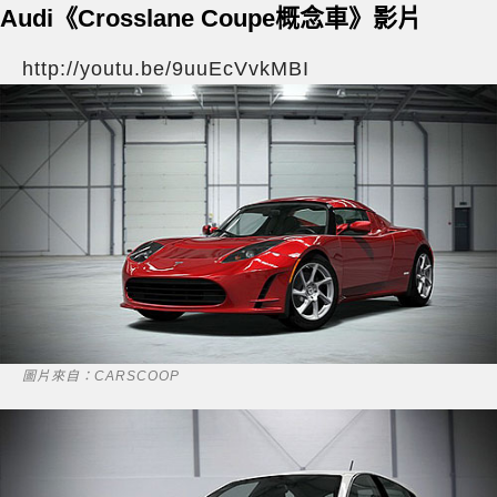
Audi《Crosslane Coupe概念車》影片
http://youtu.be/9uuEcVvkMBI
圖片來自：CARSCOOP