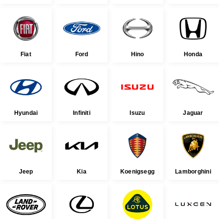
Fiat
Ford
Hino
Honda
Hyundai
Infiniti
Isuzu
Jaguar
Jeep
Kia
Koenigsegg
Lamborghini