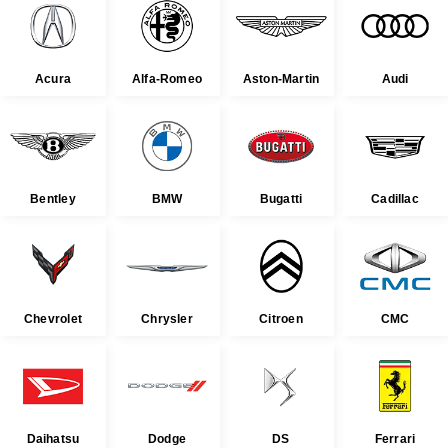
Acura
Alfa-Romeo
Aston-Martin
Audi
Bentley
BMW
Bugatti
Cadillac
Chevrolet
Chrysler
Citroen
CMC
Daihatsu
Dodge
DS
Ferrari