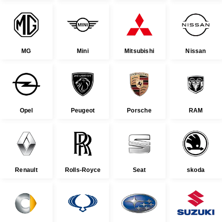
MG
Mini
Mitsubishi
Nissan
Opel
Peugeot
Porsche
RAM
Renault
Rolls-Royce
Seat
skoda