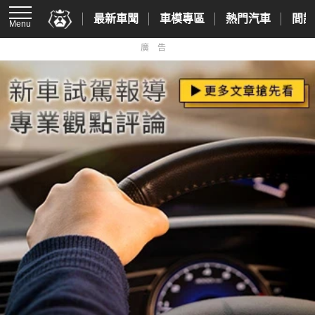
最新車聞
車模專區
熱門汽車
間諜
Menu
廣告