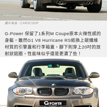
圖片來自：CARSCOOP
G-Power 保留了1系列M Coupe原本火辣性感的
身軀，雖然G1 V8 Hurricane RS紙換上碳纖維
材質的引擎蓋和行李箱蓋，腳下則穿上20吋的放
射狀鋁圈，性能味似乎還是更濃了些！