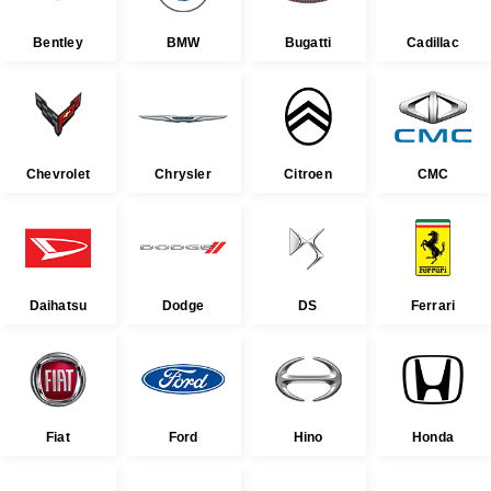
Bentley
BMW
Bugatti
Cadillac
Chevrolet
Chrysler
Citroen
CMC
Daihatsu
Dodge
DS
Ferrari
Fiat
Ford
Hino
Honda