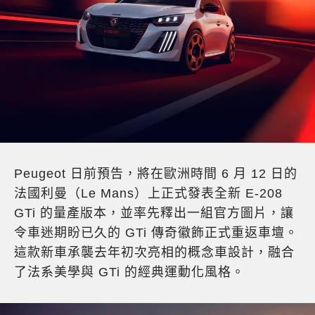
Peugeot 日前預告，將在歐洲時間 6 月 12 日的
法國利曼（Le Mans）上正式發表全新 E-208
GTi 的量產版本，並率先釋出一組官方圖片，讓
令車迷期盼已久的 GTi 傳奇徽飾正式重返車壇。
這款新車承襲去年初次亮相的概念車設計，融合
了法系美學與 GTi 的經典運動化風格。