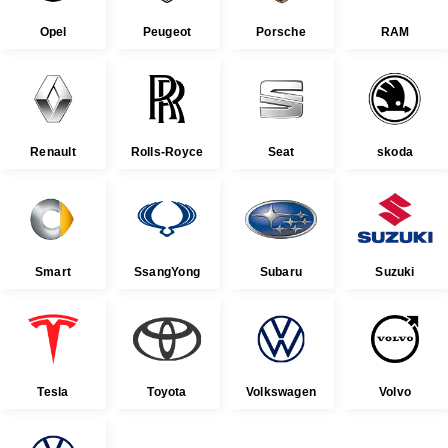
Opel
Peugeot
Porsche
RAM
Renault
Rolls-Royce
Seat
skoda
Smart
SsangYong
Subaru
Suzuki
Tesla
Toyota
Volkswagen
Volvo