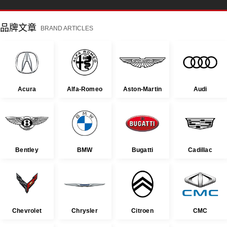
品牌文章
BRAND ARTICLES
Acura
Alfa-Romeo
Aston-Martin
Audi
Bentley
BMW
Bugatti
Cadillac
Chevrolet
Chrysler
Citroen
CMC