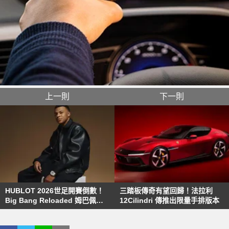
上一則
下一則
HUBLOT 2026世足開賽倒數！
三踏板傳奇有望回歸！法拉利
Big Bang Reloaded 姆巴佩限
12Cilindri 傳推出限量手排版本
量計時碼錶 全球限量200枚 躍升
藏家焦點 承襲球王比利、馬拉度