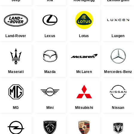
Jeep
Kia
Koenigsegg
Lamborghini
Land-Rover
Lexus
Lotus
Luxgen
Maserati
Mazda
McLaren
Mercedes-Benz
MG
Mini
Mitsubishi
Nissan