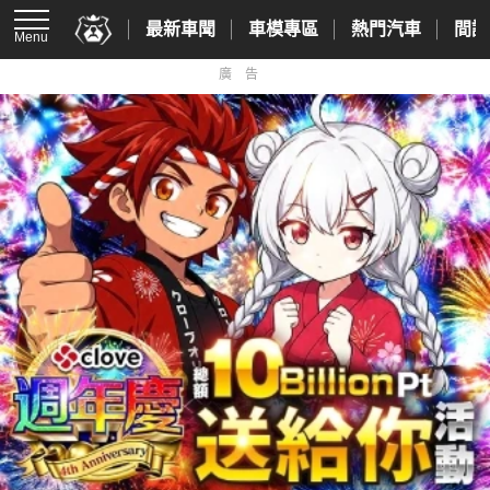
最新車聞
車模專區
熱門汽車
間諜
Menu
廣告