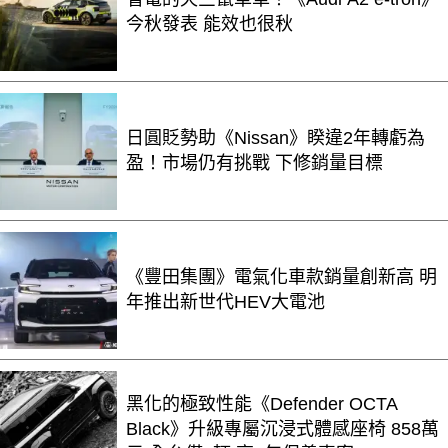
今秋發表 能效也很秋
日圓貶勢助《Nissan》睽違2年轉虧為
盈！市場仍有挑戰 下修銷量目標
《豐田集團》電氣化車款銷量創新高 明
年推出新世代HEV大電池
黑化的極致性能《Defender OCTA
Black》升級專屬沉浸式體感座椅 858萬