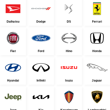
Daihatsu
Dodge
DS
Ferrari
Fiat
Ford
Hino
Honda
Hyundai
Infiniti
Isuzu
Jaguar