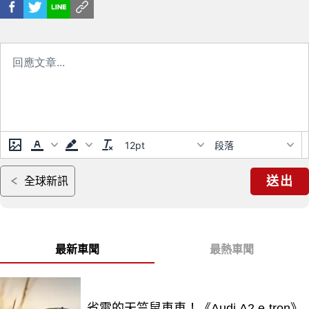
納傳奇火炬 「皇金與白陶瓷」鑄
造足壇新帝王雄心
12pt
段落
送出
全球新訊
最新車聞
最熱車聞
省電的天竺鼠車車！《Audi A2 e-tron》