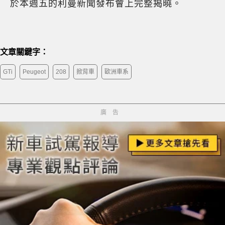
於本週五的利曼新聞發布會上完整揭曉。
文章關鍵字：
GTi
Peugeot
208
掀背車
歐洲車系
廣告