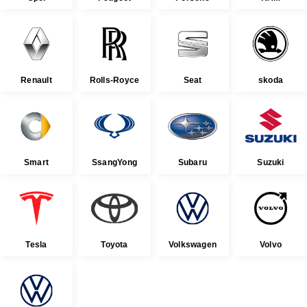
Renault
Rolls-Royce
Seat
skoda
Smart
SsangYong
Subaru
Suzuki
Tesla
Toyota
Volkswagen
Volvo