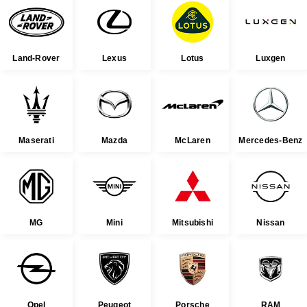
Land-Rover
Lexus
Lotus
Luxgen
Maserati
Mazda
McLaren
Mercedes-Benz
MG
Mini
Mitsubishi
Nissan
Opel
Peugeot
Porsche
RAM