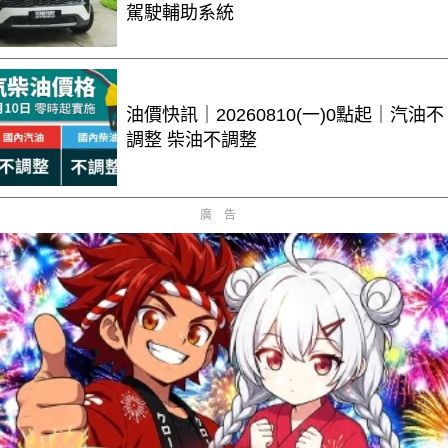
駕駛輔助系統
油價快訊｜20260810(一)0點起｜汽油不
調整 柴油不調整
廣告