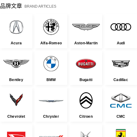
品牌文章
BRAND ARTICLES
Acura
Alfa-Romeo
Aston-Martin
Audi
Bentley
BMW
Bugatti
Cadillac
Chevrolet
Chrysler
Citroen
CMC