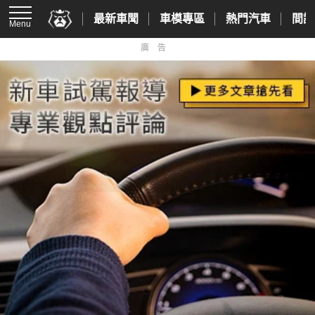
最新車聞
車模專區
熱門汽車
間諜
Menu
廣告