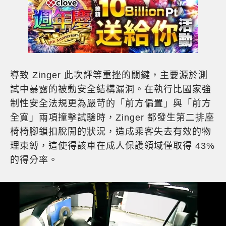
導致 Zinger 此次評等重挫的關鍵，主要源於測
試中暴露的被動安全結構漏洞。在執行比國家強
制性安全法規更為嚴苛的「前方偏置」與「前方
全寬」兩項撞擊試驗時，Zinger 都發生第二排座
椅椅腳鎖扣脫開的狀況，造成乘客失去有效的物
理束縛，這使得該車在成人保護領域僅取得 43%
的得分率。