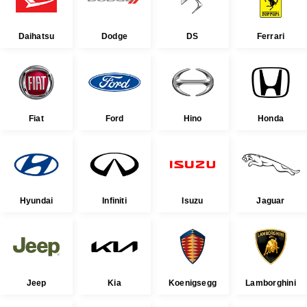
Daihatsu
Dodge
DS
Ferrari
Fiat
Ford
Hino
Honda
Hyundai
Infiniti
Isuzu
Jaguar
Jeep
Kia
Koenigsegg
Lamborghini