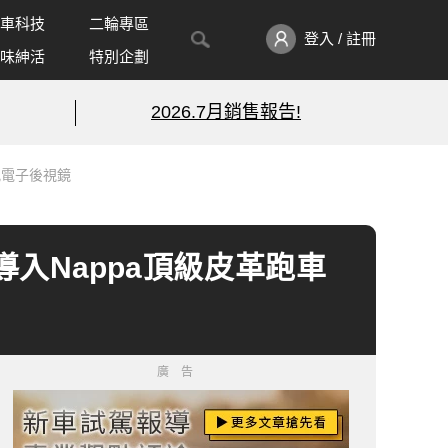
車科技
二輪專區
登入 / 註冊
味紳活
特別企劃
2026.7月銷售報告!
標配電子後視鏡
08導入Nappa頂級皮革跑車
廣告