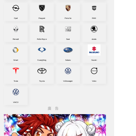
Opel
Peugeot
Porsche
RAM
Renault
Rolls-Royce
Seat
skoda
Smart
SsangYong
Subaru
Suzuki
Tesla
Toyota
Volkswagen
Volvo
VWCV
廣告