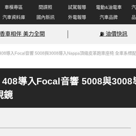
車模專區
間諜照
試駕報導
電動&油電車
汽
汽車資料庫
國內新訊
外電報導
汽車品牌
品
香車相伴 美力全開
⛽️ 油價快訊
408導入Focal音響 5008與3008導入Nappa頂級皮革跑車座椅 全車系
408導入Focal音響 5008與30
視鏡