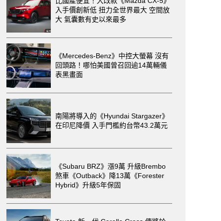
比國產便宜！大改款《Mazda CX-5》
入手價創新低 扭力全世界最大 空間放
大 氣囊數有史以來最多
《Mercedes-Benz》中控大螢幕 沒有
回頭路！哪怕美國曾召回逾14萬輛儀
表黑畫面
南陽將導入的《Hyundai Stargazer》
在印尼降價 入手門檻約台幣43.2萬元
《Subaru BRZ》漲9萬 升級Brembo
煞車《Outback》降13萬《Forester
Hybrid》升級5年保固