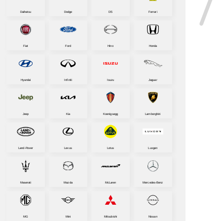
Daihatsu
Dodge
DS
Ferrari
Fiat
Ford
Hino
Honda
Hyundai
Infiniti
Isuzu
Jaguar
Jeep
Kia
Koenigsegg
Lamborghini
Land-Rover
Lexus
Lotus
Luxgen
Maserati
Mazda
McLaren
Mercedes-Benz
MG
Mini
Mitsubishi
Nissan