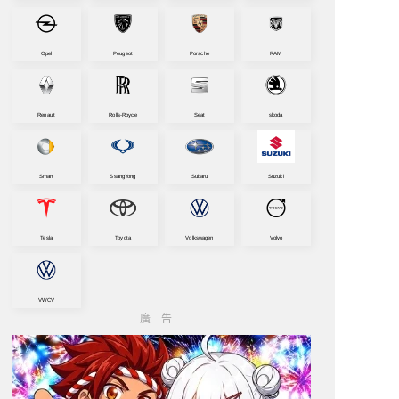
Opel
Peugeot
Porsche
RAM
Renault
Rolls-Royce
Seat
skoda
Smart
SsangYong
Subaru
Suzuki
Tesla
Toyota
Volkswagen
Volvo
VWCV
廣告