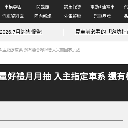
車模專區
間諜照
試駕報導
電動&油電車
汽
汽車資料庫
國內新訊
外電報導
汽車品牌
品
2026.7月銷售報告!
買車前必看的「避坑指
抽 入主指定車系 還有機會獲得雙人米蘭圓夢之旅
」限量好禮月月抽 入主指定車系 還