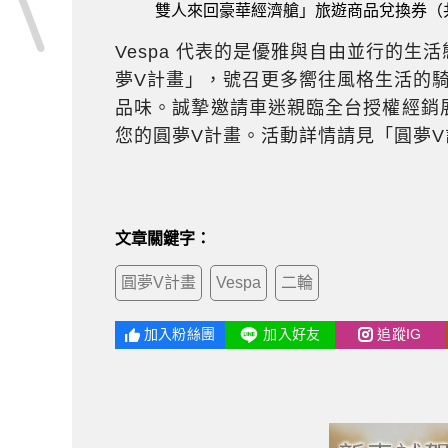
雙人來回豪華經濟艙」旅遊商品兌換券（共
Vespa 代表的是優雅與自由並行的
夢V計畫」，號召更多嚮往風格生活的騎士
品味。誠摯邀請車迷親臨全台授權經銷
您的圓夢V計畫。活動詳情請見「圓夢
文章關鍵字：
圓夢V計畫
Vespa
二輪
加入粉絲團
加入好友
追蹤IG