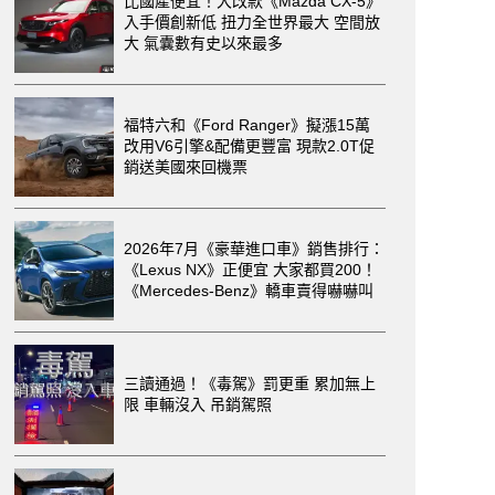
比國產便宜！大改款《Mazda CX-5》
入手價創新低 扭力全世界最大 空間放
大 氣囊數有史以來最多
福特六和《Ford Ranger》擬漲15萬
改用V6引擎&配備更豐富 現款2.0T促
銷送美國來回機票
2026年7月《豪華進口車》銷售排行：
《Lexus NX》正便宜 大家都買200！
《Mercedes-Benz》轎車賣得嚇嚇叫
三讀通過！《毒駕》罰更重 累加無上
限 車輛沒入 吊銷駕照