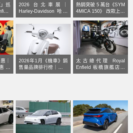
紅」巡
2026 台北車展｜
熱銷突破 5 萬台《SYM
ield
Harley-Davidson 哈雷
4MICA 150》 改款上市
色首次公
重機 特別展出 6 款精選
新色亮相 油耗再進化
(日) 品
車款
駐林口
優惠｜
2026年1月《機車》銷
太古總代理 Royal
優惠登
售量品牌排行榜｜二哥
Enfield 板橋旗艦店正
現折
之爭白熱化，SYM 繼
式插旗首都圈 購車與售
擴充，
續獨走
後服務一次到位
檢