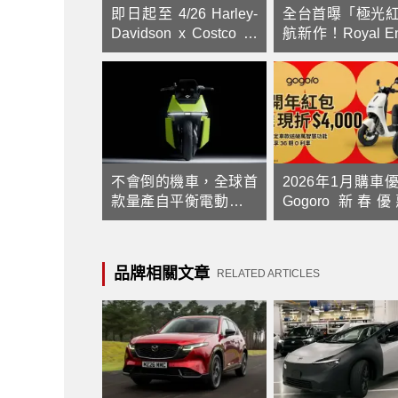
即日起至 4/26 Harley-
全台首曝「極光
Davidson x Costco 特
航新作！Royal Enf
展 傳奇再臨！全台四店
Meteor 350 新
同步重燃騎士魂
開6/1(一) ~ 6/14
牌展示會限時進
三井OUTLET
不會倒的機車，全球首
2026年1月購車
款量產自平衡電動機車
Gogoro 新春
OMOWAY OMO X 正式
場，指定車款
開跑
$4,000 或送智慧
部分車款享免費健
品牌相關文章
RELATED ARTICLES