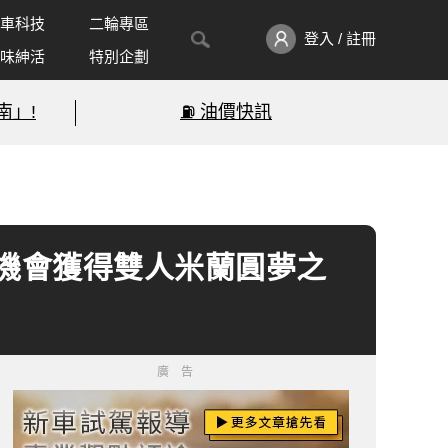
車科技
二輪專區
登入 / 註冊
味紳活
特別企劃
南」!
⛽️ 油價快訊
有機會獲得雙人米蘭圓夢之
廣告