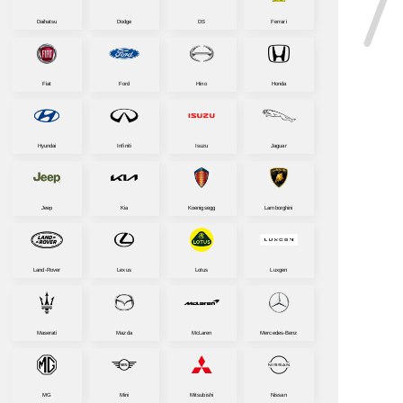
Daihatsu
Dodge
DS
Ferrari
Fiat
Ford
Hino
Honda
Hyundai
Infiniti
Isuzu
Jaguar
Jeep
Kia
Koenigsegg
Lamborghini
Land-Rover
Lexus
Lotus
Luxgen
Maserati
Mazda
McLaren
Mercedes-Benz
MG
Mini
Mitsubishi
Nissan