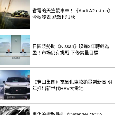
省電的天竺鼠車車！《Audi A2 e-tron》
今秋發表 能效也很秋
日圓貶勢助《Nissan》睽違2年轉虧為
盈！市場仍有挑戰 下修銷量目標
《豐田集團》電氣化車款銷量創新高 明
年推出新世代HEV大電池
黑化的極致性能《Defender OCTA