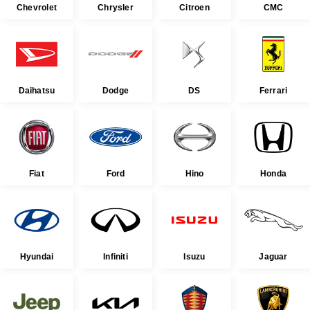
Chevrolet
Chrysler
Citroen
CMC
Daihatsu
Dodge
DS
Ferrari
Fiat
Ford
Hino
Honda
Hyundai
Infiniti
Isuzu
Jaguar