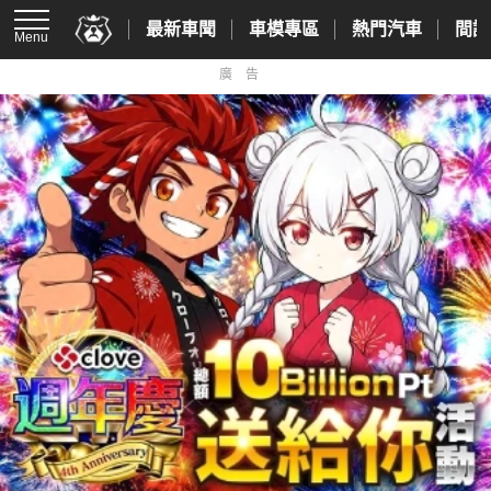
最新車聞
車模專區
熱門汽車
間諜
Menu
廣告