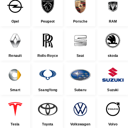
Opel
Peugeot
Porsche
RAM
Renault
Rolls-Royce
Seat
skoda
Smart
SsangYong
Subaru
Suzuki
Tesla
Toyota
Volkswagen
Volvo