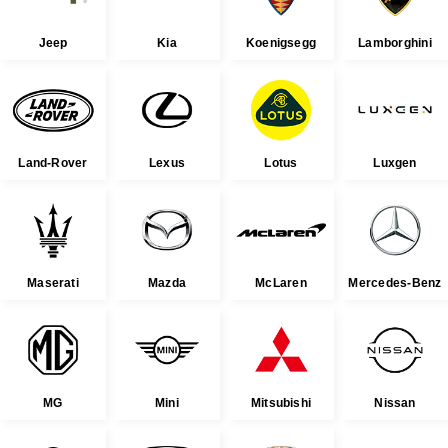
Jeep
Kia
Koenigsegg
Lamborghini
Land-Rover
Lexus
Lotus
Luxgen
Maserati
Mazda
McLaren
Mercedes-Benz
MG
Mini
Mitsubishi
Nissan