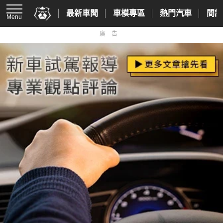
最新車聞
車模專區
熱門汽車
間諜
Menu
廣告