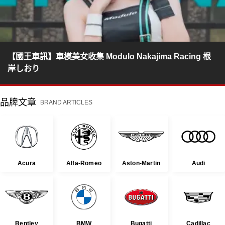
【國王車訊】車模美女收集 Modulo Nakajima Racing 根
岸しおり
品牌文章
BRAND ARTICLES
Acura
Alfa-Romeo
Aston-Martin
Audi
Bentley
BMW
Bugatti
Cadillac