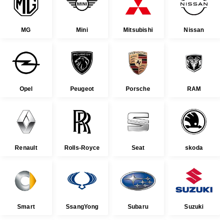
MG
Mini
Mitsubishi
Nissan
Opel
Peugeot
Porsche
RAM
Renault
Rolls-Royce
Seat
skoda
Smart
SsangYong
Subaru
Suzuki