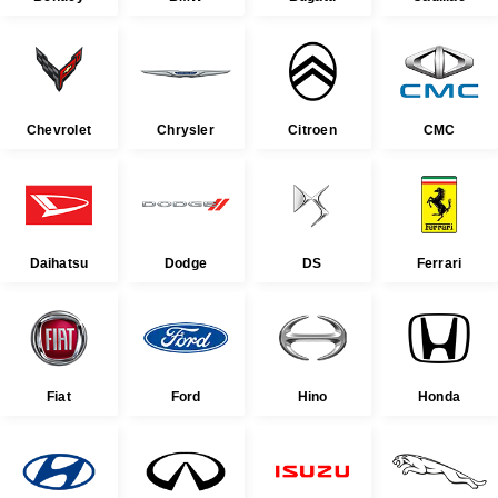
Chevrolet
Chrysler
Citroen
CMC
Daihatsu
Dodge
DS
Ferrari
Fiat
Ford
Hino
Honda