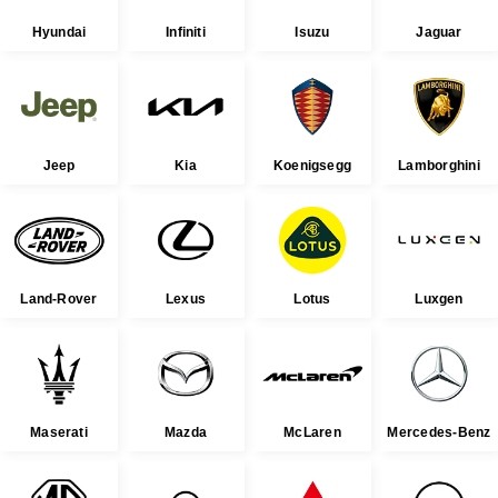
Hyundai
Infiniti
Isuzu
Jaguar
Jeep
Kia
Koenigsegg
Lamborghini
Land-Rover
Lexus
Lotus
Luxgen
Maserati
Mazda
McLaren
Mercedes-Benz