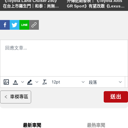
《Toyota Land Cruiser 250》
外傳近期發表｜《Toyota Altis
在台上市羅生門｜和泰：尚無導
GR Sport》有望改跟《Lexus
入規劃 業務端：4月下旬接單
NX200》共享引擎
12pt
段落
送出
車模專區
最新車聞
最熱車聞