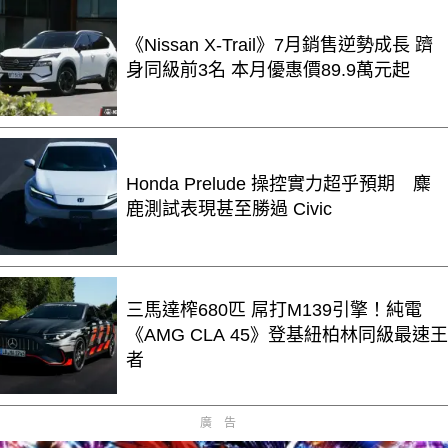
《Nissan X-Trail》7月銷售逆勢成長 躋
身同級前3名 本月優惠價89.9萬元起
Honda Prelude 操控實力超乎預期 麋
鹿測試表現甚至勝過 Civic
三馬達榨680匹 屌打M139引擎！純電
《AMG CLA 45》登基紐柏林同級最速王
者
廣告