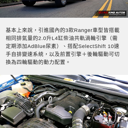
基本上來說，引進國內的3款Ranger車型皆搭載
相同排氣量的2.0升L4缸柴油共軌渦輪引擎（需
定期添加AdBlue尿素）、搭配SelectShift 10速
手自排變速系統，以及前置引擎＋後輪驅動可切
換為四輪驅動的動力配置。