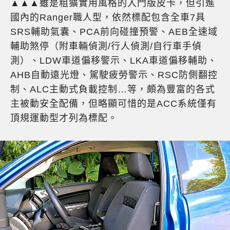
▲▲▲雖是粗獷實用風格的入門版皮卡，但引進
國內的Ranger職人型，依然標配包含全車7具
SRS輔助氣囊、PCA前向碰撞預警、AEB全速域
輔助煞停（附車輛偵測/行人偵測/自行車手偵
測）、LDW車道偏移警示、LKA車道偏移輔助、
AHB自動遠光燈、駕駛疲勞警示、RSC防側翻控
制、ALC主動式負載控制…等，頗為豐富的各式
主被動安全配備，但略顯可惜的是ACC系統僅有
頂規運動型才列為標配。