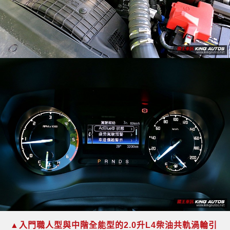
▲入門職人型與中階全能型的2.0升L4柴油共軌渦輪引