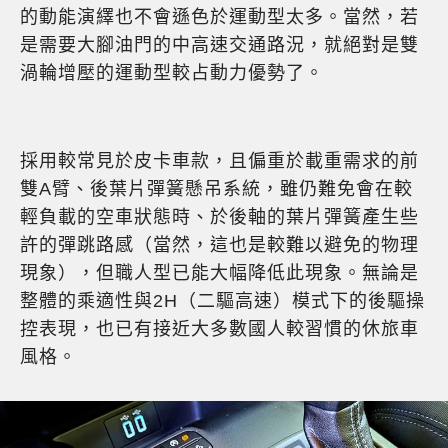
的動能演繹也不會遜色於運動型太多。當然，若
是需要大腳油門的中高速交通路況，就絕對是雙
渦輪增壓的運動型較占動力優勢了。
採用較常見於皮卡車款，且偏重於載重需求的前
雙A臂、後葉片彈簧懸吊系統，雖仍難免會在較
輕負載的空車狀態時、於後軸的葉片彈簧產生些
許的彈跳路感（當然，這也是較難以避免的物理
現象），但職人型已能大幅降低此現象。無論是
整體的乘適性與2H（二驅高速）模式下的後驅操
控表現，也已有接近大多數國人較習慣的休旅車
風格。