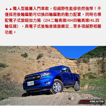
▲▲職人型雖屬入門車款，但越野性能卻依然強悍！不
僅採用後輪驅動可切換四輪驅動的動力配置，同時也標
配電子式旋鈕加力箱（2H二輪高速/4H四輪高速/4L四
輪低速），與電子式後軸差速器鎖定…等多項越野相關
功能。