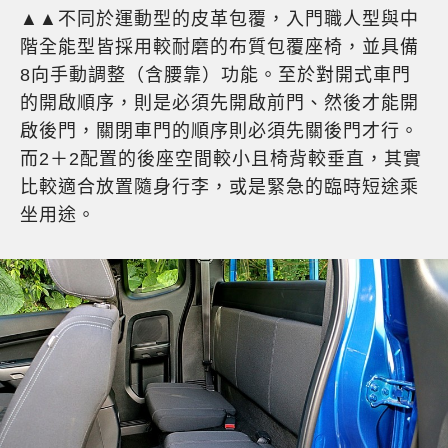
▲▲不同於運動型的皮革包覆，入門職人型與中
階全能型皆採用較耐磨的布質包覆座椅，並具備
8向手動調整（含腰靠）功能。至於對開式車門
的開啟順序，則是必須先開啟前門、然後才能開
啟後門，關閉車門的順序則必須先關後門才行。
而2＋2配置的後座空間較小且椅背較垂直，其實
比較適合放置隨身行李，或是緊急的臨時短途乘
坐用途。