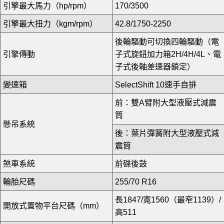
引擎最大馬力（hp/rpm）
170/3500
引擎最大扭力（kgm/rpm）
42.8/1750-2250
後輪驅動可切換四輪驅動（電
引擎傳動
子式旋鈕加力箱2H/4H/4L、電
子式後軸差速器鎖定）
變速箱
SelectShift 10速手自排
前：雙A臂附大型液壓式減震
筒
懸吊系統
後：葉片彈簧附大型液壓式減
震筒
煞車系統
前碟後鼓
輪胎尺碼
255/70 R16
長1847/寬1560（最窄1139）/
開放式置物平台尺碼（mm）
高511