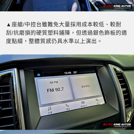
▲座艙/中控台雖難免大量採用成本較低、較耐
刮/抗磨損的硬質塑料鋪陳，但透過銀色飾板的適
度點綴，整體質感仍具水準以上演出。