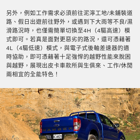
另外，例如工作需求必須前往泥濘工地/未鋪裝道
路、假日出遊前往野外，或遇到下大雨等不良/濕
滑路況時，也僅需簡單切換至4H（4驅高速）模
式即可。若真是面對更惡劣的路況，還可憑藉著
4L（4驅低速）模式，與電子式後軸差速器的適
時協助，即可憑藉著十足強悍的越野性能來脫困
與越野，展現出皮卡車款所與生俱來、工作/休閒
兩相宜的全能特色！