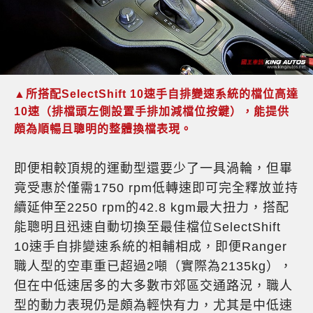
▲所搭配SelectShift 10速手自排變速系統的檔位高達
10速（排檔頭左側設置手排加減檔位按鍵），能提供
頗為順暢且聰明的整體換檔表現。
即便相較頂規的運動型還要少了一具渦輪，但畢
竟受惠於僅需1750 rpm低轉速即可完全釋放並持
續延伸至2250 rpm的42.8 kgm最大扭力，搭配
能聰明且迅速自動切換至最佳檔位SelectShift
10速手自排變速系統的相輔相成，即便Ranger
職人型的空車重已超過2噸（實際為2135kg），
但在中低速居多的大多數市郊區交通路況，職人
型的動力表現仍是頗為輕快有力，尤其是中低速