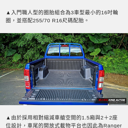
▲入門職人型的圈胎組合為3車型最小的16吋輪
圈，並搭配255/70 R16尺碼配胎。
▲由於採用相對縮減車艙空間的1.5廂與2＋2座
位設計，車尾的開放式載物平台也因此為Ranger