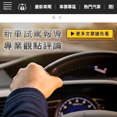
最新車聞
車模專區
熱門汽車
間諜
Menu
廣告