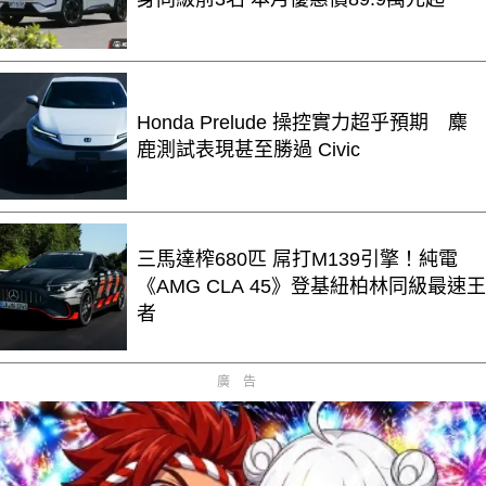
Honda Prelude 操控實力超乎預期 麋
鹿測試表現甚至勝過 Civic
三馬達榨680匹 屌打M139引擎！純電
《AMG CLA 45》登基紐柏林同級最速王
者
廣告