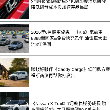
外傳Honda將新車外包給印度塔塔研發
降低研發成本與加速產品佈局
2026年8月購車優惠｜《Kia》電動車
8888開回家&免費快充乙年 油電車大電
池8年保固
賺錢好夥伴《Caddy Cargo》低門檻方案
福斯商旅再幫你打廣告
《Nissan X-Trail》7月銷售逆勢成長 躋
身同級前3名 本月優惠價89.9萬元起