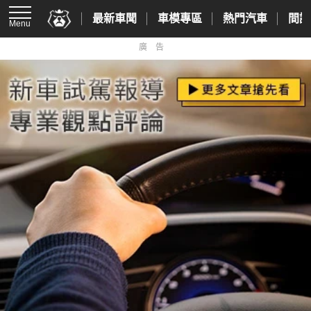
最新車聞
車模專區
熱門汽車
間諜
Menu
廣告