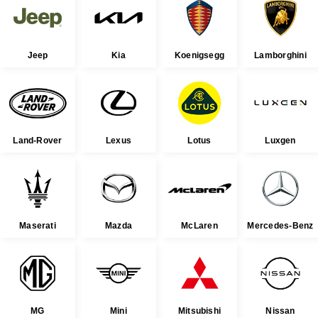
Jeep
Kia
Koenigsegg
Lamborghini
Land-Rover
Lexus
Lotus
Luxgen
Maserati
Mazda
McLaren
Mercedes-Benz
MG
Mini
Mitsubishi
Nissan