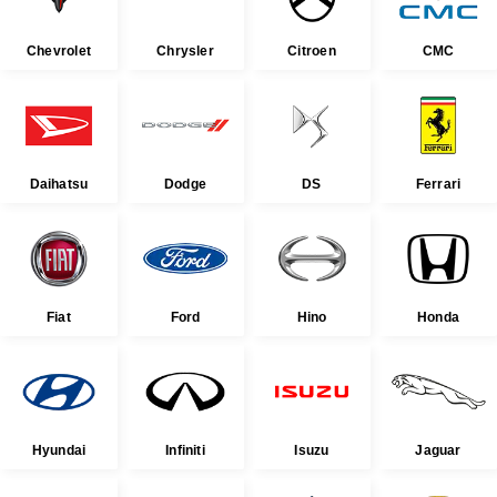
Chevrolet
Chrysler
Citroen
CMC
Daihatsu
Dodge
DS
Ferrari
Fiat
Ford
Hino
Honda
Hyundai
Infiniti
Isuzu
Jaguar