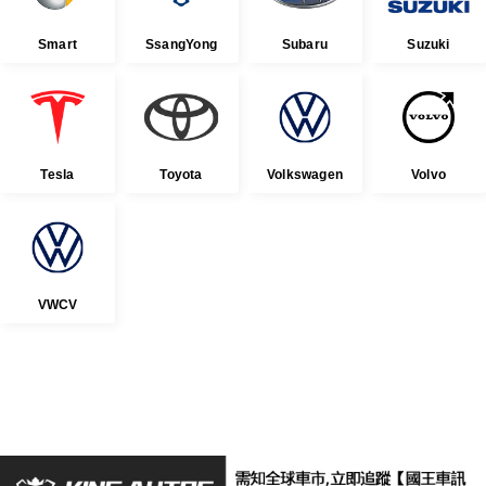
Smart
SsangYong
Subaru
Suzuki
Tesla
Toyota
Volkswagen
Volvo
VWCV