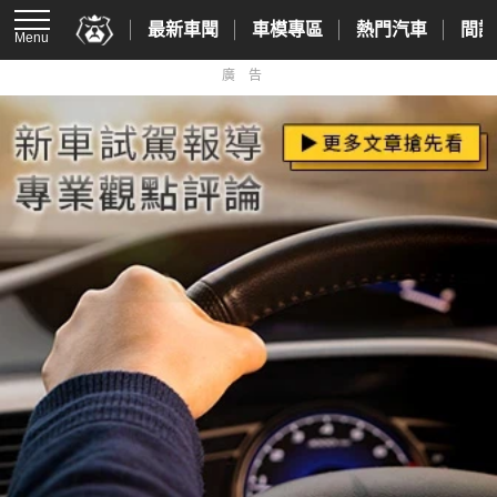
最新車聞
車模專區
熱門汽車
間諜
Menu
廣告