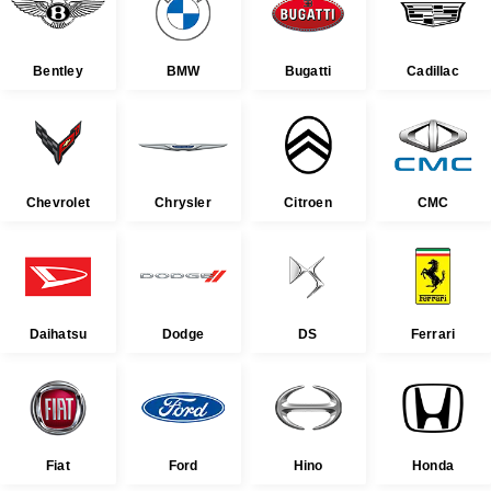
Bentley
BMW
Bugatti
Cadillac
Chevrolet
Chrysler
Citroen
CMC
Daihatsu
Dodge
DS
Ferrari
Fiat
Ford
Hino
Honda