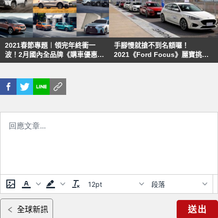
2021春節專題︱領完年終衝一
手腳慢就搶不到名額囉！
波！2月國內全品牌《購車優惠》
2021《Ford Focus》麗寶挑戰
看這裡
賽「高手改裝組」登場
12pt
段落
送出
全球新訊