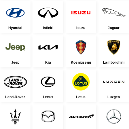
Hyundai
Infiniti
Isuzu
Jaguar
Jeep
Kia
Koenigsegg
Lamborghini
Land-Rover
Lexus
Lotus
Luxgen