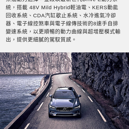
統，搭載 48V Mild Hybrid輕油電、KERS動能
回收系統、CDA汽缸歇止系統、水冷進氣冷卻
器、電子線控煞車與電子線傳技術的8速手自排
變速系統，以更順暢的動力曲線與超增壓模式輸
出，提供更細膩的駕馭質感。