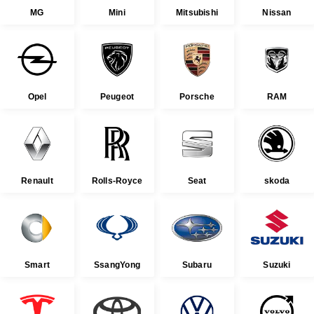
MG
Mini
Mitsubishi
Nissan
Opel
Peugeot
Porsche
RAM
Renault
Rolls-Royce
Seat
skoda
Smart
SsangYong
Subaru
Suzuki