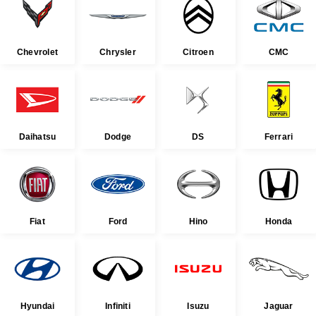
Chevrolet
Chrysler
Citroen
CMC
Daihatsu
Dodge
DS
Ferrari
Fiat
Ford
Hino
Honda
Hyundai
Infiniti
Isuzu
Jaguar