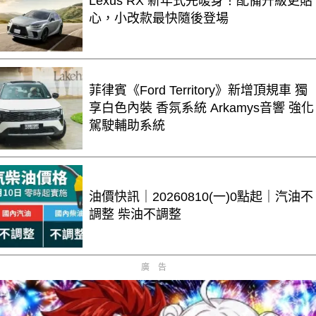
Lexus RX 新年式先暖身！配備升級更貼
心，小改款最快隨後登場
菲律賓《Ford Territory》新增頂規車 獨
享白色內裝 香氛系統 Arkamys音響 強化
駕駛輔助系統
油價快訊｜20260810(一)0點起｜汽油不
調整 柴油不調整
廣告