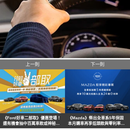
上一則
下一則
《Ford好車二部取》優惠登場！
《Mazda》祭出全車系5年保固
還有機會抽中百萬車款或神秘新
本月購車再享低頭款與零利率優
車！
惠