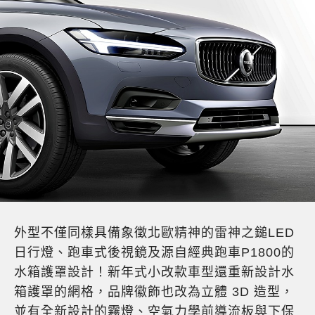
外型不僅同樣具備象徵北歐精神的雷神之鎚LED
日行燈、跑車式後視鏡及源自經典跑車P1800的
水箱護罩設計！新年式小改款車型還重新設計水
箱護罩的網格，品牌徽飾也改為立體 3D 造型，
並有全新設計的霧燈、空氣力學前導流板與下保