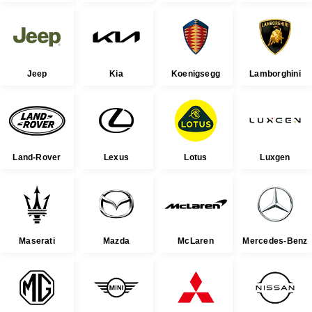
Jeep
Kia
Koenigsegg
Lamborghini
Land-Rover
Lexus
Lotus
Luxgen
Maserati
Mazda
McLaren
Mercedes-Benz