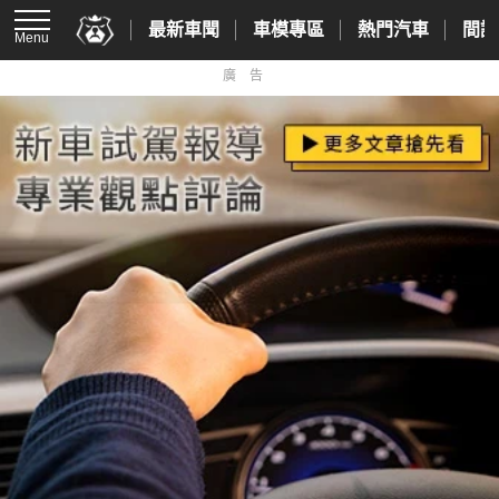
最新車聞
車模專區
熱門汽車
間諜
Menu
廣告