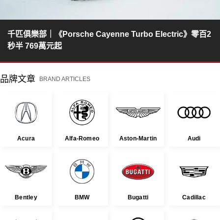
千匹俱樂部｜《Porsche Cayenne Turbo Electric》零百2
秒半 769萬元起
品牌文章
BRAND ARTICLES
Acura
Alfa-Romeo
Aston-Martin
Audi
Bentley
BMW
Bugatti
Cadillac