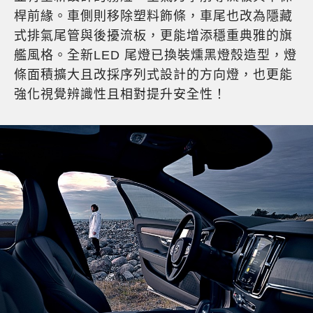
桿前緣。車側則移除塑料飾條，車尾也改為隱藏
式排氣尾管與後擾流板，更能增添穩重典雅的旗
艦風格。全新LED 尾燈已換裝燻黑燈殼造型，燈
條面積擴大且改採序列式設計的方向燈，也更能
強化視覺辨識性且相對提升安全性！