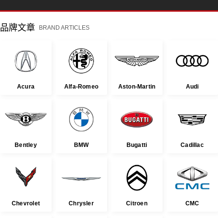
品牌文章
BRAND ARTICLES
Acura
Alfa-Romeo
Aston-Martin
Audi
Bentley
BMW
Bugatti
Cadillac
Chevrolet
Chrysler
Citroen
CMC