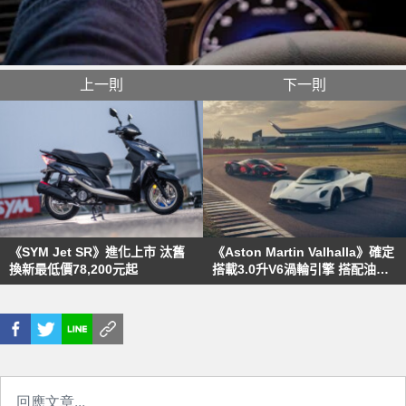
上一則
下一則
《SYM Jet SR》進化上市 汰舊
《Aston Martin Valhalla》確定
換新最低價78,200元起
搭載3.0升V6渦輪引擎 搭配油電
裝置可望榨出千匹馬力