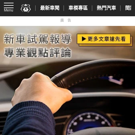
最新車聞
車模專區
熱門汽車
間諜
Menu
廣告