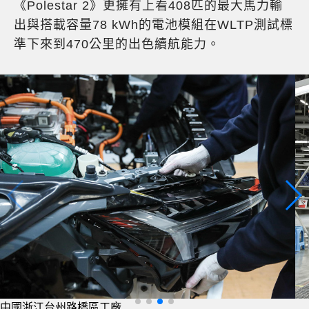
《Polestar 2》更擁有上看408匹的最大馬力輸
出與搭載容量78 kWh的電池模組在WLTP測試標
準下來到470公里的出色續航能力。
中國浙江台州路橋區工廠