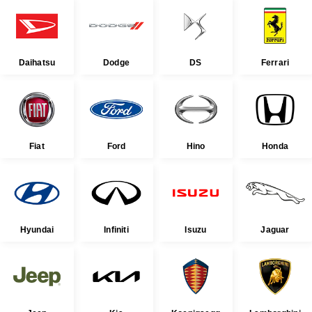
Daihatsu
Dodge
DS
Ferrari
Fiat
Ford
Hino
Honda
Hyundai
Infiniti
Isuzu
Jaguar