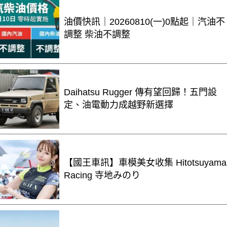
油價快訊｜20260810(一)0點起｜汽油不
調整 柴油不調整
Daihatsu Rugger 傳有望回歸！五門設
定、油電動力成越野新選擇
【國王車訊】車模美女收集 Hitotsuyama
Racing 寺地みのり