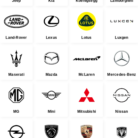
Jeep
Kia
Koenigsegg
Lamborghini
Land-Rover
Lexus
Lotus
Luxgen
Maserati
Mazda
McLaren
Mercedes-Benz
MG
Mini
Mitsubishi
Nissan