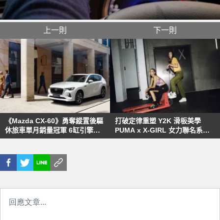
上一則
下一則
《Mazda CX-60》勇奪縱置後驅
打破定律重塑 Y2K 滑板美學
休旅車單月銷量冠軍 6缸引擎車
PUMA x X-GIRL 女力聯名系列
款預計本月交車
喚起千禧世代 DIY 的獨創風格