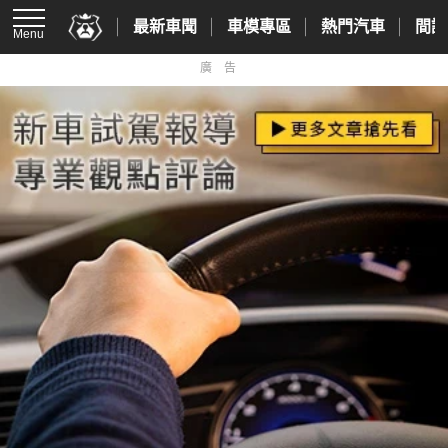
最新車聞
車模專區
熱門汽車
間諜
Menu
廣告