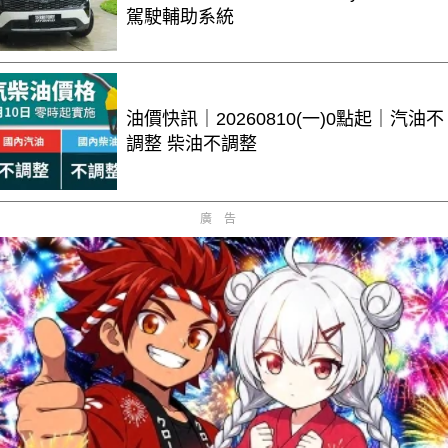
駕駛輔助系統
油價快訊｜20260810(一)0點起｜汽油不
調整 柴油不調整
廣告