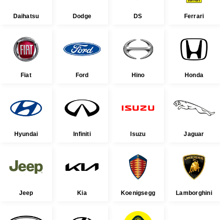
Daihatsu
Dodge
DS
Ferrari
Fiat
Ford
Hino
Honda
Hyundai
Infiniti
Isuzu
Jaguar
Jeep
Kia
Koenigsegg
Lamborghini