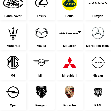
Land-Rover
Lexus
Lotus
Luxgen
Maserati
Mazda
McLaren
Mercedes-Benz
MG
Mini
Mitsubishi
Nissan
Opel
Peugeot
Porsche
RAM