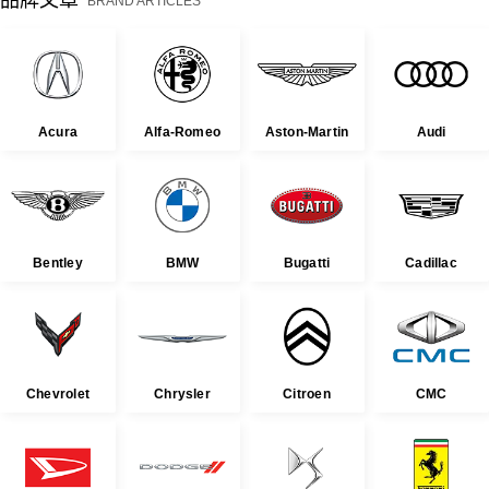
品牌文章
BRAND ARTICLES
Acura
Alfa-Romeo
Aston-Martin
Audi
Bentley
BMW
Bugatti
Cadillac
Chevrolet
Chrysler
Citroen
CMC