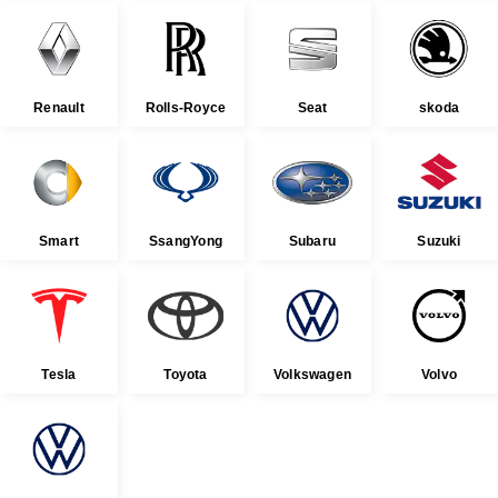
Renault
Rolls-Royce
Seat
skoda
Smart
SsangYong
Subaru
Suzuki
Tesla
Toyota
Volkswagen
Volvo