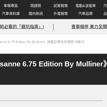
車模專區
間諜照
試駕報導
電動&油電車
汽
汽車資料庫
國內新訊
外電報導
汽車品牌
品
前必看的「避坑指南」!
香車相伴 美力全開
anne 6.75 Edition By Mulliner》旗艦交棒告別傳奇V8動力
sanne 6.75 Edition By Mu