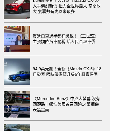
比國產便宜！大改款《Mazda CX-5》
入手價創新低 扭力全世界最大 空間放
大 氣囊數有史以來最多
買進口車過半都在繳稅！《王世堅》
主張調降汽車關稅 給人民合理車價
lsanne 6.75 Edition By Mulliner後方造型
94.9萬元起！全新《Mazda CX-5》18
日發表 限時優惠價升級5年原廠保固
《Mercedes-Benz》中控大螢幕 沒有
回頭路！哪怕美國曾召回逾14萬輛儀
表黑畫面