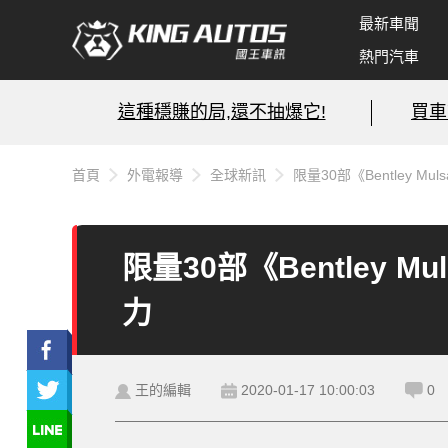
最新車聞
熱門汽車
這種穩賺的局,還不抽爆它!
買車
首頁
外電報導
全球新訊
限量30部《Bentley Muls
限量30部《Bentley Mul
力
王的編輯
2020-01-17 10:00:03
0