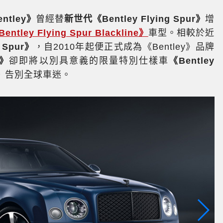
ntley》
曾經替
新世代《Bentley Flying Spur》
增
entley Flying Spur Blackline》
車型。相較於近
g Spur》
，自2010年起便正式成為《Bentley》品牌
e》
卻即將以別具意義的限量特別仕樣車
《Bentley
》
告別全球車迷。