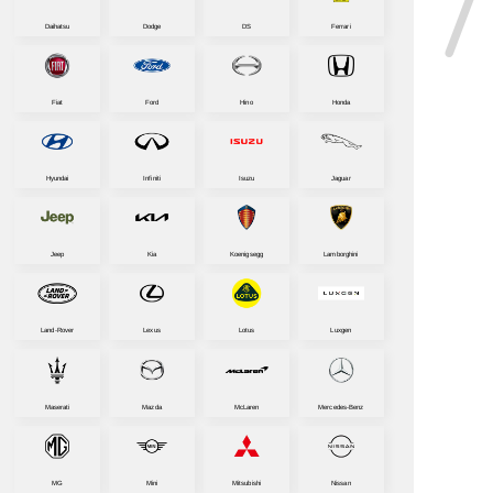
Daihatsu
Dodge
DS
Ferrari
Fiat
Ford
Hino
Honda
Hyundai
Infiniti
Isuzu
Jaguar
Jeep
Kia
Koenigsegg
Lamborghini
Land-Rover
Lexus
Lotus
Luxgen
Maserati
Mazda
McLaren
Mercedes-Benz
MG
Mini
Mitsubishi
Nissan