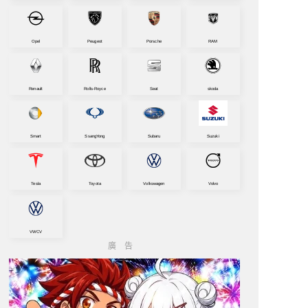
Opel
Peugeot
Porsche
RAM
Renault
Rolls-Royce
Seat
skoda
Smart
SsangYong
Subaru
Suzuki
Tesla
Toyota
Volkswagen
Volvo
VWCV
屬迎賓照明圖樣
廣告