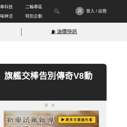
車科技
二輪專區
登入 / 註冊
味紳活
特別企劃
⛽️ 油價快訊
lliner》旗艦交棒告別傳奇V8動
廣告