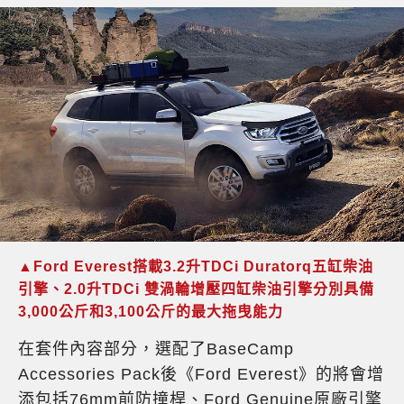
▲Ford Everest搭載3.2升TDCi Duratorq五缸柴油
引擎、2.0升TDCi 雙渦輪增壓四缸柴油引擎分別具備
3,000公斤和3,100公斤的最大拖曳能力
在套件內容部分，選配了BaseCamp
Accessories Pack後《Ford Everest》的將會增
添包括76mm前防撞桿、Ford Genuine原廠引擎