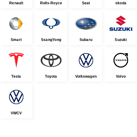
Renault
Rolls-Royce
Seat
skoda
Smart
SsangYong
Subaru
Suzuki
Tesla
Toyota
Volkswagen
Volvo
VWCV