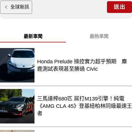
送出
全球新訊
最新車聞
最熱車聞
Honda Prelude 操控實力超乎預期 麋
鹿測試表現甚至勝過 Civic
三馬達榨680匹 屌打M139引擎！純電
《AMG CLA 45》登基紐柏林同級最速王
者