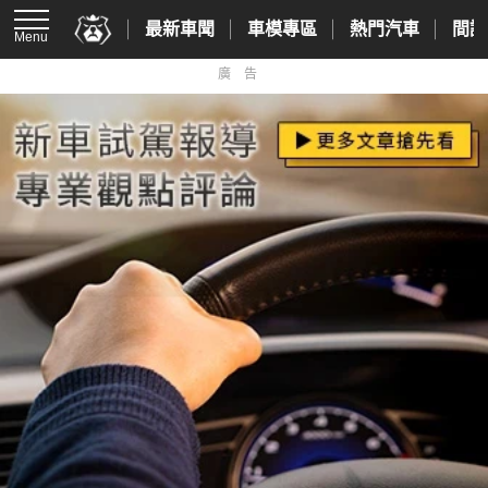
最新車聞
車模專區
熱門汽車
間諜
Menu
廣告