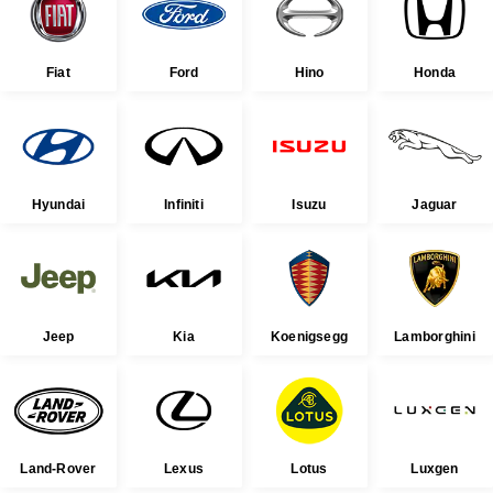
Fiat
Ford
Hino
Honda
Hyundai
Infiniti
Isuzu
Jaguar
Jeep
Kia
Koenigsegg
Lamborghini
Land-Rover
Lexus
Lotus
Luxgen