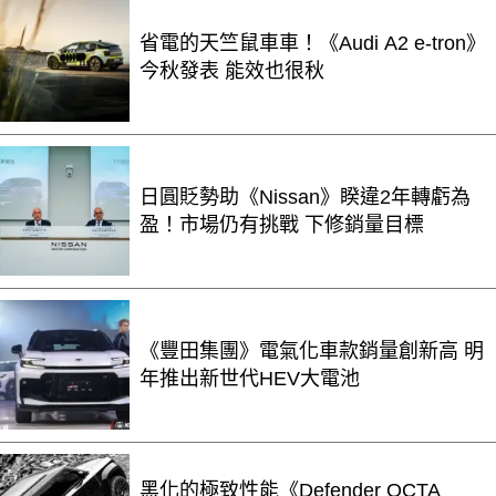
省電的天竺鼠車車！《Audi A2 e-tron》
今秋發表 能效也很秋
日圓貶勢助《Nissan》睽違2年轉虧為
盈！市場仍有挑戰 下修銷量目標
《豐田集團》電氣化車款銷量創新高 明
年推出新世代HEV大電池
黑化的極致性能《Defender OCTA