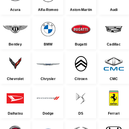
Acura
Alfa-Romeo
Aston-Martin
Audi
Bentley
BMW
Bugatti
Cadillac
Chevrolet
Chrysler
Citroen
CMC
Daihatsu
Dodge
DS
Ferrari