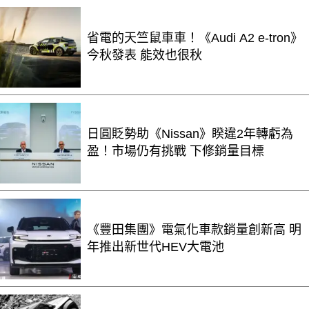
省電的天竺鼠車車！《Audi A2 e-tron》
今秋發表 能效也很秋
日圓貶勢助《Nissan》睽違2年轉虧為
盈！市場仍有挑戰 下修銷量目標
《豐田集團》電氣化車款銷量創新高 明
年推出新世代HEV大電池