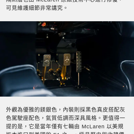
可見維護細節非常講究。
外觀為優雅的鎂銀色，內裝則採黑色真皮搭配灰
色駕駛座配色，氣質低調而深具風格。更值得一
提的是，它是當年僅有七輛由 McLaren 以美規