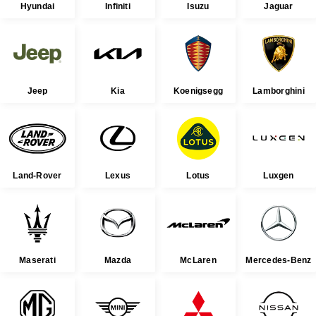
Hyundai
Infiniti
Isuzu
Jaguar
Jeep
Kia
Koenigsegg
Lamborghini
Land-Rover
Lexus
Lotus
Luxgen
Maserati
Mazda
McLaren
Mercedes-Benz