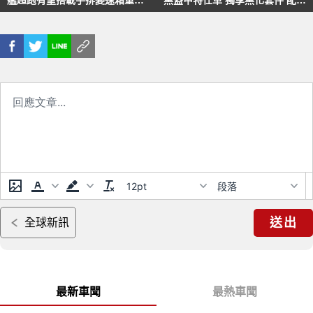
艦超跑有望搭載手排變速箱重振
黑盔甲特仕車 獨享黑化套件 配備
聲勢
更豐富
12pt
段落
送出
全球新訊
最新車聞
最熱車聞