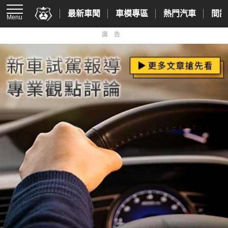
最新車聞
車模專區
熱門汽車
間諜
Menu
廣告