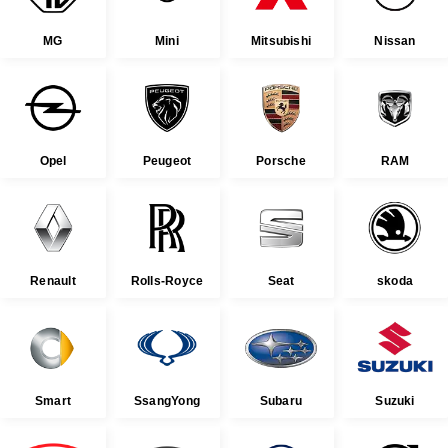
MG
Mini
Mitsubishi
Nissan
Opel
Peugeot
Porsche
RAM
Renault
Rolls-Royce
Seat
skoda
Smart
SsangYong
Subaru
Suzuki