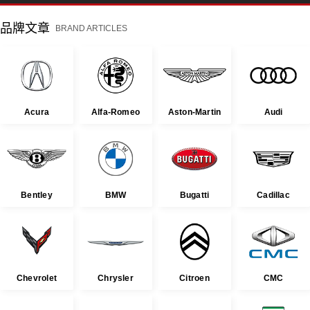
品牌文章
BRAND ARTICLES
Acura
Alfa-Romeo
Aston-Martin
Audi
Bentley
BMW
Bugatti
Cadillac
Chevrolet
Chrysler
Citroen
CMC