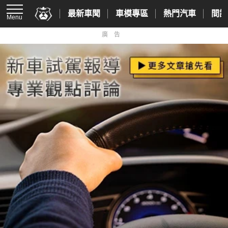
最新車聞
車模專區
熱門汽車
間諜
Menu
廣告