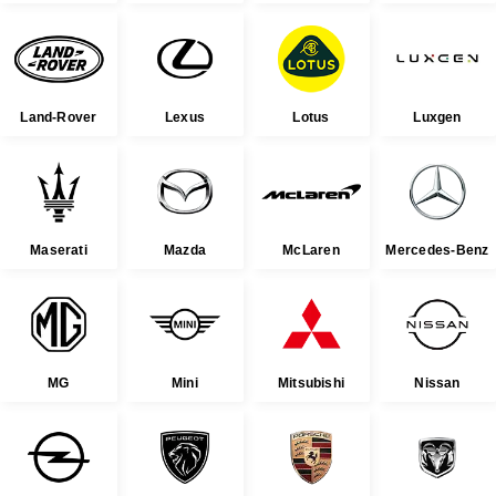
Land-Rover
Lexus
Lotus
Luxgen
Maserati
Mazda
McLaren
Mercedes-Benz
MG
Mini
Mitsubishi
Nissan