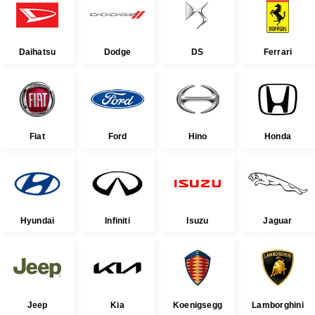
Daihatsu
Dodge
DS
Ferrari
Fiat
Ford
Hino
Honda
Hyundai
Infiniti
Isuzu
Jaguar
Jeep
Kia
Koenigsegg
Lamborghini