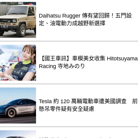
Daihatsu Rugger 傳有望回歸！五門設
定、油電動力成越野新選擇
【國王車訊】車模美女收集 Hitotsuyama
Racing 寺地みのり
Tesla 約 120 萬輛電動車遭美國調查 前
懸吊零件疑有安全疑慮