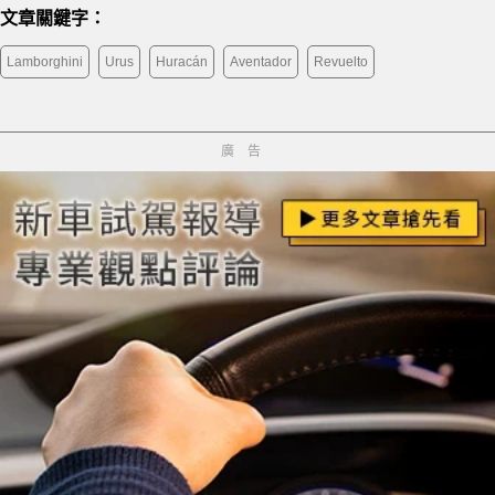
文章關鍵字：
Lamborghini
Urus
Huracán
Aventador
Revuelto
廣告