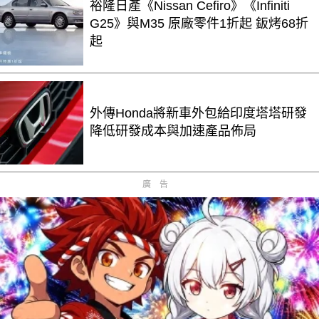
裕隆日產《Nissan Cefiro》《Infiniti
G25》與M35 原廠零件1折起 鈑烤68折
起
外傳Honda將新車外包給印度塔塔研發
降低研發成本與加速產品佈局
廣告