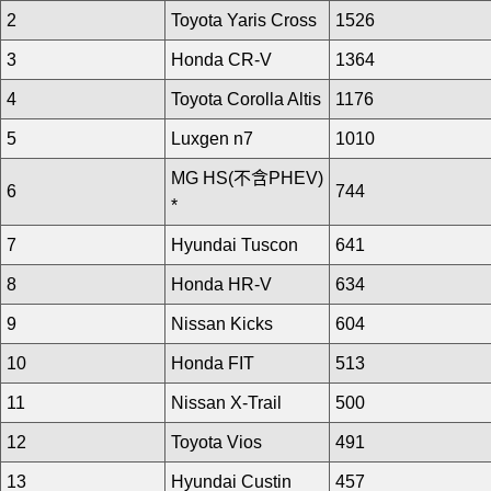
2
Toyota Yaris Cross
1526
3
Honda CR-V
1364
4
Toyota Corolla Altis
1176
5
Luxgen n7
1010
MG HS(不含PHEV)
6
744
*
7
Hyundai Tuscon
641
8
Honda HR-V
634
9
Nissan Kicks
604
10
Honda FIT
513
11
Nissan X-Trail
500
12
Toyota Vios
491
13
Hyundai Custin
457