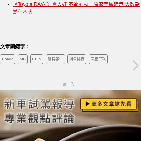
《Toyota RAV4》賣太好 不敢亂動｜原廠高層暗示 大改款
變化不大
文章關鍵字：
Honda
MG
CR-V
銷售報告
銷售排行
國產車款
廣告