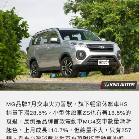
MG品牌7月交車火力暫歇，旗下暢銷休旅車HS
銷量下滑28.5%，小型休旅車ZS也有著18.5%的
衰退，反倒是品牌首款電動車MG4交車數量漸漸
起色，上月成長110.7%，但總量不大，只有257