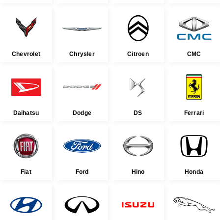
Chevrolet
Chrysler
Citroen
CMC
Daihatsu
Dodge
DS
Ferrari
Fiat
Ford
Hino
Honda