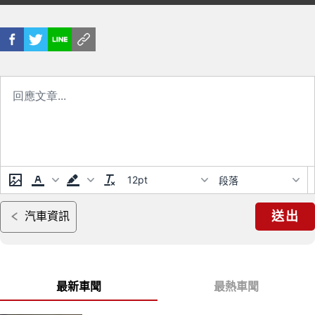
推購車優惠
MAZDA2 CX-3 再贈乙式車體險
12pt
段落
送出
汽車資訊
最新車聞
最熱車聞