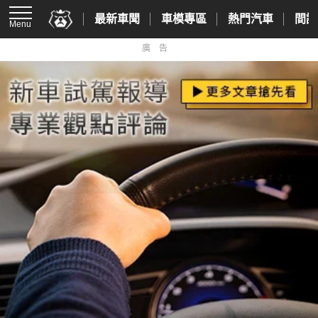
最新車聞
車模專區
熱門汽車
間諜
Menu
廣告