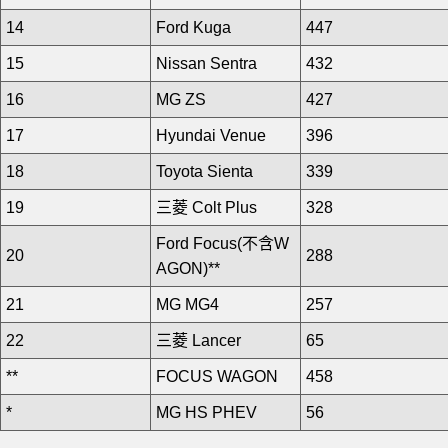
14
Ford Kuga
447
15
Nissan Sentra
432
16
MG ZS
427
17
Hyundai Venue
396
18
Toyota Sienta
339
19
三菱 Colt Plus
328
Ford Focus(不含W
20
288
AGON)**
21
MG MG4
257
22
三菱 Lancer
65
**
FOCUS WAGON
458
*
MG HS PHEV
56