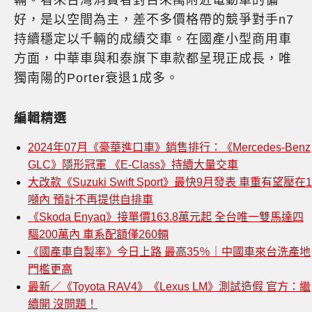
輛。看來台灣消費者對百來萬附近電動車的偏
好，是以空間為主，差不多價格帶的競爭對手n7
持續穩定以千輛的成績交車。在國產小型商用車
方面，中華車與和泰旗下車款都呈現正成長，唯
獨南陽的Porter衰退1成多。
編輯精選
2024年07月《豪華進口車》銷售排行：《Mercedes-Benz
GLC》隱形冠軍 《E-Class》持續大量交車
大改款《Suzuki Swift Sport》最快9月發表 車重有望壓在1
噸內 預計不再提供自排車
《Skoda Enyaq》接單價163.8萬元起 全台唯一雙馬達四
驅200萬內 車系配額僅260輛
《國產車自製率》今日上路 最高35％｜中國車來台洗產地
門檻更高
最新／《Toyota RAV4》《Lexus LM》測試造假 官方：繼
續開 沒問題！