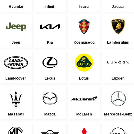
Hyundai
Infiniti
Isuzu
Jaguar
Jeep
Kia
Koenigsegg
Lamborghini
Land-Rover
Lexus
Lotus
Luxgen
Maserati
Mazda
McLaren
Mercedes-Benz