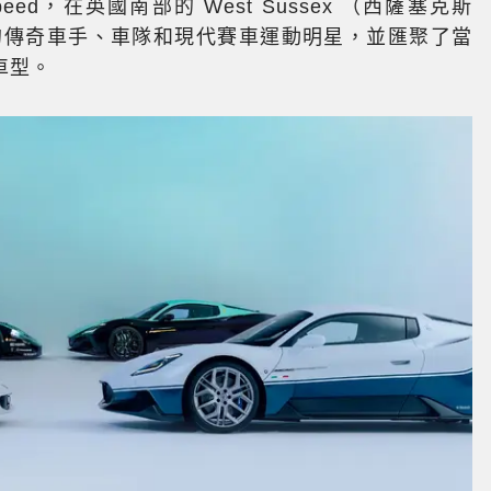
f Speed，在英國南部的 West Sussex （西薩塞克斯
的傳奇車手、車隊和現代賽車運動明星，並匯聚了當
車型。