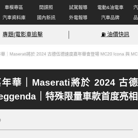
車模專區
間諜照
試駕報導
電動&油電車
汽
汽車資料庫
國內新訊
外電報導
汽車品牌
品
專題|電影車追擊
⛽️ 油價快訊
｜Maserati將於 2024 古德伍德速度嘉年華會登場 MC20 Icona 與 M
年華｜Maserati將於 2024
20 Leggenda｜特殊限量車款首度亮相
0