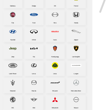
Daihatsu
Dodge
DS
Ferrari
Fiat
Ford
Hino
Honda
Hyundai
Infiniti
Isuzu
Jaguar
Jeep
Kia
Koenigsegg
Lamborghini
Land-Rover
Lexus
Lotus
Luxgen
Maserati
Mazda
McLaren
Mercedes-Benz
MG
Mini
Mitsubishi
Nissan