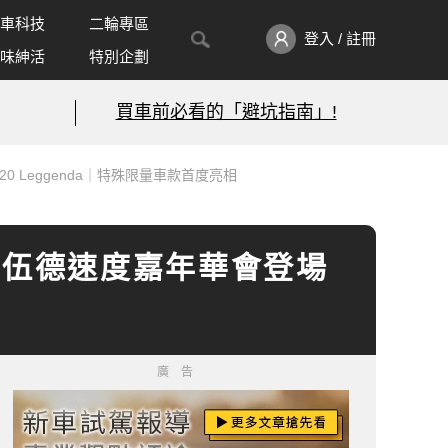
車科技
二輪專區
登入 / 註冊
味紳活
特別企劃
買車前必看的「避坑指南」!
C20 Leggenda｜特殊限量車款首度亮相
 古德伍德速度嘉年華會登場
廣告