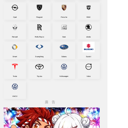
Opel
Peugeot
Porsche
RAM
Renault
Rolls-Royce
Seat
skoda
Smart
SsangYong
Subaru
Suzuki
Tesla
Toyota
Volkswagen
Volvo
VWCV
廣告