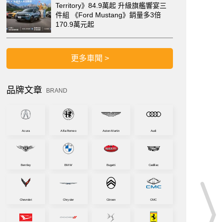
Territory》84.9萬起 升級旗艦響宴三
件組 《Ford Mustang》銷量多3倍
170.9萬元起
更多車聞 >
品牌文章
BRAND
Acura
Alfa-Romeo
Aston-Martin
Audi
Bentley
BMW
Bugatti
Cadillac
Chevrolet
Chrysler
Citroen
CMC