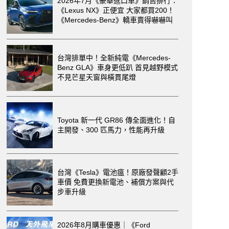
2026年7月《豪華進口車》銷售排行：
《Lexus NX》正便宜 大家都買200！
《Mercedes-Benz》轎車賣得嚇嚇叫
台灣排單中！全新純電《Mercedes-
Benz GLA》車身更低趴 首見越野模式
不見芒星天窗與橫貫尾燈
Toyota 新一代 GR86 傳全面進化！自
主開發、300 匹馬力，性能再升級
台灣《Tesla》電池瘟！原廠發聲顧2手
車價 免費更換新電池、補償方案與代
步車升級
2026年8月購車優惠｜《Ford