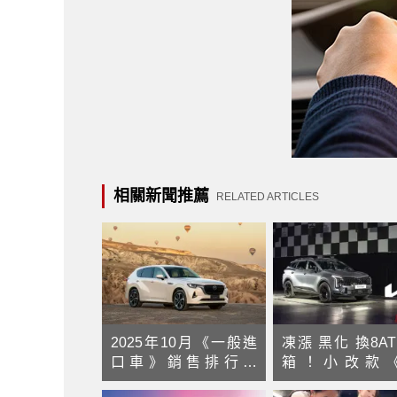
相關新聞推薦
RELATED ARTICLES
2025年10月《一般進
凍漲 黑化 換8A
口車》銷售排行：
箱！小改款《K
Mazda CX-60成長7成
Sportage》1.6T