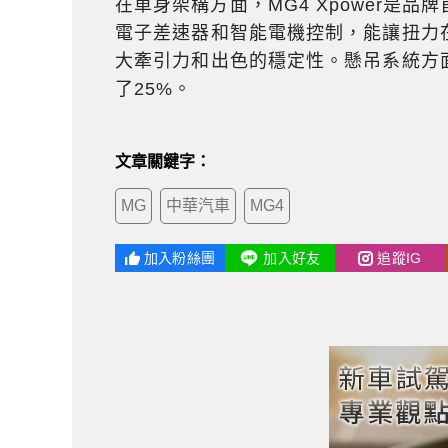
在車身架構方面，MG4 Xpower是
電子差速器和智能電機控制，能讓扭力
大牽引力和出色的穩定性。懸吊系統方
了25%。
文章關鍵字：
MG
中華汽車
MG4
加入粉絲團
加入好友
追蹤IG