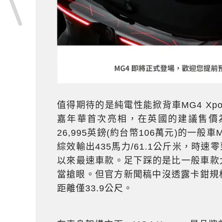
值得期待的是純電性能掀背車MG4 Xpow
嘉年華首次亮相，在英國的建議售價為3
26,995英鎊(約台幣106萬元)的一
綜效輸出435馬力/61.1公斤米，時速
以來最速車款。足下踩的是比一般車款大
當搶眼。但官方新聞稿中沒透露卡鉗規格，只
距離僅33.9公尺。