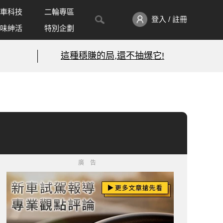
車科技
二輪專區
登入 / 註冊
味紳活
特別企劃
這種穩賺的局,還不抽爆它!
廣告