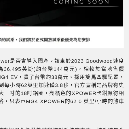
er是否會導入國產。該車於2023 Goodwood速度
6,495英鎊(約台幣144萬元)，相較於當地售價
般車MG4 EV，貴了台幣約38萬元。採用雙馬四驅配置，
零到每小時62英里加速僅3.8秒，官方宣稱是品牌有史
一吋的18吋鋁圈，亮橘色的XPOWER卡鉗顯得相
表示MG4 XPOWER的62-0 英里/小時的煞車