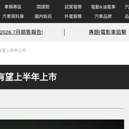
車模專區
間諜照
試駕報導
電動&油電車
汽
汽車資料庫
國內新訊
外電報導
汽車品牌
品
2026.7月銷售報告!
專題|電影車追擊
有望上半年上市
 有望上半年上市