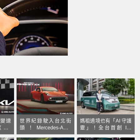
T變速
世界紀錄駛入台北街
媽祖遶境也有「AI 守護
ia
頭！Mercedes-AMG
靈」！全台首創 ID.
油車 單
CONCEPT GT XX 驚
Buzz 電動指揮車 打造