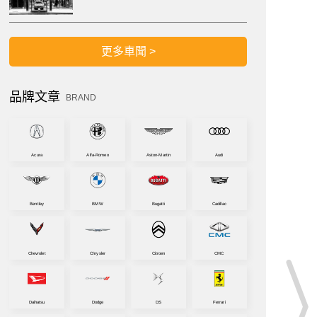
更多車聞 >
品牌文章
BRAND
Acura
Alfa-Romeo
Aston-Martin
Audi
Bentley
BMW
Bugatti
Cadillac
Chevrolet
Chrysler
Citroen
CMC
Daihatsu
Dodge
DS
Ferrari