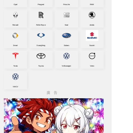
Opel
Peugeot
Porsche
RAM
Renault
Rolls-Royce
Seat
skoda
Smart
SsangYong
Subaru
Suzuki
Tesla
Toyota
Volkswagen
Volvo
VWCV
廣告