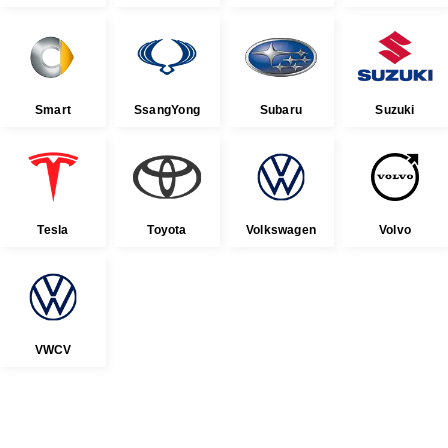
Smart
SsangYong
Subaru
Suzuki
Tesla
Toyota
Volkswagen
Volvo
VWCV