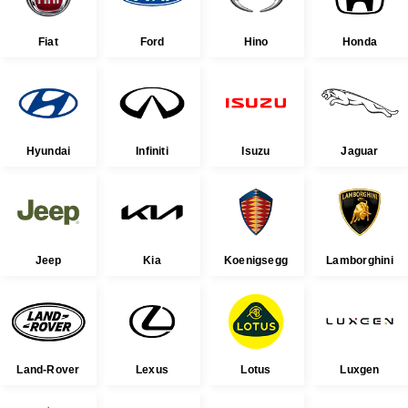
Fiat
Ford
Hino
Honda
Hyundai
Infiniti
Isuzu
Jaguar
Jeep
Kia
Koenigsegg
Lamborghini
Land-Rover
Lexus
Lotus
Luxgen