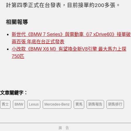
計第四季正式在台發表，目前接單約200多張。
相關報導
新世代《BMW 7 Series》與電動車《i7 xDrive60》接單破
兩百張 年底在台正式發表
小改款《BMW X6 M》有望換全新V8引擎 最大馬力上探
750匹
文章關鍵字：
賓士
BMW
Lexus
Mercedes-Benz
寶馬
銷售報告
銷售排行
廣告