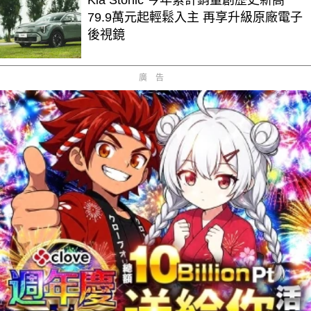
79.9萬元起輕鬆入主 再享升級原廠電子
後視鏡
廣告