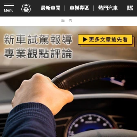
最新車聞
車模專區
熱門汽車
間諜
Menu
廣告