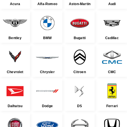
Acura
Alfa-Romeo
Aston-Martin
Audi
Bentley
BMW
Bugatti
Cadillac
Chevrolet
Chrysler
Citroen
CMC
Daihatsu
Dodge
DS
Ferrari