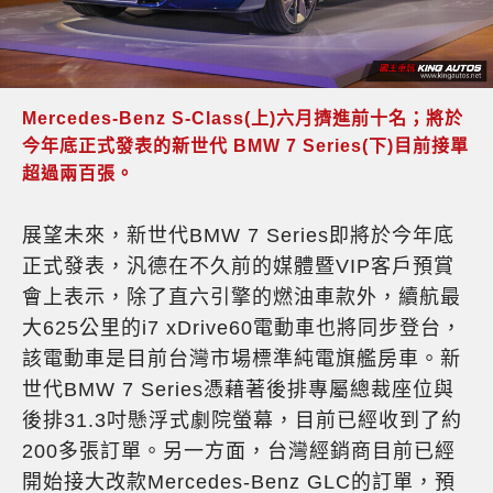
Mercedes-Benz S-Class(上)六月擠進前十名；將於
今年底正式發表的新世代 BMW 7 Series(下)目前接單
超過兩百張。
展望未來，新世代BMW 7 Series即將於今年底
正式發表，汎德在不久前的媒體暨VIP客戶預賞
會上表示，除了直六引擎的燃油車款外，續航最
大625公里的i7 xDrive60電動車也將同步登台，
該電動車是目前台灣市場標準純電旗艦房車。新
世代BMW 7 Series憑藉著後排專屬總裁座位與
後排31.3吋懸浮式劇院螢幕，目前已經收到了約
200多張訂單。另一方面，台灣經銷商目前已經
開始接大改款Mercedes-Benz GLC的訂單，預