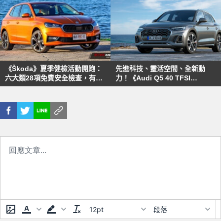
《Škoda》夏季健檢活動開跑：
先進科技、靈活空間、全新動
六大類28項免費安全檢查，有機
力！《Audi Q5 40 TFSI
會獲得萬元精品配件兌換券
quatto》國內225萬元起 再推限
量車型
12pt
段落