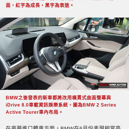
面，紅字為成長，黑字為衰退。
BMW之後發表的新車都將改用橫貫式曲面螢幕與
iDrive 8.0車載資訊娛樂系統，圖為BMW 2 Series
Active Tourer車內布局。
在豪華進口轎車方面，BMW在6月份表現相當亮