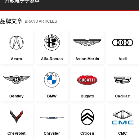
升級電子手煞車
品牌文章
BRAND ARTICLES
Acura
Alfa-Romeo
Aston-Martin
Audi
Bentley
BMW
Bugatti
Cadillac
Chevrolet
Chrysler
Citroen
CMC