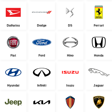
Daihatsu
Dodge
DS
Ferrari
Fiat
Ford
Hino
Honda
Hyundai
Infiniti
Isuzu
Jaguar