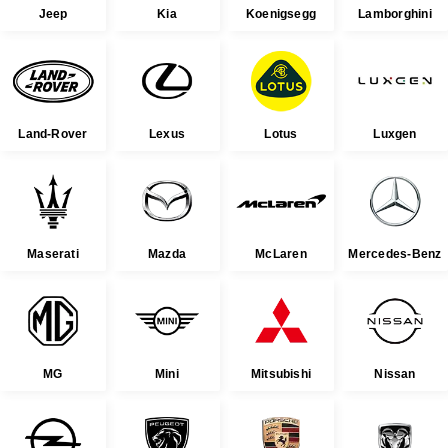
Jeep
Kia
Koenigsegg
Lamborghini
Land-Rover
Lexus
Lotus
Luxgen
Maserati
Mazda
McLaren
Mercedes-Benz
MG
Mini
Mitsubishi
Nissan