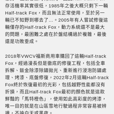
存活機率其實很低，1985年之後大概只剩下一輛
Half-track Fox，而且無法正常使用，至於另一
輛已不知野到哪去了…。2005年有人嘗試修復這
輛僅存的Half-track Fox，動力系統還不是最大
的問題，最困難之處在於盤結構過於複雜，最後
還是功敗垂成。
2018年VWCV福斯商用車購回了這輛Half-track
Fox，經過漫長但是徹底的修復工程，包括全車
拆解、鈑金除漆除鏽拋光、重新進行浸泡防鏽處
理、烤漆、底盤修復，2022年2月這輛Half-track
Fox終於恢復最初的光彩，包括越野性能都沒有
折損，而且Half-track Fox最初的顏色就是這款
鮮豔的「馬特橙色」，使用如此高彩度的烤漆，
唯一目的就是在山區雪地行駛過程非常容易被辨
識，不論白天或黑夜。