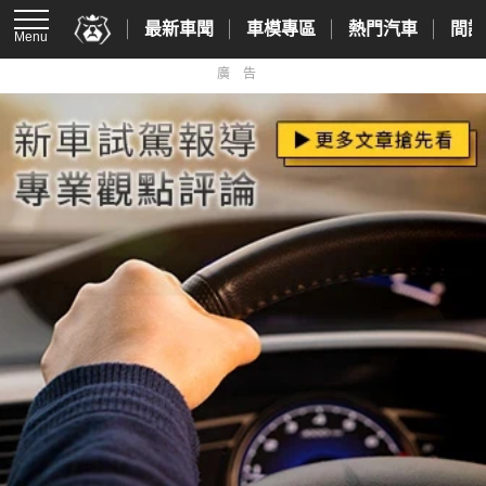
最新車聞
車模專區
熱門汽車
間諜
Menu
廣告