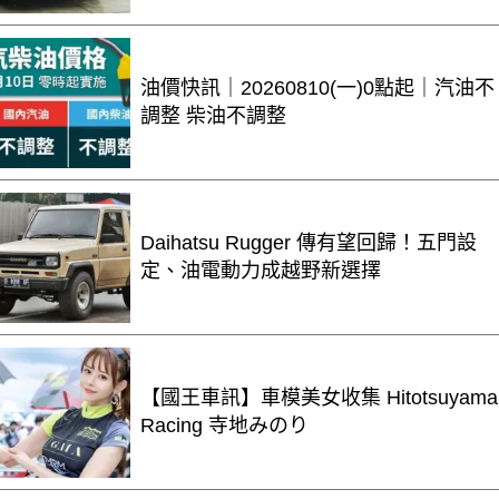
油價快訊｜20260810(一)0點起｜汽油不
調整 柴油不調整
Daihatsu Rugger 傳有望回歸！五門設
定、油電動力成越野新選擇
【國王車訊】車模美女收集 Hitotsuyama
Racing 寺地みのり