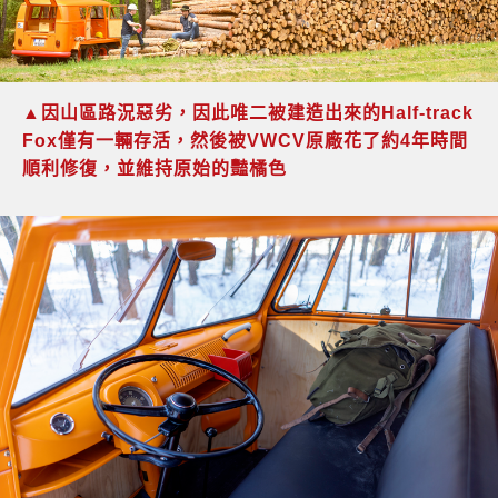
▲因山區路況惡劣，因此唯二被建造出來的Half-track
Fox僅有一輛存活，然後被VWCV原廠花了約4年時間
順利修復，並維持原始的豔橘色