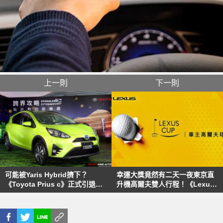
上一則
下一則
可能被Yaris Hybrid擠下？
幸運大獎竟然有二天一夜東京直
《Toyota Prius c》正式引退台
升機高爾夫雙人行程！《Lexus
灣市場
Cup》車主高爾夫球賽 開始報名