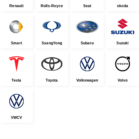
Renault
Rolls-Royce
Seat
skoda
Smart
SsangYong
Subaru
Suzuki
Tesla
Toyota
Volkswagen
Volvo
VWCV