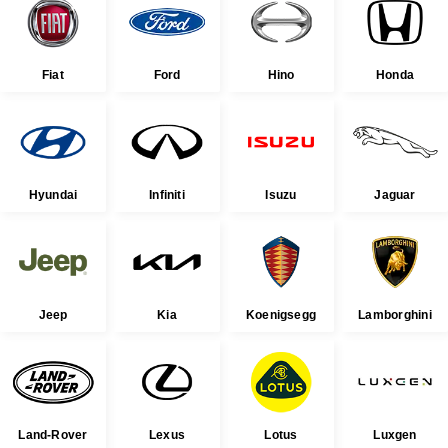
Fiat
Ford
Hino
Honda
Hyundai
Infiniti
Isuzu
Jaguar
Jeep
Kia
Koenigsegg
Lamborghini
Land-Rover
Lexus
Lotus
Luxgen