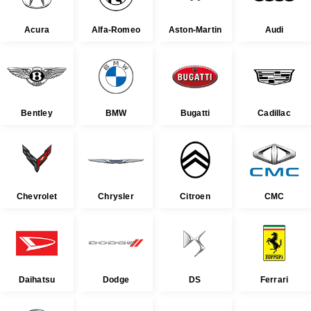
Acura
Alfa-Romeo
Aston-Martin
Audi
Bentley
BMW
Bugatti
Cadillac
Chevrolet
Chrysler
Citroen
CMC
Daihatsu
Dodge
DS
Ferrari