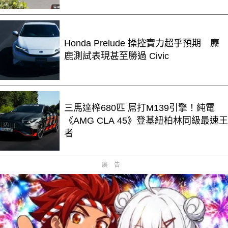
Honda Prelude 操控實力超乎預期 麋
鹿測試表現甚至勝過 Civic
三馬達榨680匹 屌打M139引擎！純電
《AMG CLA 45》登基紐柏林同級最速王
者
廣告