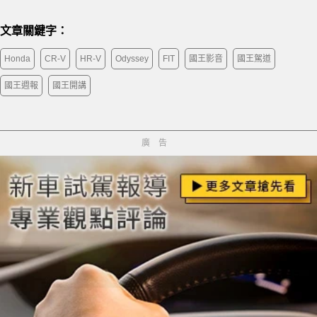
文章關鍵字：
Honda
CR-V
HR-V
Odyssey
FIT
國王影音
國王駕道
國王週報
國王開講
廣告