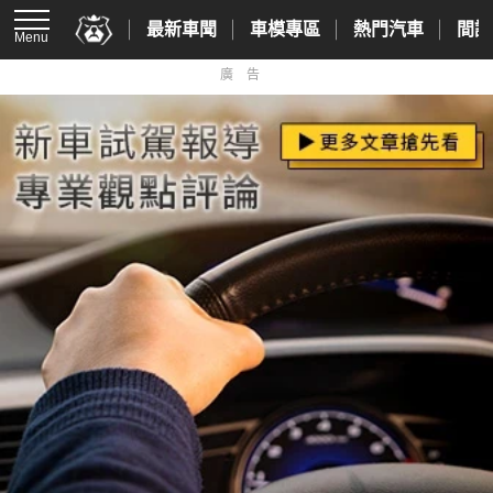
最新車聞
車模專區
熱門汽車
間諜
Menu
廣告