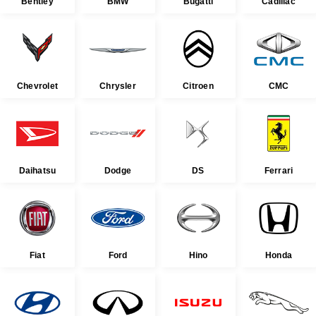
Bentley
BMW
Bugatti
Cadillac
Chevrolet
Chrysler
Citroen
CMC
Daihatsu
Dodge
DS
Ferrari
Fiat
Ford
Hino
Honda