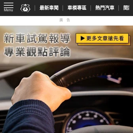
最新車聞
車模專區
熱門汽車
間諜
Menu
廣告