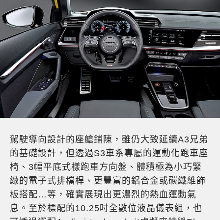
駕駛導向設計的座艙鋪陳，雖仍大致延續A3兄弟
的基礎設計，但透過S3車系專屬的運動化跑車座
椅、3幅平底式樣跑車方向盤、體積極為小巧緊
緻的電子式排檔桿、更豐富的鋁合金或碳纖維飾
板搭配…等，確實展現出更濃烈的熱血運動氣
息。至於標配的10.25吋全數位液晶儀表組，也