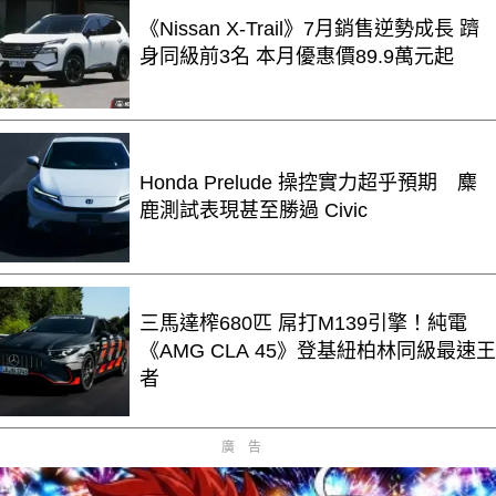
《Nissan X-Trail》7月銷售逆勢成長 躋
身同級前3名 本月優惠價89.9萬元起
Honda Prelude 操控實力超乎預期 麋
鹿測試表現甚至勝過 Civic
三馬達榨680匹 屌打M139引擎！純電
《AMG CLA 45》登基紐柏林同級最速王
者
廣告