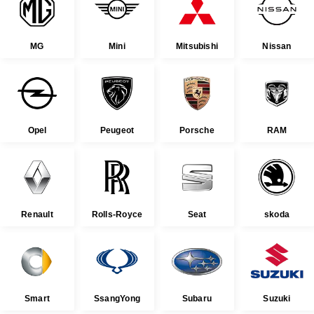
MG
Mini
Mitsubishi
Nissan
Opel
Peugeot
Porsche
RAM
Renault
Rolls-Royce
Seat
skoda
Smart
SsangYong
Subaru
Suzuki