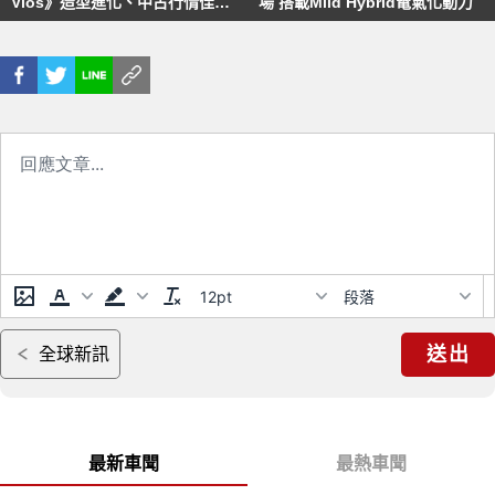
Vios》造型進化、中古行情佳、
場 搭載Mild Hybrid電氣化動力
適合小家庭與首購（三）
12pt
段落
送出
全球新訊
最新車聞
最熱車聞