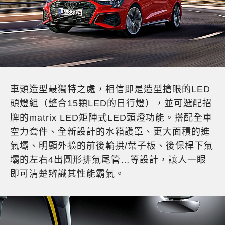
車頭造型最獨特之處，相信即是造型搶眼的LED
頭燈組（整合15顆LED的日行燈），並可選配招
牌的matrix LED矩陣式LED頭燈功能。搭配全車
空力套件、全新設計的水箱護罩、更大面積的進
氣壩、明顯外擴的前後輪拱/葉子板、後保桿下氣
壩的左右4出圓形排氣尾管…等設計，讓人一眼
即可清楚辨識其性能霸氣。