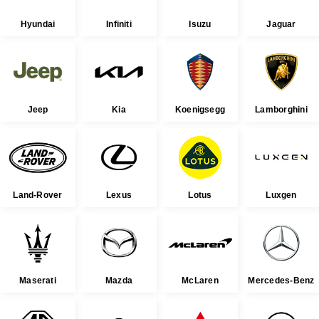
Hyundai
Infiniti
Isuzu
Jaguar
Jeep
Kia
Koenigsegg
Lamborghini
Land-Rover
Lexus
Lotus
Luxgen
Maserati
Mazda
McLaren
Mercedes-Benz