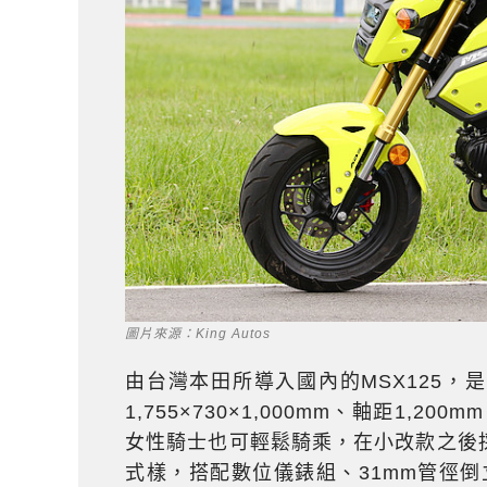
圖片來源：King Autos
由台灣本田所導入國內的MSX125，
1,755×730×1,000mm、軸距1,
女性騎士也可輕鬆騎乘，在小改款之後
式樣，搭配數位儀錶組、31mm管徑倒