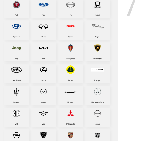
Fiat
Ford
Hino
Honda
Hyundai
Infiniti
Isuzu
Jaguar
Jeep
Kia
Koenigsegg
Lamborghini
Land-Rover
Lexus
Lotus
Luxgen
Maserati
Mazda
McLaren
Mercedes-Benz
MG
Mini
Mitsubishi
Nissan