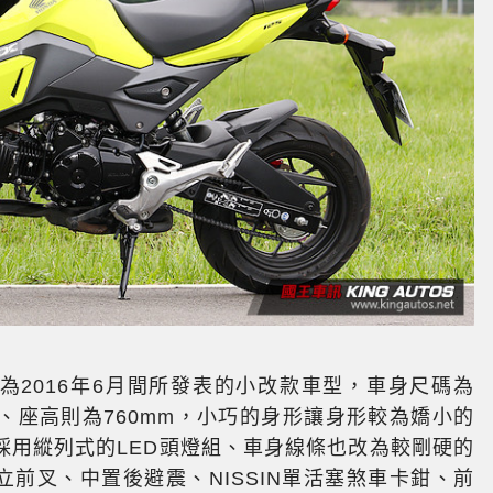
是為2016年6月間所發表的小改款車型，車身尺碼為
200mm、座高則為760mm，小巧的身形讓身形較為嬌小的
採用縱列式的LED頭燈組、車身線條也改為較剛硬的
立前叉、中置後避震、NISSIN單活塞煞車卡鉗、前