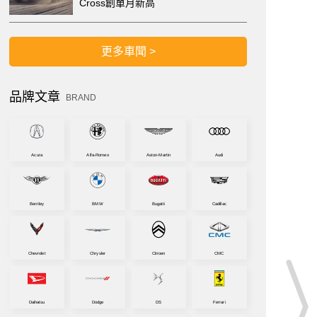
Cross創單月新高
更多車聞 >
品牌文章
BRAND
Acura
Alfa-Romeo
Aston-Martin
Audi
Bentley
BMW
Bugatti
Cadillac
Chevrolet
Chrysler
Citroen
CMC
Daihatsu
Dodge
DS
Ferrari