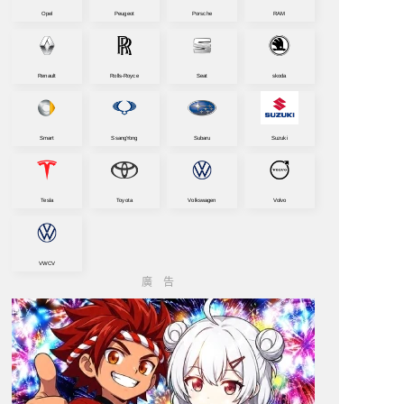
Opel
Peugeot
Porsche
RAM
Renault
Rolls-Royce
Seat
skoda
Smart
SsangYong
Subaru
Suzuki
Tesla
Toyota
Volkswagen
Volvo
VWCV
廣告