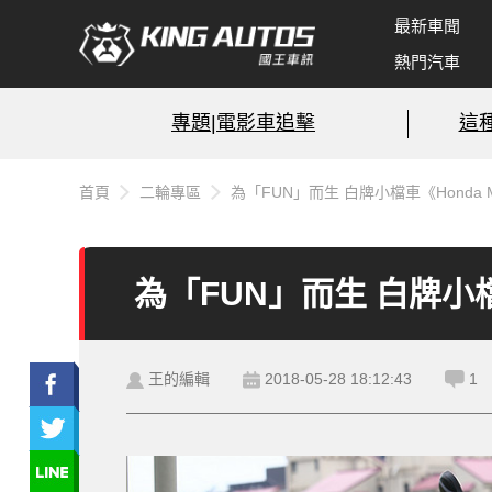
最新車聞
熱門汽車
專題|電影車追擊
這
首頁
二輪專區
為「FUN」而生 白牌小檔車《Honda 
為「FUN」而生 白牌小檔
王的編輯
2018-05-28 18:12:43
1