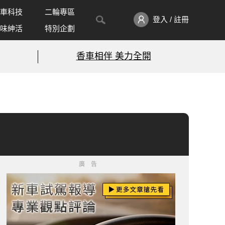
車科技
二輪專區
登入 / 註冊
味紳活
特別企劃
香車相伴 美力全開
廣告