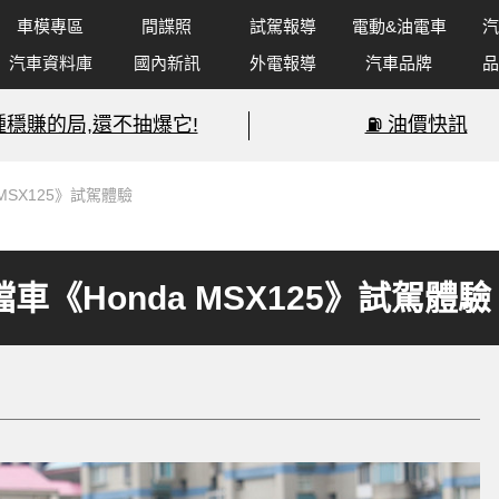
車模專區
間諜照
試駕報導
電動&油電車
汽
汽車資料庫
國內新訊
外電報導
汽車品牌
品
種穩賺的局,還不抽爆它!
⛽️ 油價快訊
MSX125》試駕體驗
車《Honda MSX125》試駕體驗