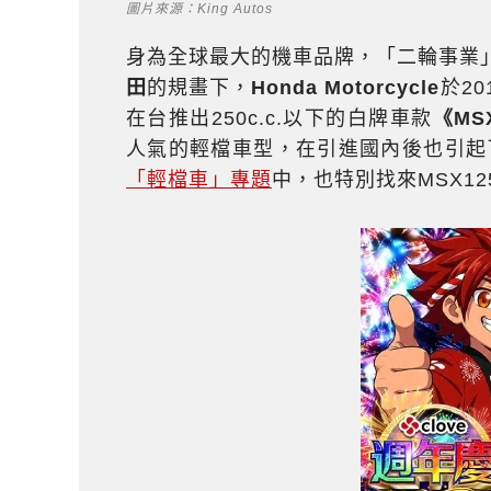
圖片來源：King Autos
身為全球最大的機車品牌，「二輪事業
田
的規畫下，
Honda Motorcycle
於2
在台推出250c.c.以下的白牌車款
《MS
人氣的輕檔車型，在引進國內後也引起
「輕檔車」專題
中，也特別找來MSX1