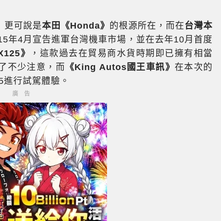
」更可說是
本田《Honda》
的根源所在，而在
台灣本
015年4月宣告進軍台灣機車市場，並在去年10月首度
X125》
，這款過去在貿易商水貨時期即已擁有相當
了不少注意，而
《King Autos國王車訊》
在本次的
25進行試駕體驗。
廣告