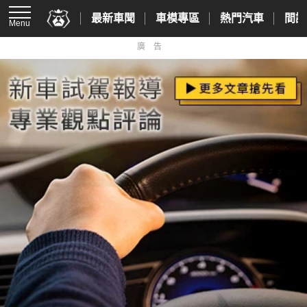
最新車聞
車模專區
熱門汽車
間諜
Menu
廣告