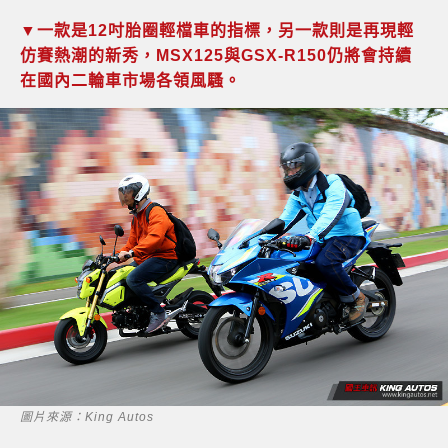
▼一款是12吋胎圈輕檔車的指標，另一款則是再現輕
仿賽熱潮的新秀，MSX125與GSX-R150仍將會持續
在國內二輪車市場各領風騷。
圖片來源：King Autos