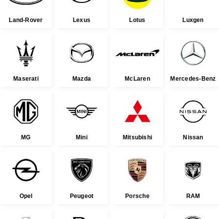
Land-Rover
Lexus
Lotus
Luxgen
Maserati
Mazda
McLaren
Mercedes-Benz
MG
Mini
Mitsubishi
Nissan
Opel
Peugeot
Porsche
RAM