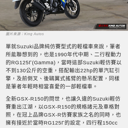
圖片來源：King Autos
單就Suzuki品牌純仿賽型式的輕檔車來說，筆者
所能聯想到的，也是1990年代中期、二行程動力
的RG125Γ(Gamma)，當時這部Suzuki輕仿賽以
不到130公斤的空重，搭配輸出22hp的單汽缸引
擎，及前倒叉、後鷗翼式搖臂的懸吊配置，同樣
是筆者年輕時相當喜愛的一部輕檔車。
全新GSX-R150的問世，也讓久違的Suzuki輕仿
賽重出江湖，以GSX-R150的規格諸元及車格對
照，在冠上品牌GSX-R仿賽家族之名的同時，也
擁有接近於當時RG125Γ的設定，四行程150cc