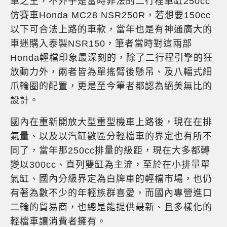
車之王，不外乎是當時非法的二行程單缸250cc
仿賽車Honda MC28 NSR250R，若想要150cc
以下可合法上路的車款，當年也是有神通廣大的
車迷購入泰製NSR150，筆者當時對這兩部
Honda輕檔印象最深刻的，除了二行程引擎的狂
放動力外，兩者皆為單搖臂後懸吊、及八輻式細
爪輪圈的配置，更是至今筆者都認為絕美無比的
設計。
國內在重新開放大型重型機車上路後，現在在排
氣量、以及以汽缸數區分輕檔車的界定也有所不
同了，當年那250cc排量的級距，現在大多都轉
變以300cc、直列雙缸為主流，至於在小排量單
氣缸、國內分級界定為白牌車的輕檔市場，也仍
有著為數不少的年輕族群喜愛，而國內專營進口
二輪的貿易商，也總是能提供最新、且多樣化的
輕檔車讓消費者擁有。