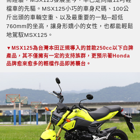
術經驗，MSX125發展至今，早已是同級12吋輕
檔車的先驅。MSX125小巧的車身尺碼、100公
斤出頭的車輛空重、以及最重要的一點─超低
760mm的坐高，讓身形嬌小的女性，也都能輕鬆
地駕馭MSX125。
▼MSX125為台灣本田正規導入的首款250cc以下白牌
產品，其不僅擁有一定的支持族群，更預示著Honda
品牌愈來愈多的輕檔作品即將襲台。