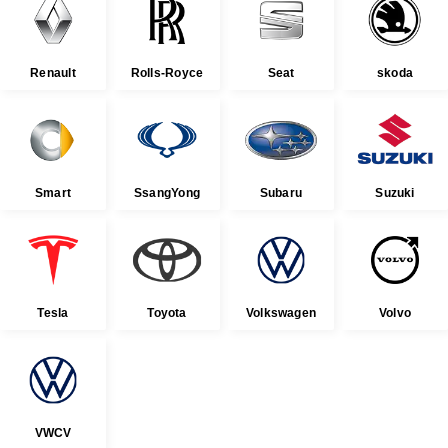
Renault
Rolls-Royce
Seat
skoda
Smart
SsangYong
Subaru
Suzuki
Tesla
Toyota
Volkswagen
Volvo
VWCV