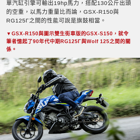
單汽缸引擎可輸出19hp馬力，搭配130公斤出頭
的空重，以馬力重量比而論，GSX-R150與
RG125Γ之間的性能可說是旗鼓相當。
▼GSX-R150與圖示雙生街車版的GSX-S150，就令
筆者憶起了90年代中期RG125Γ與Wolf 125之間的關
係。