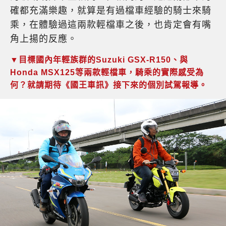
確都充滿樂趣，就算是有過檔車經驗的騎士來騎
乘，在體驗過這兩款輕檔車之後，也肯定會有嘴
角上揚的反應。
▼目標國內年輕族群的Suzuki GSX-R150、與
Honda MSX125等兩款輕檔車，騎乘的實際感受為
何？就請期待《國王車訊》接下來的個別試駕報導。