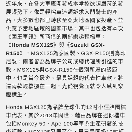
近年來，在各大車廠開發成本掌控欲趨嚴苛的發
展趨勢下，像是輕檔車這類訴求入門騎士的產
品，大多數也都已轉移至亞太地區國家投產、並
供應予當地區域的國家市場，其中也包括有本次
《國王車訊》所商借的兩部樂趣輕檔車：
《
Honda MSX125
》與《
Suzuki GSX-
R150
》，MSX125為泰國製、GSX-R150則為印
尼製，兩者皆為品牌子公司或總代理所引進的車
款，MSX125與GSX-R150在個別所屬的級距
中，也是當今最夯、最具話題的代表性車款，將
這兩款輕檔擺在一起，光從視覺面就令人感到樂
趣橫生。
Honda MSX125為品牌全球化的12吋小徑胎圈檔
車代表，其於2013年問世，藉由品牌在迷你檔車
包括Monkey 50、Ape 100等車系生產研發的技