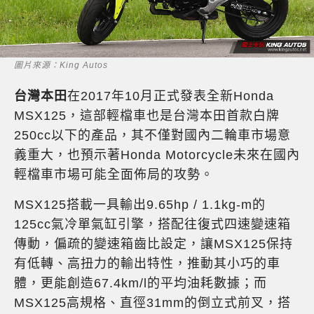
圖片來源：King Autos
台灣本田
在2017年10月正式發表全新Honda
MSX125，這部輕檔車也是台灣本田首款白牌
250cc以下的產品，其不僅對國內二輪車市場意
義重大，也預示著Honda Motorcycle未來在國內
輕檔車市場可能全面佈局的攻勢。
MSX125搭載一具輸出9.65hp / 1.1kg-m的
125cc氣冷單氣缸引擎，搭配往復式四速變速箱
傳動，偏疏的變速箱齒比設定，讓MSX125保持
有低轉、高扭力的輸出特性，推動其小巧的車
體，更能創造67.4km/l的平均油耗數據；而
MSX125高規格、直徑31mm的倒立式前叉，搭