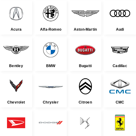
Acura
Alfa-Romeo
Aston-Martin
Audi
Bentley
BMW
Bugatti
Cadillac
Chevrolet
Chrysler
Citroen
CMC