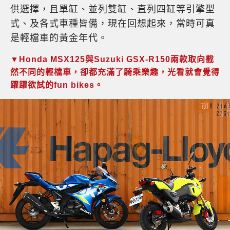
供選擇，且單缸、並列雙缸、直列四缸等引擎型
式、及各式車種皆備，現在回想起來，當時可真
是輕檔車的黃金年代。
▼Honda MSX125與Suzuki GSX-R150兩款取向截
然不同的輕檔車，卻都充滿了騎乘樂趣，光看就會覺得
躍躍欲試的fun bikes。