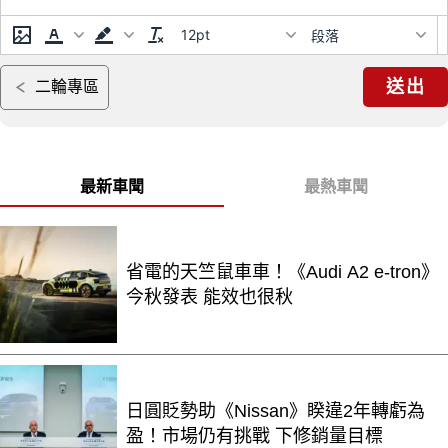
12pt
段落
送出
二輪專區
最新車聞
最熱車聞
省電的天竺鼠車車！《Audi A2 e-tron》
今秋發表 能效也很秋
日圓貶勢助《Nissan》睽違2年轉虧為
盈！市場仍有挑戰 下修銷量目標