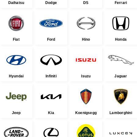
Daihatsu
Dodge
DS
Ferrari
Fiat
Ford
Hino
Honda
Hyundai
Infiniti
Isuzu
Jaguar
Jeep
Kia
Koenigsegg
Lamborghini