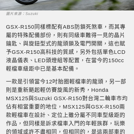
圖片來源：Suzuki
GSX-R150同樣標配有ABS防鎖死煞車，而其專
屬的特殊配備部份，則有同級車難得一見的晶片
鑰匙、與旋鈕型式的龍頭鎖及電門開關，這也賦
予GSX-R150高科技的質感，另外包括單色LCD
液晶儀表、LED頭燈組等配置，在當今的150cc
輕檔車級距中已是基本配備。
一款是引領當今12吋胎圈輕檔車的龍頭，另一部
則是重新颳起輕仿賽旋風的新秀，Honda
MSX125與Suzuki GSX-R150對台灣二輪車市均
佔有相當重要的地位，MSX125與GSX-R150兩
款輕檔車在設計、定位上雖分屬不同車型級距的
作品，但同樣是訴求檔車入門的年輕族群，玩樂
的領域或許不盡相同，但相同的，是這兩部車的