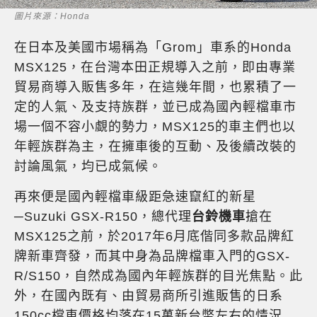
圖片來源：Honda
在日本及美國市場稱為「Grom」車系的Honda
MSX125，在台灣本田正規導入之前，即由專業
貿易商導入販售多年，在這幾年間，也累積了一
定的人氣、及支持族群，並已成為國內輕檔車市
場一個不容小覷的勢力，MSX125的車主們也以
年輕族群為主，在擁車後的互動、及後續改裝的
討論風氣，均已成氣候。
再來便是國內輕檔車級距急速竄紅的新星
─Suzuki GSX-R150，總代理
台鈴機車
搶在
MSX125之前，於2017年6月底偕同多款品牌紅
牌新車齊發，而其中身為品牌檔車入門的GSX-
R/S150，自然成為國內年輕族群的目光焦點。此
外，在國內既有、由貿易商所引進販售的日系
150cc檔車價格均落在15萬新台幣左右的情況